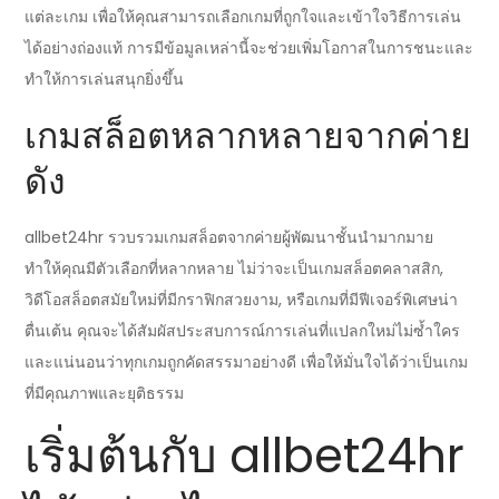
แต่ละเกม เพื่อให้คุณสามารถเลือกเกมที่ถูกใจและเข้าใจวิธีการเล่น
ได้อย่างถ่องแท้ การมีข้อมูลเหล่านี้จะช่วยเพิ่มโอกาสในการชนะและ
ทำให้การเล่นสนุกยิ่งขึ้น
เกมสล็อตหลากหลายจากค่าย
ดัง
allbet24hr รวบรวมเกมสล็อตจากค่ายผู้พัฒนาชั้นนำมากมาย
ทำให้คุณมีตัวเลือกที่หลากหลาย ไม่ว่าจะเป็นเกมสล็อตคลาสสิก,
วิดีโอสล็อตสมัยใหม่ที่มีกราฟิกสวยงาม, หรือเกมที่มีฟีเจอร์พิเศษน่า
ตื่นเต้น คุณจะได้สัมผัสประสบการณ์การเล่นที่แปลกใหม่ไม่ซ้ำใคร
และแน่นอนว่าทุกเกมถูกคัดสรรมาอย่างดี เพื่อให้มั่นใจได้ว่าเป็นเกม
ที่มีคุณภาพและยุติธรรม
เริ่มต้นกับ allbet24hr