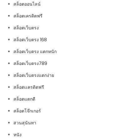
สล็อตออนไลน์
สล็อตเครดิตฟรี
สล็อตเว็บตรง
สล็อตเว็บตรง 168
สล็อตเว็บตรง แตกหนัก
สล็อตเว็บตรง789
สล็อตเว็บตรงแตกง่าย
สล็อตเเครดิตฟรี
สล็อตแตกดี
สล็อตโจ๊กเกอร์
สวนสุนันทา
หนัง