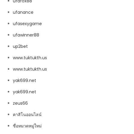
ufafox88
ufanance
ufasexygame
ufawinner88
up2bet
www.tuktukth.us
www.tuktukth.us
yak699.net
yak699.net
zeus66
คาสิโนออนไลน์
ชื่อหมวดหมู่ใหม่