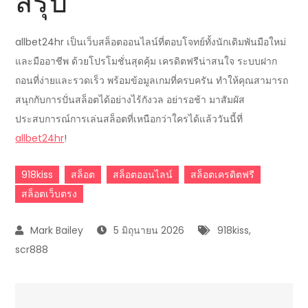
สรุป
allbet24hr เป็นเว็บสล็อตออนไลน์ที่ตอบโจทย์ทั้งนักเดิมพันมือใหม่
และมืออาชีพ ด้วยโปรโมชั่นสุดคุ้ม เครดิตฟรีน่าสนใจ ระบบฝาก
ถอนที่ง่ายและรวดเร็ว พร้อมข้อมูลเกมที่ครบครัน ทำให้คุณสามารถ
สนุกกับการปั่นสล็อตได้อย่างไร้กังวล อย่ารอช้า มาสัมผัส
ประสบการณ์การเล่นสล็อตที่เหนือกว่าใครได้แล้ววันนี้ที่
allbet24hr
!
918kiss
สล็อต
สล็อตออนไลน์
สล็อตเครดิตฟรี
สล็อตเว็บตรง
5 มิถุนายน 2026
918kiss
,
scr888