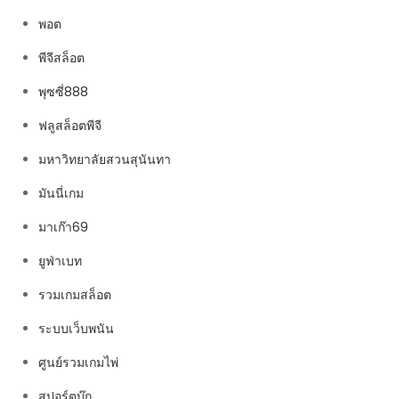
พอต
พีจีสล็อต
พุซซี่888
ฟลูสล็อตพีจี
มหาวิทยาลัยสวนสุนันทา
มันนี่เกม
มาเก๊า69
ยูฟ่าเบท
รวมเกมสล็อต
ระบบเว็บพนัน
ศูนย์รวมเกมไพ่
สปอร์ตบุ๊ก