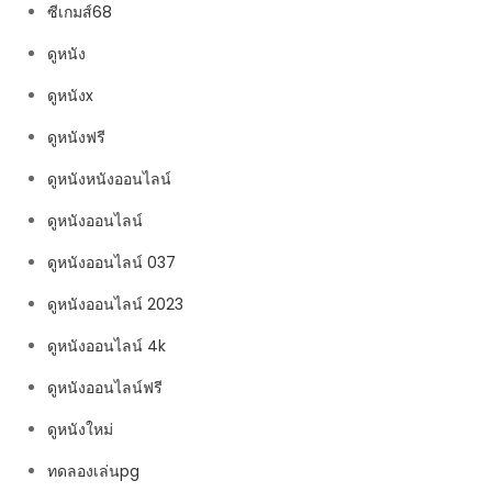
ซีเกมส์68
ดูหนัง
ดูหนังx
ดูหนังฟรี
ดูหนังหนังออนไลน์
ดูหนังออนไลน์
ดูหนังออนไลน์ 037
ดูหนังออนไลน์ 2023
ดูหนังออนไลน์ 4k
ดูหนังออนไลน์ฟรี
ดูหนังใหม่
ทดลองเล่นpg