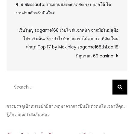
แนะแนว
918kissauto: รวมเกมสล็อตยอดฮิต ระบบออโต้ ใช้
งานง่ายสำหรับมือใหม่
เรื่อง
เว็บใหญ่ sagame168 เว็บไซต์แจกหนัก จากมือใหม่สู่มือ
โปร เริ่มต้นสร้างกำไรกับบาคาร่าได้ง่ายกว่าที่คิด ใหม่
ล่าสุด Top 17 by Mckinley sagame168th1.co 18
มิถุนายน 69 casino
Search
for:
การบรรลุเป้าหมายมักมีสาเหตุมาจากการยืนยันตัวตนในเวลาที่คุณ
รู้สึกว่าคุณกำลังล้มเหลว