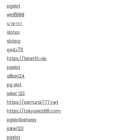
pgslot
พุซซี่888
บาคาร่า
slotxo
slotpg
ดูหนังโป๊
https://1xbetth.vip
pgslot
allbet24
pg slot
joker 123
https://samurai777.net
https://tokyoslot88.com
pgslotbetway
joker123
pgslot