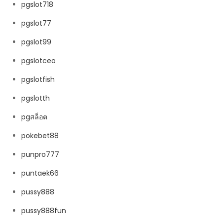
pgslot718
pgslot77
pgslot99
pgslotceo
pgslotfish
pgslotth
pgสล็อต
pokebet88
punpro777
puntaek66
pussy888
pussy888fun