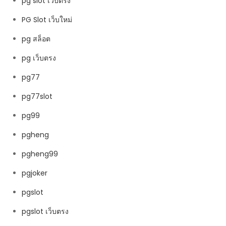
pg slot เว็บตรง
PG Slot เว็บใหม่
pg สล็อต
pg เว็บตรง
pg77
pg77slot
pg99
pgheng
pgheng99
pgjoker
pgslot
pgslot เว็บตรง