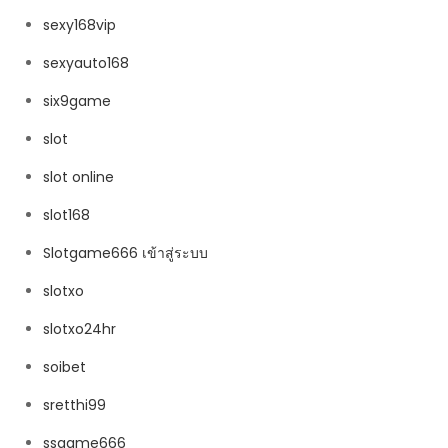
sexy168vip
sexyauto168
six9game
slot
slot online
slot168
Slotgame666 เข้าสู่ระบบ
slotxo
slotxo24hr
soibet
sretthi99
ssgame666