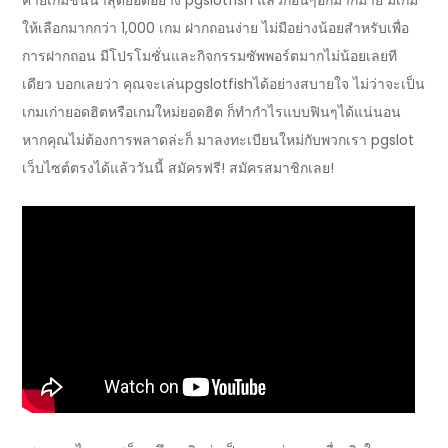
ค่ายเกมชั้นนำสุดยอดอย่าง pgslotfish แล้วก็อื่นๆอีกมากมาย มีเกม
ให้เลือกมากกว่า 1,000 เกม ฝากถอนง่าย ไม่มีอย่างน้อยสำหรับเพื่อ
การฝากถอน มีโปรโมชั่นและกิจกรรมซัพพอร์ตมากไม่น้อยเลยที
เดียว บอกเลยว่า คุณจะเล่นpgslotfishได้อย่างสบายใจ ไม่ว่าจะเป็น
เกมเก่ายอดฮิตหรือเกมใหม่ยอดฮิต ก็ทำกำไรแบบฟินๆได้แน่นอน
หากคุณไม่ต้องการพลาดล่ะก็ มาลงทะเบียนใหม่กับพวกเรา pgslot
เว็บไซต์ตรงได้แล้ววันนี้ สมัครฟรี! สมัครสมาชิกเลย!