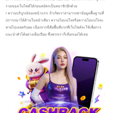
รวมของเว็บไซต์ได้ก่อนสมัครเป็นสมาชิกอีกด้วย
• ความบริบูรณ์ของหน้าแรก: ถ้าเกิดเราสามารถหาข้อมูลพื้นฐานที่
ปรารถนาได้ด้านในหน้าเดียว ความไม่แน่ใจหรือความไม่แน่ใจจะ
หายไปเลยครับผม เนื่องจากนี่คือพื้นที่แรกที่เว็บไซต์จะใช้เพื่อการ
แนะนำตัวได้อย่างเต็มเปี่ยม ซึ่งพวกเราก็เลือกเองได้เลย