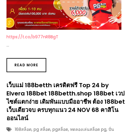
https://t.co/b977nR8BgT
…
READ MORE
เว็บแม่ 188betth เครดิตฟรี Top 24 by
Elvera 188bet 188betth.shop 188bet เวป
ไซต์แตกง่าย เดิมพันแบบมืออาชีพ ต้อง 188bet
เว็บเดียวจบ ครบทุกแนว 24 NOV 68 คาสิโน
ออนไลน์
168สล็อต
,
pg สล็อต
,
pgสล็อต
,
ทดลองเล่นสล็อต pg
,
ปั่น