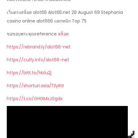
เว็บตรงสล็อต alot66 Alot66.net 28 August 69 Stephania
casino online alot666 แตกหนัก Top 75
ขอขอบพระคุณreference
สล็อต
https://rebrand.ly/alot66-net
https://cutly.info/alot66-net
https://bitt.to/hb1u2j
https://shorturl.asia/f3yRG
https://t.co/GHGMxJGgdx