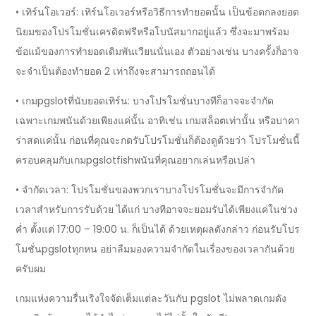
• เทิร์นโอเวอร์: เทิร์นโอเวอร์หรือวิธีการทำยอดนั้น เป็นข้อตกลงยอด
นิยมของโปรโมชั่นเครดิตฟรีหรือโบนัสมากอยู่แล้ว ซึ่งจะมาพร้อม
ข้อแม้ของการทำยอดเดิมพันเวียนนั่นเอง ตัวอย่างเช่น บางครั้งก็อาจ
จะจำเป็นต้องทำยอด 2 เท่าถึงจะสามารถถอนได้
• เกมpgslotที่นับยอดเทิร์น: บางโปรโมชั่นบางทีก็อาจจะจำกัด
เฉพาะเกมพนันด้วยเพียงแค่นั้น อาทิเช่น เกมสล็อตเท่านั้น หรือบาคา
ร่าสดแค่นั้น ก่อนที่คุณจะกดรับโปรโมชั่นก็ต้องดูด้วยว่า โปรโมชั่นนี้
ครอบคลุมกับเกมpgslotfishพนันที่คุณอยากเล่นหรือเปล่า
• จำกัดเวลา: โปรโมชั่นของพวกเราบางโปรโมชั่นจะมีการจำกัด
เวลาสำหรับการรับด้วย ได้แก่ บางทีอาจจะยอมรับได้เพียงแค่ในช่วง
ค่ำ ตั้งแต่ 17:00 – 19:00 น. ก็เป็นได้ ด้วยเหตุผลดังกล่าว ก่อนรับโปร
โมชั่นpgslotทุกหน อย่าลืมมองความจำกัดในเรื่องของเวลากันด้วย
ครับผม
เกมแห่งความรื่นเริงใจจัดเต็มแต่ละวันกับ pgslot ไม่พลาดเกมดัง