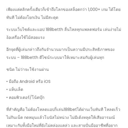
เพียงแค่คลิกครั้งเดียวก็เข้าถึงโลกของสล็อตกว่า 1,000+ เกม ได้โดย
ทันที ไม่ต้องโยกเงิน ไม่มีสะดุด
ระบบเว็บไซต์และแอป 188betth ลื่นไหลทุกแพลตฟอร์ม เล่นง่ายไม่
ง้อเครื่องใช้ไม้สอยแรง
อีกจุดที่ผู้เล่นกล่าวถึงกันจำนวนมากเป็นความมีประสิทธิภาพของ
ระบบ – 188betth ดีไซน์ระบบมาให้เหมาะสมกับผู้เล่นทุก
ชนิด ไม่ว่าจะใช้งานผ่าน
• มือถือ Android หรือ iOS
• แท็บเล็ต
• คอมพิวเตอร์/โน้ตบุ๊ก
ที่สำคัญคือ ไม่ต้องโหลดแอปก็เล่น188betได้ผ่านเว็บทันที โหลดเร็ว
ไม่กินเน็ต กดหมุนแล้วโบนัสไม่หน่วง ไม่มีเด้งหลุดให้เสียอารมณ์
เหมาะกับทั้งมือใหม่ที่ยังไม่คล่องแคล่ว และสายปั่นมืออาชีพที่อยาก