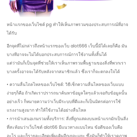
หน้าแรกของเว็บไซต์ pg ทำให้เห็นภาพรวมของประสบการณ์ที่อาจ
ได้รับ
อีกจุดที่ไม่กล่าวถึงหน้าแรกของเว็บ alot666 เว็บนี้มิได้เลยก็คือ มัน
บางทีอาจจะไม่ได้บอกประสบการณ์การใช้งานทั้งสิ้นได้
แต่ว่ามันก็เป็นจุดที่ช่วยให้เราเห็นภาพรวมพื้นฐานของสิ่งที่พวกเรา
บางครั้งอาจจะได้รับหลังจากสมาชิกแล้ว ซึ่งเราก็จะตกลงใจได้
• ความลื่นไถลไหลของเว็บไซต์: วิธีเช็กความลื่นไหลของเว็บแบบ
ง่ายๆก็คือ ถ้าเกิดเราปรารถนาค้นหาข้อมูลใดๆแล้วเจอกับข้อมูลนั้น
อย่างเร็ว ก็หมายความว่าเว็บมีระบบที่ดีและก็เป็นมิตรต่อการใช้
แรงงานสูงมาก ทำให้ใช้งานได้อย่างลื่นไหล
• การนำเสนอเกมรวมทั้งบริการ: สิ่งที่ถูกแสดงบนหน้าแรกมักเป็นสิ่ง
ที่สะท้อนว่าเว็บไซต์ alot66 มีแนวทางแบบไหน ข้อดีของเว็บคือ
อะไร และก็รายละเอียดเพิ่มเติมอีกเยอะแยะ ซึ่งมันก็ทำให้เราดูภาพ