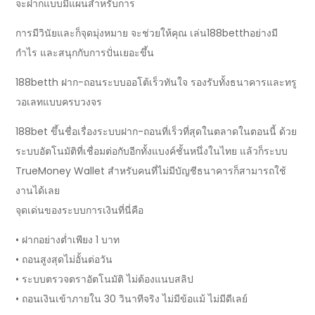
จะฝากแบบมีแผนสำหรับการ
การมีวินัยและก็จุดมุ่งหมาย จะช่วยให้คุณ เล่น188betthอย่างมี
กำไร และสนุกกับการปั่นเยอะขึ้น
188betth ฝาก-ถอนระบบออโต้เร็วทันใจ รองรับทั้งธนาคารและทรู
วอเลทแบบครบวงจร
188bet ขึ้นชื่อเรื่องระบบฝาก-ถอนที่เร็วที่สุดในตลาดในตอนนี้ ด้วย
ระบบอัตโนมัติที่เชื่อมต่อกับอีกทั้งแบงค์ชั้นหนึ่งในไทย แล้วก็ระบบ
TrueMoney Wallet สำหรับคนที่ไม่มีบัญชีธนาคารก็สามารถใช้
งานได้เลย
จุดเด่นของระบบการเงินที่นี่คือ
• ฝากอย่างต่ำเพียง 1 บาท
• ถอนสูงสุดไม่อั้นต่อวัน
• ระบบตรวจตราอัตโนมัติ ไม่ต้องแนบสลิป
• ถอนเงินเข้าภายใน 30 วินาทีจริง ไม่มีข้อแม้ ไม่มีดีเลย์