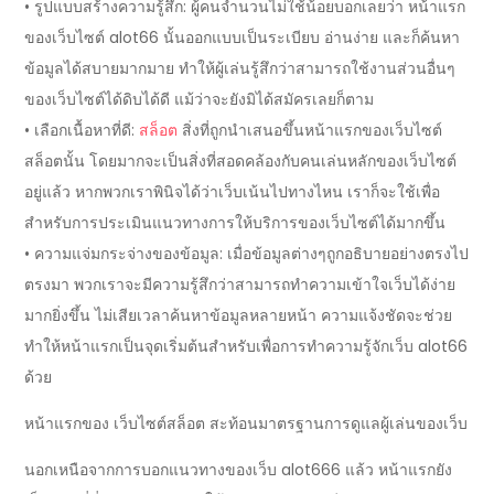
• รูปแบบสร้างความรู้สึก: ผู้คนจำนวนไม่ใช้น้อยบอกเลยว่า หน้าแรก
ของเว็บไซต์ alot66 นั้นออกแบบเป็นระเบียบ อ่านง่าย และก็ค้นหา
ข้อมูลได้สบายมากมาย ทำให้ผู้เล่นรู้สึกว่าสามารถใช้งานส่วนอื่นๆ
ของเว็บไซต์ได้ดิบได้ดี แม้ว่าจะยังมิได้สมัครเลยก็ตาม
• เลือกเนื้อหาที่ดี:
สล็อต
สิ่งที่ถูกนำเสนอขึ้นหน้าแรกของเว็บไซต์
สล็อตนั้น โดยมากจะเป็นสิ่งที่สอดคล้องกับคนเล่นหลักของเว็บไซต์
อยู่แล้ว หากพวกเราพินิจได้ว่าเว็บเน้นไปทางไหน เราก็จะใช้เพื่อ
สำหรับการประเมินแนวทางการให้บริการของเว็บไซต์ได้มากขึ้น
• ความแจ่มกระจ่างของข้อมูล: เมื่อข้อมูลต่างๆถูกอธิบายอย่างตรงไป
ตรงมา พวกเราจะมีความรู้สึกว่าสามารถทำความเข้าใจเว็บได้ง่าย
มากยิ่งขึ้น ไม่เสียเวลาค้นหาข้อมูลหลายหน้า ความแจ้งชัดจะช่วย
ทำให้หน้าแรกเป็นจุดเริ่มต้นสำหรับเพื่อการทำความรู้จักเว็บ alot66
ด้วย
หน้าแรกของ เว็บไซต์สล็อต สะท้อนมาตรฐานการดูแลผู้เล่นของเว็บ
นอกเหนือจากการบอกแนวทางของเว็บ alot666 แล้ว หน้าแรกยัง