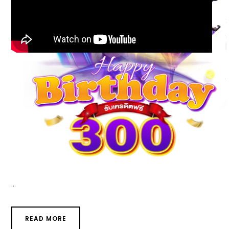
…
READ MORE