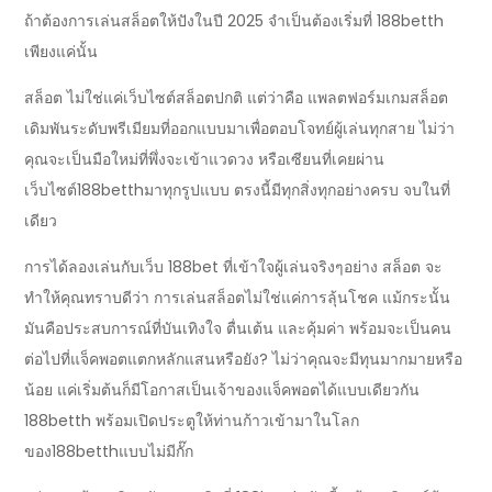
ถ้าต้องการเล่นสล็อตให้ปังในปี 2025 จำเป็นต้องเริ่มที่ 188betth
เพียงแค่นั้น
สล็อต ไม่ใช่แค่เว็บไซต์สล็อตปกติ แต่ว่าคือ แพลตฟอร์มเกมสล็อต
เดิมพันระดับพรีเมียมที่ออกแบบมาเพื่อตอบโจทย์ผู้เล่นทุกสาย ไม่ว่า
คุณจะเป็นมือใหม่ที่พึ่งจะเข้าแวดวง หรือเซียนที่เคยผ่าน
เว็บไซต์188betthมาทุกรูปแบบ ตรงนี้มีทุกสิ่งทุกอย่างครบ จบในที่
เดียว
การได้ลองเล่นกับเว็บ 188bet ที่เข้าใจผู้เล่นจริงๆอย่าง สล็อต จะ
ทำให้คุณทราบดีว่า การเล่นสล็อตไม่ใช่แค่การลุ้นโชค แม้กระนั้น
มันคือประสบการณ์ที่บันเทิงใจ ตื่นเต้น และคุ้มค่า พร้อมจะเป็นคน
ต่อไปที่แจ็คพอตแตกหลักแสนหรือยัง? ไม่ว่าคุณจะมีทุนมากมายหรือ
น้อย แค่เริ่มต้นก็มีโอกาสเป็นเจ้าของแจ็คพอตได้แบบเดียวกัน
188betth พร้อมเปิดประตูให้ท่านก้าวเข้ามาในโลก
ของ188betthแบบไม่มีกั๊ก