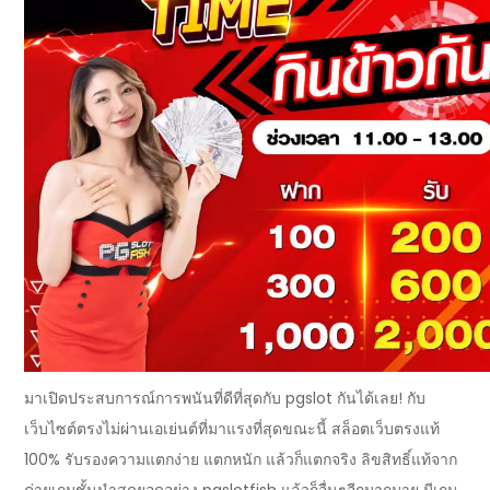
มาเปิดประสบการณ์การพนันที่ดีที่สุดกับ pgslot กันได้เลย! กับ
เว็บไซต์ตรงไม่ผ่านเอเย่นต์ที่มาแรงที่สุดขณะนี้ สล็อตเว็บตรงแท้
100% รับรองความแตกง่าย แตกหนัก แล้วก็แตกจริง ลิขสิทธิ์แท้จาก