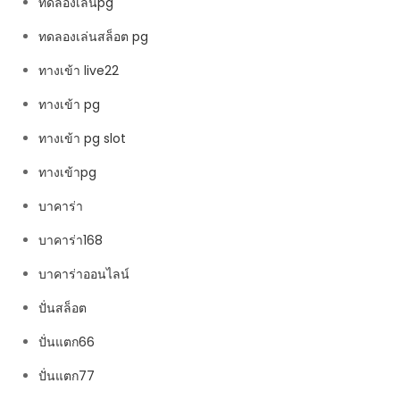
ทดลองเล่นpg
ทดลองเล่นสล็อต pg
ทางเข้า live22
ทางเข้า pg
ทางเข้า pg slot
ทางเข้าpg
บาคาร่า
บาคาร่า168
บาคาร่าออนไลน์
ปั่นสล็อต
ปั่นแตก66
ปั่นแตก77