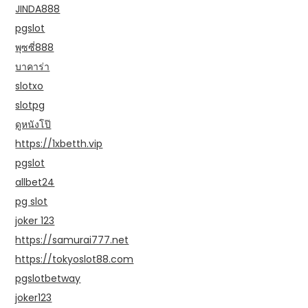
JINDA888
pgslot
พุซซี่888
บาคาร่า
slotxo
slotpg
ดูหนังโป๊
https://1xbetth.vip
pgslot
allbet24
pg slot
joker 123
https://samurai777.net
https://tokyoslot88.com
pgslotbetway
joker123