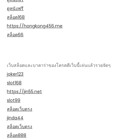
ดูหนังฟรี
สล็อต168
https://hongkong456.me
สล็อต66
เว็บสล็อตและบาคาร่าของโครตดีเว็บนี้เล่นแล้วรวยจัดๆ
joker123
slot168
https://jin55.net
slot99
สล็อตเว็บตรง
jinda44
สล็อตเว็บตรง
สล็อต888