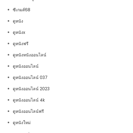
ซีเกมส์68
ดูหนัง
ดูหนังx
ดูหนังฟรี
ดูหนังหนังออนไลน์
ดูหนังออนไลน์
ดูหนังออนไลน์ 037
ดูหนังออนไลน์ 2023
ดูหนังออนไลน์ 4k
ดูหนังออนไลน์ฟรี
ดูหนังใหม่