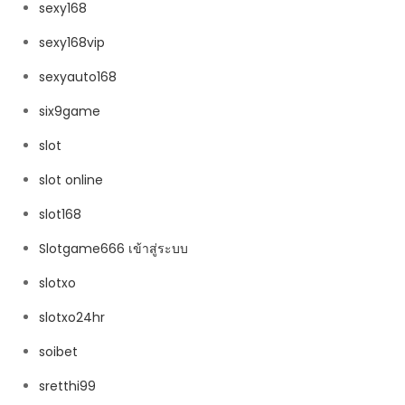
sexy168
sexy168vip
sexyauto168
six9game
slot
slot online
slot168
Slotgame666 เข้าสู่ระบบ
slotxo
slotxo24hr
soibet
sretthi99