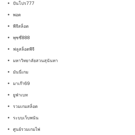
ปันโปร777
พอต
พีจีสล็อต
พุซซี่888
ฟลูสล็อตพีจี
มหาวิทยาลัยสวนสุนันทา
มันนี่เกม
มาเก๊า69
ยูฟ่าเบท
รวมเกมสล็อต
ระบบเว็บพนัน
ศูนย์รวมเกมไพ่