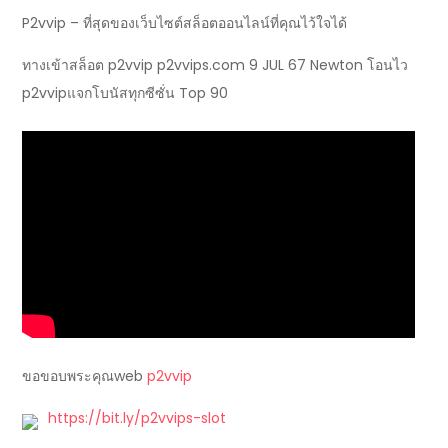
P2vvip – ที่สุดของเว็บไซต์สล็อตออนไลน์ที่คุณไว้ใจได้
ทางเข้าสล็อต p2vvip p2vvips.com 9 JUL 67 Newton โอนไว
p2vvipแจกโบนัสทุกซีซั่น Top 90
ขอขอบพระคุณweb
p2vvip
https://bit.ly/p2vvips-slot