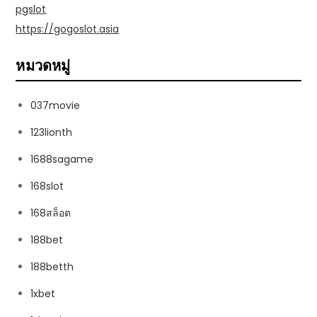
pgslot
https://gogoslot.asia
หมวดหมู่
037movie
123lionth
1688sagame
168slot
168สล็อต
188bet
188betth
1xbet