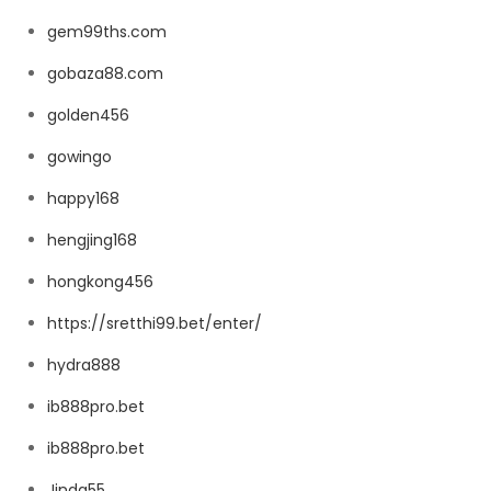
gem99ths.com
gobaza88.com
golden456
gowingo
happy168
hengjing168
hongkong456
https://sretthi99.bet/enter/
hydra888
ib888pro.bet
ib888pro.bet
Jinda55