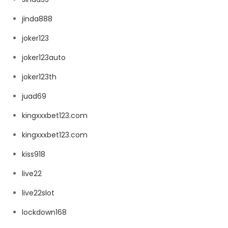
jinda888
joker123
joker123auto
joker123th
juad69
kingxxxbet123.com
kingxxxbet123.com
kiss918
live22
live22slot
lockdown168