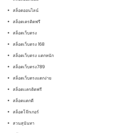
สล็อตออนไลน์
สล็อตเครดิตฟรี
สล็อตเว็บตรง
สล็อตเว็บตรง 168
สล็อตเว็บตรง แตกหนัก
สล็อตเว็บตรง789
สล็อตเว็บตรงแตกง่าย
สล็อตเเครดิตฟรี
สล็อตแตกดี
สล็อตโจ๊กเกอร์
สวนสุนันทา