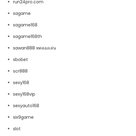
run24pro.com
sagame
sagame168
sagame168th
sawan888 ทดลองเล่น
sbobet
scr888
sexy168
sexy168vip
sexyauto168
six9game
slot