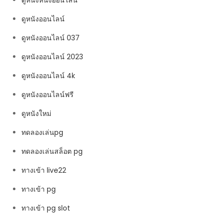
ดูหนังออนไลน์
ดูหนังออนไลน์ 037
ดูหนังออนไลน์ 2023
ดูหนังออนไลน์ 4k
ดูหนังออนไลน์ฟรี
ดูหนังใหม่
ทดลองเล่นpg
ทดลองเล่นสล็อต pg
ทางเข้า live22
ทางเข้า pg
ทางเข้า pg slot