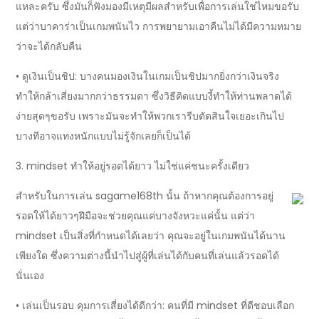
แหละครับ ซึ่งมันก็ฟังมองมีเหตุมีผลสำหรับเพื่อการเล่นใช่ไหมขอรับ
แต่ว่าบาคาร่าเป็นเกมพนันไว การพยายามเอาคืนไม่ได้มีความหมาย
ว่าจะได้กลับคืน
• ดูเงินเป็นชิป: บางคนมองเงินในเกมเป็นชิปมากยิ่งกว่าเงินจริง
ทำให้กล้าเสี่ยงมากกว่าธรรมดา ซึ่งวิธีคิดแบบงี้ทำให้ท่านพลาดได้
ง่ายสุดๆขอรับ เพราะมันจะทำให้พวกเรารีบตัดสินใจเยอะเกินไป
บางทีอาจแทงหนักแบบไม่รู้จักเลยก็เป็นได้
3. mindset ทำให้อยู่รอดได้ยาว ไม่ใช่แค่ชนะครั้งเดียว
สำหรับในการเล่น sagame168th นั้น ถ้าหากคุณต้องการอยู่
รอดให้ได้ยาวๆฝีมือจะช่วยคุณแค่บางจังหวะแค่นั้น แต่ว่า
mindset เป็นสิ่งที่กำหนดได้เลยว่า คุณจะอยู่ในเกมพนันได้นาน
เพียงใด ซึ่งความต่างนี้นำไปสู่ผู้ที่เล่นได้กับคนที่เล่นแล้วรอดได้
นั่นเอง
• เล่นเป็นรอบ คุมการเสี่ยงได้ดีกว่า: คนที่มี mindset ที่ดีชอบเลือก