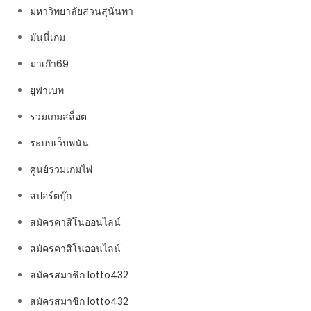
มหาวิทยาลัยสวนสุนันทา
มันนี่เกม
มาเก๊า69
ยูฟ่าเบท
รวมเกมสล็อต
ระบบเว็บพนัน
ศูนย์รวมเกมไพ่
สปอร์ตบุ๊ก
สมัครคาสิโนออนไลน์
สมัครคาสิโนออนไลน์
สมัครสมาชิก lotto432
สมัครสมาชิก lotto432