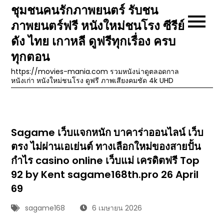
Skip
ชุมชนคนรักภาพยนตร์ รับชน
to
ภาพยนตร์ฟรี หนังใหม่ชนโรง ซีรีย์
content
ดัง ไทย เกาหลี ดูฟรีทุกเรื่อง ครบ
ทุกตอน
https://movies-mania.com รวมหนังน่าดูตลอดกาล
หนังเก่า หนังใหม่ชนโรง ดูฟรี ภาพเสียงคมชัด 4k UHD
Sagame เว็บแจกหนัก บาคาร่าออนไลน์ เว็บ
ตรง ไม่ผ่านเอเย่นต์ ทางเลือกใหม่ของสายปั้น
กำไร casino online เว็บแม่ เครดิตฟรี Top
92 by Kent sagame168th.pro 26 April
69
sagame168
6 เมษายน 2026