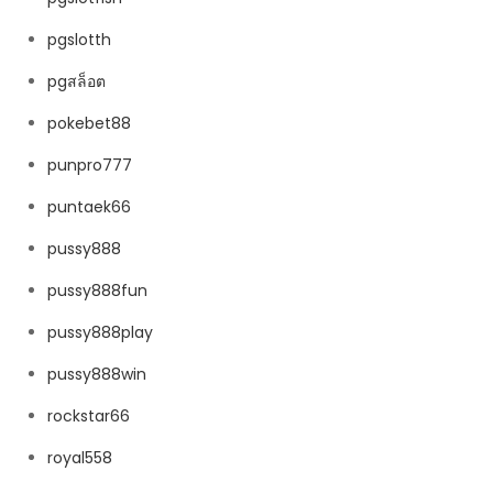
pgslotth
pgสล็อต
pokebet88
punpro777
puntaek66
pussy888
pussy888fun
pussy888play
pussy888win
rockstar66
royal558