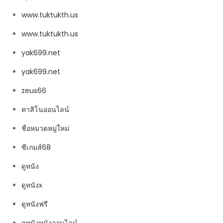
www.tuktukth.us
www.tuktukth.us
yak699.net
yak699.net
zeus66
คาสิโนออนไลน์
ชื่อหมวดหมู่ใหม่
ซีเกมส์68
ดูหนัง
ดูหนังx
ดูหนังฟรี
ดูหนังหนังออนไลน์