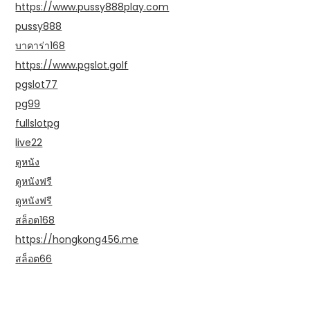
https://www.pussy888play.com
pussy888
บาคาร่า168
https://www.pgslot.golf
pgslot77
pg99
fullslotpg
live22
ดูหนัง
ดูหนังฟรี
ดูหนังฟรี
สล็อต168
https://hongkong456.me
สล็อต66