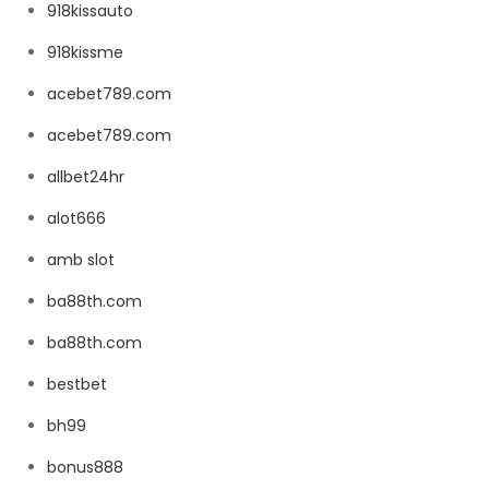
918kissauto
918kissme
acebet789.com
acebet789.com
allbet24hr
alot666
amb slot
ba88th.com
ba88th.com
bestbet
bh99
bonus888