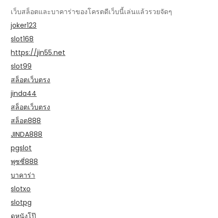
เว็บสล็อตและบาคาร่าของโครตดีเว็บนี้เล่นแล้วรวยจัดๆ
joker123
slot168
https://jin55.net
slot99
สล็อตเว็บตรง
jinda44
สล็อตเว็บตรง
สล็อต888
JINDA888
pgslot
พุซซี่888
บาคาร่า
slotxo
slotpg
ดูหนังโป๊