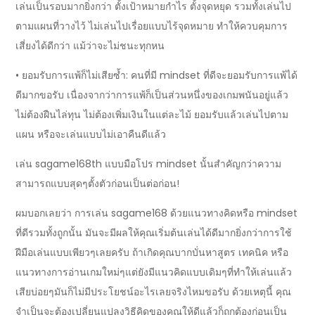
เล่นเป็นรอบมากยิ่งกว่า ตั้งเป้าหมายกำไร ตั้งจุดหยุด รวมทั้งเล่นไป
ตามแผนที่วางไว้ ไม่เล่นไปเรื่อยแบบไร้จุดหมาย ทำให้ควบคุมการ
เสี่ยงได้ดีกว่า แม้ว่าจะไม่ชนะทุกหน
• ยอมรับการแพ้ก็ไม่เสียซ้ำ: คนที่มี mindset ที่ดีจะยอมรับการแพ้ได้
ดีมากขอรับ เนื่องจากว่าการแพ้ก็เป็นส่วนหนึ่งของเกมพนันอยู่แล้ว
ไม่ต้องฝืนไล่ทุน ไม่ต้องเพิ่มเงินในแต่ละไม้ ยอมรับแล้วเล่นไปตาม
แผน หรือจะเล่นแบบไม่เอาคืนดีแล้ว
เล่น sagame168th แบบมือโปร mindset นั้นสำคัญกว่าความ
สามารถแบบสุดๆตั้งตัวก่อนเป็นต่อก่อน!
ผมบอกเลยว่า การเล่น sagame168 ด้วยแนวทางคิดหรือ mindset
ที่ดีรวมทั้งถูกนั้น มันจะมีผลให้คุณเริ่มต้นเล่นได้ดีมากยิ่งกว่าการใช้
ฝีมือเล่นแบบเพียวๆเลยครับ ถ้าเกิดคุณบากบั่นหาสูตร เทคนิค หรือ
แนวทางการอ่านเกมใหม่ๆแต่ยังมีแนวคิดแบบเดิมๆที่ทำให้เล่นแล้ว
เสียบ่อยๆมันก็ไม่มีประโยชน์อะไรเลยจริงไหมขอรับ ด้วยเหตุนี้ คุณ
จำเป็นจะต้องเปลี่ยนแปลงวิธีคิดของคุณให้ดีแล้วก็ถูกต้องก่อนเป็น