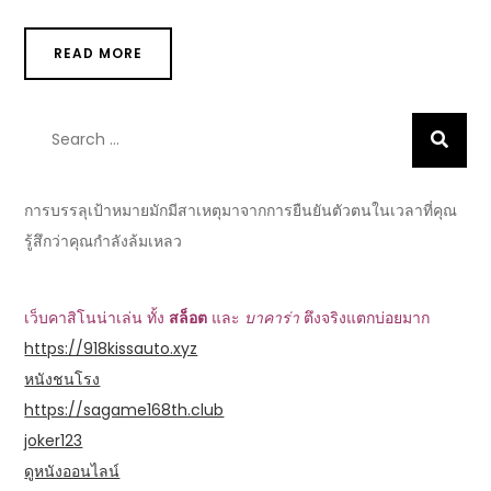
READ MORE
Search
for:
การบรรลุเป้าหมายมักมีสาเหตุมาจากการยืนยันตัวตนในเวลาที่คุณ
รู้สึกว่าคุณกำลังล้มเหลว
เว็บคาสิโนน่าเล่น ทั้ง
สล็อต
และ
บาคาร่า
ตึงจริงแตกบ่อยมาก
https://918kissauto.xyz
หนังชนโรง
https://sagame168th.club
joker123
ดูหนังออนไลน์