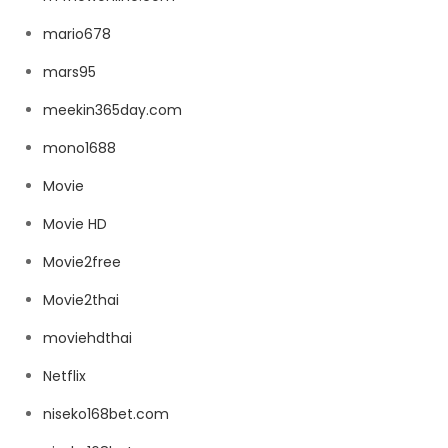
mario678
mars95
meekin365day.com
mono1688
Movie
Movie HD
Movie2free
Movie2thai
moviehdthai
Netflix
niseko168bet.com