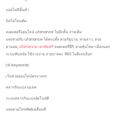
บอลไม่มีขั้นต่ำ
บิลไม่โดนตัด
ลอตเตอรี่ออนไลน์ ufanance ไม่มีกลั้น จ่ายเต็ม
แทงหวยกับ ufanance ได้ครบทั้ง หวยรัฐบาล, หวยลาว, หวย
ฮานอย,
ufanance เครดิตฟรี
ลอตเตอรี่ยี่กี, หวยหุ้นไทย-เมืองนอก
ระบบทันสมัย ใช้งานง่าย จ่ายบาทละ 950 ไม่มีเลขล็อก
LSI Keywords:
เว็บหวยออนไลน์ครบวงจร
สลากกินแบ่งวอเลท
ระบบสลากกินแบ่งอัตโนมัติ
แทงหวยโทรศัพท์เคลื่อนที่