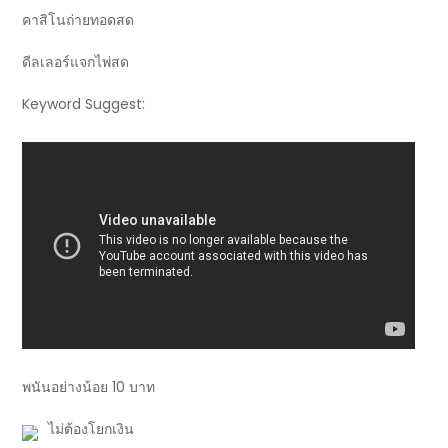
คาสิโนถ่ายทอดสด
ดีลเลอร์แจกไพ่สด
Keyword Suggest:
พนันอย่างน้อย 10 บาท
ไม่ต้องโยกเงิน