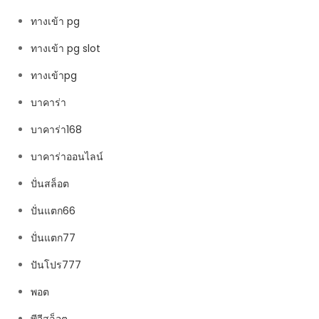
ทางเข้า pg
ทางเข้า pg slot
ทางเข้าpg
บาคาร่า
บาคาร่า168
บาคาร่าออนไลน์
ปั่นสล็อต
ปั่นแตก66
ปั่นแตก77
ปันโปร777
พอต
พีจีสล็อต