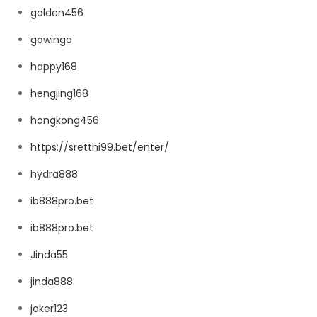
golden456
gowingo
happy168
hengjing168
hongkong456
https://sretthi99.bet/enter/
hydra888
ib888pro.bet
ib888pro.bet
Jinda55
jinda888
joker123