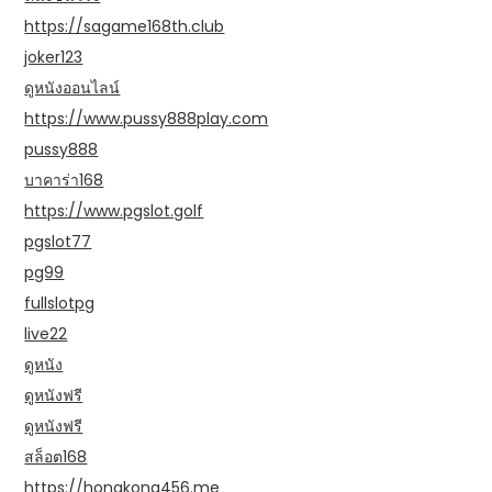
https://sagame168th.club
joker123
ดูหนังออนไลน์
https://www.pussy888play.com
pussy888
บาคาร่า168
https://www.pgslot.golf
pgslot77
pg99
fullslotpg
live22
ดูหนัง
ดูหนังฟรี
ดูหนังฟรี
สล็อต168
https://hongkong456.me