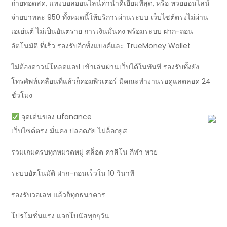
ถ่ายทอดสด, แทงบอลออนไลน์ค่าน้ำดีเยี่ยมที่สุด, หรือ หวยออนไลน์
จ่ายบาทละ 950 ทั้งหมดนี้ให้บริการผ่านระบบ เว็บไซต์ตรงไม่ผ่าน
เอเย่นต์ ไม่เป็นอันตราย การเงินมั่นคง พร้อมระบบ ฝาก-ถอน
อัตโนมัติ ที่เร็ว รองรับอีกทั้งแบงค์และ TrueMoney Wallet
ไม่ต้องดาวน์โหลดแอป เข้าเล่นผ่านเว็บได้ในทันที รองรับทั้งยัง
โทรศัพท์เคลื่อนที่แล้วก็คอมพิวเตอร์ มีคณะทำงานรอดูแลตลอด 24
ชั่วโมง
จุดเด่นของ ufanance
เว็บไซต์ตรง มั่นคง ปลอดภัย ไม่ล็อกยูส
รวมเกมครบทุกหมวดหมู่ สล็อต คาสิโน กีฬา หวย
ระบบอัตโนมัติ ฝาก-ถอนเร็วใน 10 วินาที
รองรับวอเลท แล้วก็ทุกธนาคาร
โปรโมชั่นแรง แจกโบนัสทุกๆวัน