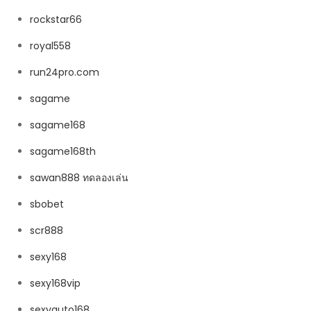
rockstar66
royal558
run24pro.com
sagame
sagame168
sagame168th
sawan888 ทดลองเล่น
sbobet
scr888
sexy168
sexy168vip
sexyauto168