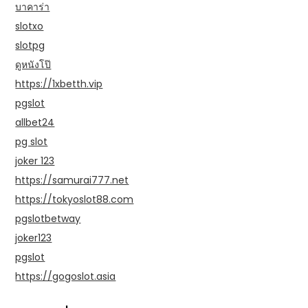
บาคาร่า
slotxo
slotpg
ดูหนังโป๊
https://1xbetth.vip
pgslot
allbet24
pg slot
joker 123
https://samurai777.net
https://tokyoslot88.com
pgslotbetway
joker123
pgslot
https://gogoslot.asia