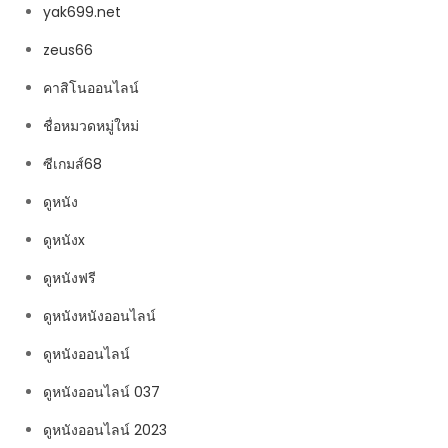
yak699.net
zeus66
คาสิโนออนไลน์
ชื่อหมวดหมู่ใหม่
ซีเกมส์68
ดูหนัง
ดูหนังx
ดูหนังฟรี
ดูหนังหนังออนไลน์
ดูหนังออนไลน์
ดูหนังออนไลน์ 037
ดูหนังออนไลน์ 2023