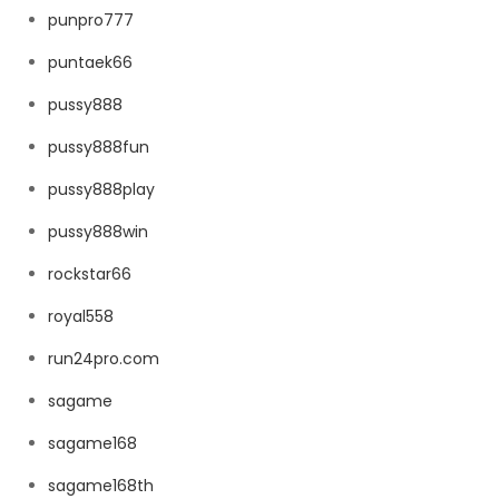
punpro777
puntaek66
pussy888
pussy888fun
pussy888play
pussy888win
rockstar66
royal558
run24pro.com
sagame
sagame168
sagame168th