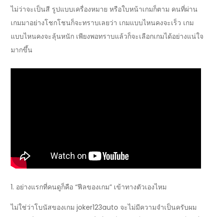
ไม่ว่าจะเป็นสี รูปแบบเครื่องหมาย หรือใบหน้าเกมก็ตาม คนที่ผ่าน
เกมมาอย่างโชกโชนก็จะทราบเลยว่า เกมแบบไหนคงจะเร็ว เกม
แบบไหนคงจะลุ้นหนัก เพียงพอทราบแล้วก็จะเลือกเกมได้อย่างแน่ใจ
มากขึ้น
1. อย่างแรกที่คนดูก็คือ “ฟีลของเกม” เข้าทางตัวเองไหม
ไม่ใช่ว่าโบนัสของเกม joker123auto จะไม่มีความจำเป็นครับผม