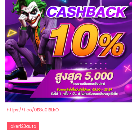
https://t.co/0E8u01BLkO
joker123auto