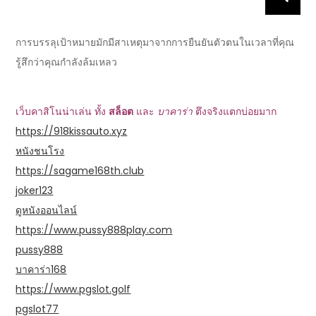
for:
การบรรลุเป้าหมายมักมีสาเหตุมาจากการยืนยันตัวตนในเวลาที่คุณ
รู้สึกว่าคุณกำลังล้มเหลว
เว็บคาสิโนน่าเล่น ทั้ง
สล็อต
และ
บาคาร่า
ตึงจริงแตกบ่อยมาก
https://918kissauto.xyz
หนังชนโรง
https://sagame168th.club
joker123
ดูหนังออนไลน์
https://www.pussy888play.com
pussy888
บาคาร่า168
https://www.pgslot.golf
pgslot77