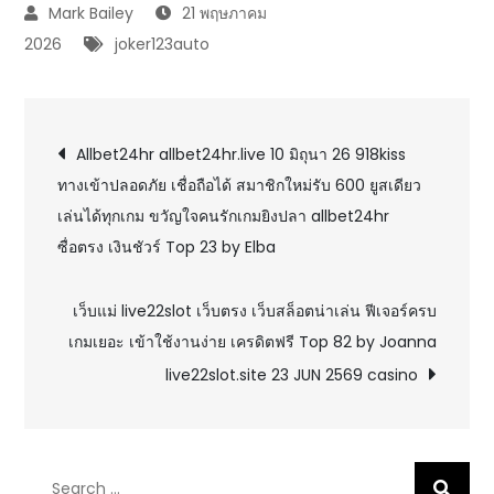
21 พฤษภาคม
2026
joker123auto
แนะแนว
Allbet24hr allbet24hr.live 10 มิถุนา 26 918kiss
ทางเข้าปลอดภัย เชื่อถือได้ สมาชิกใหม่รับ 600 ยูสเดียว
เรื่อง
เล่นได้ทุกเกม ขวัญใจคนรักเกมยิงปลา allbet24hr
ซื่อตรง เงินชัวร์ Top 23 by Elba
เว็บแม่ live22slot เว็บตรง เว็บสล็อตน่าเล่น ฟีเจอร์ครบ
เกมเยอะ เข้าใช้งานง่าย เครดิตฟรี Top 82 by Joanna
live22slot.site 23 JUN 2569 casino
Search