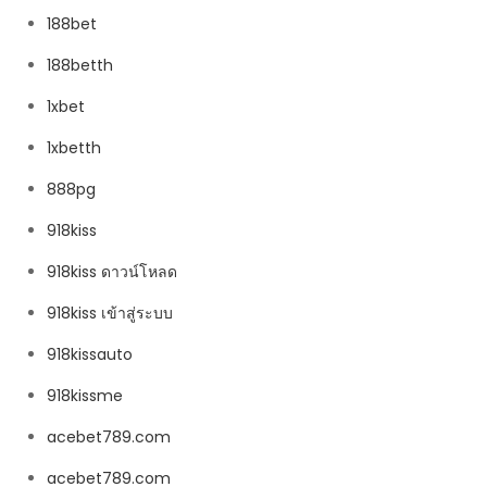
188bet
188betth
1xbet
1xbetth
888pg
918kiss
918kiss ดาวน์โหลด
918kiss เข้าสู่ระบบ
918kissauto
918kissme
acebet789.com
acebet789.com