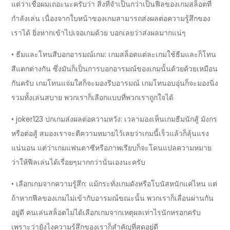
แต่ว่าเชื่อผมเถอะนะครับว่า สิ่งที่จำเป็นกว่าเป็นฟีลของเกมสล็อตที่
กำลังเล่น เนื่องจากใบหน้าของเกมสามารถส่งผลต่อความรู้สึกของ
เราได้ ยิ่งหากเข้าไปเจอเกมด้วย บอกเลยว่าส่งผลมากแน่ๆ
• ธีมและโทนสีบอกอารมณ์เกม: เกมสล็อตแต่ละเกมใช้ธีมและก็โทน
สีแตกต่างกัน ซึ่งมันก็เป็นการบอกอารมณ์ของเกมนั้นด้วยด้วยเหมือน
กันครับ เกมโทนแจ่มใสก็จะมองรีบอารมณ์ เกมโทนอบอุ่นก็จะมองนิ่ง
รวมทั้งเล่นสบาย พวกเราก็เลือกแบบที่พวกเราถูกใจได้
• joker123 ปกเกมส่งผลต่อความหวัง: เวลามองเห็นเกมธีมนักสู้ มังกร
หรือต่อสู้ สมองเราจะตีความหมายไว้เลยว่าเกมนี้เร็วแล้วก็ลุ้นแรง
แน่นอน แต่ว่าเกมแฟนตาซีหรือภาพเรียบก็จะโดนแปลความหมาย
ว่าให้ฟีลเล่นได้เรื่อยๆมากกว่านั่นเองนะครับ
• เลือกเกมจากความรู้สึก: แม้กระทั่งเกมดังหรือโบนัสหนักแค่ไหน แต่
ถ้าหากฟีลของเกมไม่เข้ากับอารมณ์ขณะนั้น พวกเราก็เลื่อนผ่านกัน
อยู่ดี คนเล่นสล็อตไม่ได้เลือกเกมจากเหตุผลเท่าไรนักหรอกครับ
เพราะว่ายังไงความรู้สึกของเราก็สำคัญที่สุดอยู่ดี