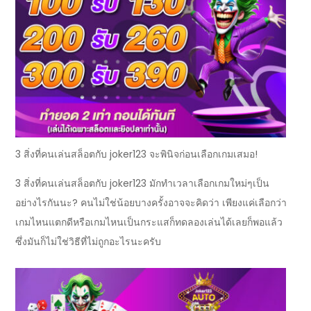
3 สิ่งที่คนเล่นสล็อตกับ joker123 จะพินิจก่อนเลือกเกมเสมอ!
3 สิ่งที่คนเล่นสล็อตกับ joker123 มักทำเวลาเลือกเกมใหม่ๆเป็น
อย่างไรกันนะ? คนไม่ใช่น้อยบางครั้งอาจจะคิดว่า เพียงแค่เลือกว่า
เกมไหนแตกดีหรือเกมไหนเป็นกระแสก็ทดลองเล่นได้เลยก็พอแล้ว
ซึ่งมันก็ไม่ใช่วิธีที่ไม่ถูกอะไรนะครับ