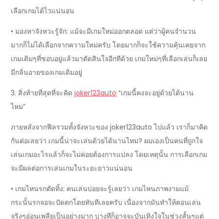
เลือกเกมได้ไวแน่นอน
• มองหาจังหวะรู้จัก: แม้จะมีเกมใหม่ออกตลอด แต่ว่าผู้คนจำนวน
มากก็ไม่ได้เลือกจากความใหม่ครับ โดยมากก็จะใช้ความคุ้นเคยจาก
เกมเดิมๆที่ชอบอยู่แล้วมาตัดสินใจอีกทีด้วย เกมใหม่ๆที่เลือกเล่นก็เลย
มีกลิ่นอายของเกมเดิมอยู่
3. สิ่งท้ายที่สุดที่จะคิด
joker123auto
“เกมนี้คงจะอยู่ด้วยได้นาน
ไหม”
ภายหลังจากฟีลรวมทั้งจังหวะของ joker123auto ไปแล้ว เราก็มาคิด
กันต่อเลยว่า เกมนี้น่าจะเล่นด้วยได้นานไหม? ผมเองเป็นคนที่ถูกใจ
เล่นเกมอะไรแล้วก็จะไม่ค่อยต้องการแปลง โดยเหตุนั้น การเลือกเกม
จะมีผลต่อการเล่นเกมในระยะยาวแน่นอน
• เกมไหนรกตัดทิ้ง: คนเล่นบ่อยจะรู้เลยว่า เกมไหนภาพงามแม้
กระนั้นรกจอจะปัดตกโดยทันทีเลยครับ เนื่องจากมันทำให้ตอนเล่น
จริงๆอ่อนเพลียเป็นอย่างมาก บางทีก็อาจจะบันเทิงใจในช่วงสั้นๆแต่