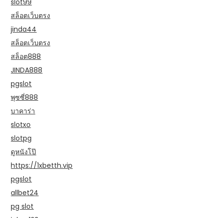
slot99
สล็อตเว็บตรง
jinda44
สล็อตเว็บตรง
สล็อต888
JINDA888
pgslot
พุซซี่888
บาคาร่า
slotxo
slotpg
ดูหนังโป๊
https://1xbetth.vip
pgslot
allbet24
pg slot