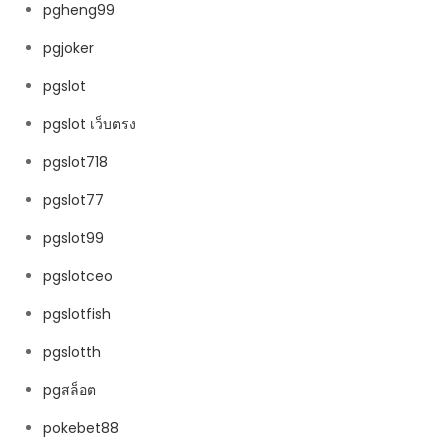
pgheng99
pgjoker
pgslot
pgslot เว็บตรง
pgslot718
pgslot77
pgslot99
pgslotceo
pgslotfish
pgslotth
pgสล็อต
pokebet88