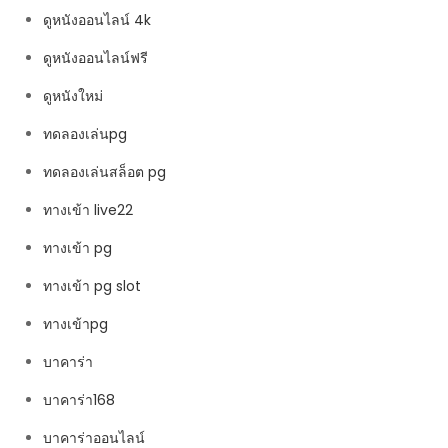
ดูหนังออนไลน์ 4k
ดูหนังออนไลน์ฟรี
ดูหนังใหม่
ทดลองเล่นpg
ทดลองเล่นสล็อต pg
ทางเข้า live22
ทางเข้า pg
ทางเข้า pg slot
ทางเข้าpg
บาคาร่า
บาคาร่า168
บาคาร่าออนไลน์