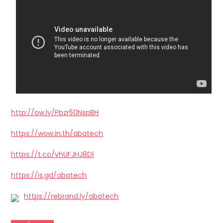
http://ow.ly/Pbzr50NspBH
https://wow.in.th/abatech
https://t.co/vhUFJHJ8Dl
https://is.gd/abatech
https://rebrand.ly/abatech