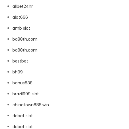
allbet24hr
alot666
amb slot
ba88th.com
ba88th.com
bestbet
bh99
bonus888
brazil999 slot
chinatown888.win
debet slot
debet slot