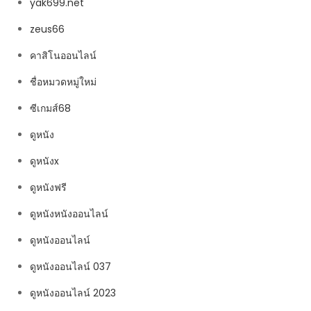
yak699.net
zeus66
คาสิโนออนไลน์
ชื่อหมวดหมู่ใหม่
ซีเกมส์68
ดูหนัง
ดูหนังx
ดูหนังฟรี
ดูหนังหนังออนไลน์
ดูหนังออนไลน์
ดูหนังออนไลน์ 037
ดูหนังออนไลน์ 2023