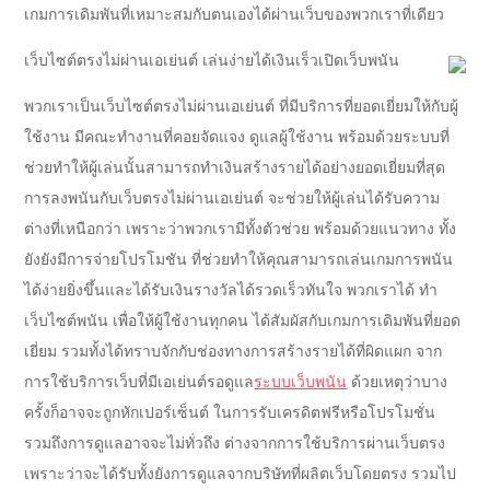
เกมการเดิมพันที่เหมาะสมกับตนเองได้ผ่านเว็บของพวกเราที่เดียว
เว็บไซต์ตรงไม่ผ่านเอเย่นต์ เล่นง่ายได้เงินเร็วเปิดเว็บพนัน
พวกเราเป็นเว็บไซต์ตรงไม่ผ่านเอเย่นต์ ที่มีบริการที่ยอดเยี่ยมให้กับผู้
ใช้งาน มีคณะทำงานที่คอยจัดแจง ดูแลผู้ใช้งาน พร้อมด้วยระบบที่
ช่วยทำให้ผู้เล่นนั้นสามารถทำเงินสร้างรายได้อย่างยอดเยี่ยมที่สุด
การลงพนันกับเว็บตรงไม่ผ่านเอเย่นต์ จะช่วยให้ผู้เล่นได้รับความ
ต่างที่เหนือกว่า เพราะว่าพวกเรามีทั้งตัวช่วย พร้อมด้วยแนวทาง ทั้ง
ยังยังมีการจ่ายโปรโมชัน ที่ช่วยทำให้คุณสามารถเล่นเกมการพนัน
ได้ง่ายยิ่งขึ้นและได้รับเงินรางวัลได้รวดเร็วทันใจ พวกเราได้ ทำ
เว็บไซต์พนัน เพื่อให้ผู้ใช้งานทุกคน ได้สัมผัสกับเกมการเดิมพันที่ยอด
เยี่ยม รวมทั้งได้ทราบจักกับช่องทางการสร้างรายได้ที่ผิดแผก จาก
การใช้บริการเว็บที่มีเอเย่นต์รอดูแล
ระบบเว็บพนัน
ด้วยเหตุว่าบาง
ครั้งก็อาจจะถูกหักเปอร์เซ็นต์ ในการรับเครดิตฟรีหรือโปรโมชั่น
รวมถึงการดูแลอาจจะไม่ทั่วถึง ต่างจากการใช้บริการผ่านเว็บตรง
เพราะว่าจะได้รับทั้งยังการดูแลจากบริษัทที่ผลิตเว็บโดยตรง รวมไป