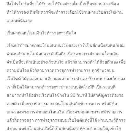
ถึงโปรโมชั่นที่จะได้รับ จะได้รับอย่างเต็มเม็ดเต็มหน่วยเยอะที่สุด
ทำให้การลงเดิมพันควรที่จะทำการเลือกใช้งานผ่านเว็บตรงไม่ผ่าน
เอเย่นต์นั่นเอง
เว็บฝากถอนโอนเงินไวทำรายการทันใจ
เรื่องบริการฝากถอนโอนเงินบนเว็บของเรา ก็เป็นอีกหนึ่งสิ่งที่นักเดิม
พันคนจำนวนไม่น้อยควรคำนึงถึง เนื่องจากการฝากถอนโอนเงิน
จำเป็นที่จะทำเป็นอย่างเร็วทันใจ แล้วก็สามารถทำได้ด้วยตัวเอง เพื่อ
ความมั่นใจแล้วก็สามารถตรวจดูการทำรายการ ทุกจำพวกบน
เว็บไซต์ ได้ตลอดเวลาเดียวคุณสามารถทำเอง ซึ่งระบบของเว็บของ
เราก็เปิดให้สามารถทำรายการผ่านระบบอัตโนมัติ เป็นระบบที่
สามารถทำได้อย่างเร็วทันใจข้างใน 30 วินาที ไม่สำคัญควรต้องรอ
คอยคิว เพื่อกระทำการฝากถอนโอนเงินกับข้าราชการ หรือมีข้อ
บกพร่องทางการฝากถอนโอนเงิน เนื่องจากคุณสามารถทำรายการ
แล้วก็ตรวจตรา การทำธุรกรรมบนเว็บไซต์แห่งนี้ได้ ผ่านประวัติการ
ฝากถอนหรือโอนเงิน สิ่งนี้ก็เป็นอีกหนึ่งสิ่ง ที่ช่วยยั่วยวนใจผู้เข้าใช้