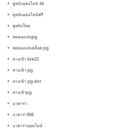
ดูหนังออนไลน์ 4k
ดูหนังออนไลน์ฟรี
ดูหนังใหม่
ทดลองเล่นpg
ทดลองเล่นสล็อต pg
ทางเข้า live22
ทางเข้า pg
ทางเข้า pg slot
ทางเข้าpg
บาคาร่า
บาคาร่า168
บาคาร่าออนไลน์