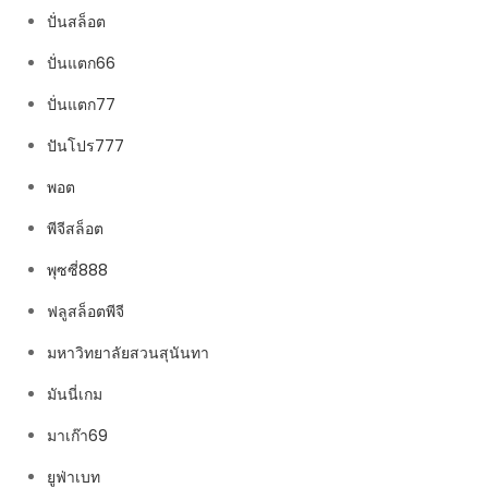
ปั่นสล็อต
ปั่นแตก66
ปั่นแตก77
ปันโปร777
พอต
พีจีสล็อต
พุซซี่888
ฟลูสล็อตพีจี
มหาวิทยาลัยสวนสุนันทา
มันนี่เกม
มาเก๊า69
ยูฟ่าเบท