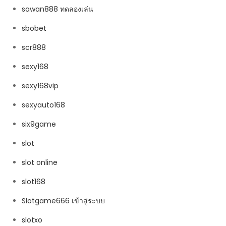
sawan888 ทดลองเล่น
sbobet
scr888
sexy168
sexy168vip
sexyauto168
six9game
slot
slot online
slot168
Slotgame666 เข้าสู่ระบบ
slotxo