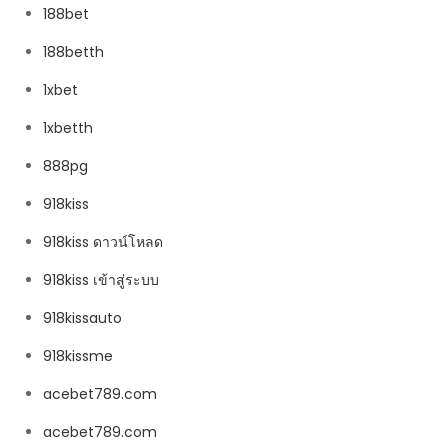
188bet
188betth
1xbet
1xbetth
888pg
918kiss
918kiss ดาวน์โหลด
918kiss เข้าสู่ระบบ
918kissauto
918kissme
acebet789.com
acebet789.com