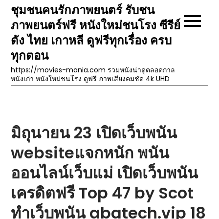
Skip
ชุมชนคนรักภาพยนตร์ รับชน
to
ภาพยนตร์ฟรี หนังใหม่ชนโรง ซีรีย์
content
ดัง ไทย เกาหลี ดูฟรีทุกเรื่อง ครบ
ทุกตอน
https://movies-mania.com รวมหนังน่าดูตลอดกาล
หนังเก่า หนังใหม่ชนโรง ดูฟรี ภาพเสียงคมชัด 4k UHD
มิถุนายน 23 เปิดเว็บพนัน
websiteแจกหนัก พนัน
ออนไลน์เว็บแม่ เปิดเว็บพนัน
เครดิตฟรี Top 47 by Scot
ทำเว็บพนัน abatech.vip 18