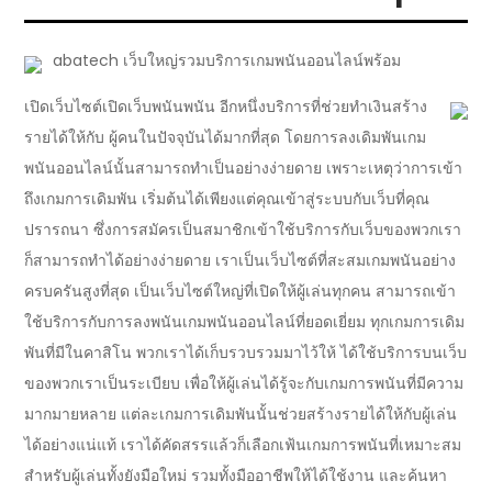
abatech เว็บใหญ่รวมบริการเกมพนันออนไลน์พร้อม
เปิดเว็บไซต์เปิดเว็บพนันพนัน อีกหนึ่งบริการที่ช่วยทำเงินสร้าง
รายได้ให้กับ ผู้คนในปัจจุบันได้มากที่สุด โดยการลงเดิมพันเกม
พนันออนไลน์นั้นสามารถทำเป็นอย่างง่ายดาย เพราะเหตุว่าการเข้า
ถึงเกมการเดิมพัน เริ่มต้นได้เพียงแต่คุณเข้าสู่ระบบกับเว็บที่คุณ
ปรารถนา ซึ่งการสมัครเป็นสมาชิกเข้าใช้บริการกับเว็บของพวกเรา
ก็สามารถทำได้อย่างง่ายดาย เราเป็นเว็บไซต์ที่สะสมเกมพนันอย่าง
ครบครันสูงที่สุด เป็นเว็บไซต์ใหญ่ที่เปิดให้ผู้เล่นทุกคน สามารถเข้า
ใช้บริการกับการลงพนันเกมพนันออนไลน์ที่ยอดเยี่ยม ทุกเกมการเดิม
พันที่มีในคาสิโน พวกเราได้เก็บรวบรวมมาไว้ให้ ได้ใช้บริการบนเว็บ
ของพวกเราเป็นระเบียบ เพื่อให้ผู้เล่นได้รู้จะกับเกมการพนันที่มีความ
มากมายหลาย แต่ละเกมการเดิมพันนั้นช่วยสร้างรายได้ให้กับผู้เล่น
ได้อย่างแน่แท้ เราได้คัดสรรแล้วก็เลือกเฟ้นเกมการพนันที่เหมาะสม
สำหรับผู้เล่นทั้งยังมือใหม่ รวมทั้งมืออาชีพให้ได้ใช้งาน และค้นหา