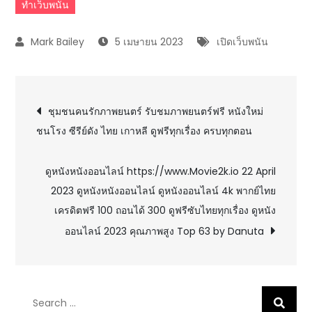
ทำเว็บพนัน
5 เมษายน 2023
เปิดเว็บพนัน
แนะแนว
ชุมชนคนรักภาพยนตร์ รับชมภาพยนตร์ฟรี หนังใหม่
ชนโรง ซีรีย์ดัง ไทย เกาหลี ดูฟรีทุกเรื่อง ครบทุกตอน
เรื่อง
ดูหนังหนังออนไลน์ https://www.Movie2k.io 22 April
2023 ดูหนังหนังออนไลน์ ดูหนังออนไลน์ 4k พากย์ไทย
เครดิตฟรี 100 ถอนได้ 300 ดูฟรีซับไทยทุกเรื่อง ดูหนัง
ออนไลน์ 2023 คุณภาพสูง Top 63 by Danuta
Search