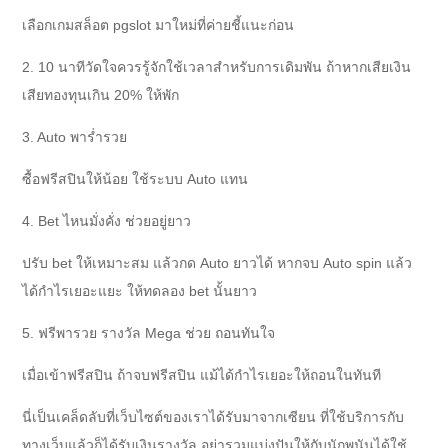
เลือกเกมสล็อต pgslot มาใหม่ที่ค่ายชี้แนะก่อน
2. 10 นาทีวัดใจควรรู้จักใช้เวลาสำหรับการเดิมพัน ถ้าหากเสียเงิน
เสียทองทุนเกิน 20% ให้พัก
3. Auto พาร่ำรวย
ซื้อฟรีสปินให้น้อย ใช้ระบบ Auto แทน
4. Bet ไหนมั่งคั่ง ช่วยอยู่ยาว
ปรับ bet ให้เหมาะสม แล้วกด Auto ยาวได้ หากจบ Auto spin แล้ว
ได้กำไรเยอะแยะ ให้ทดลอง bet นั้นยาว
5. ฟรีพารวย รางวัล Mega ช่วย ถอนทันใจ
เมื่อเข้าฟรีสปิน ถ้าจบฟรีสปิน แม้ได้กำไรเยอะให้ถอนในทันที
นี่เป็นเคล็ดลับที่เว็บไซต์ของเราได้รับมาจากเซียน ที่ใช้บริการกับ
ทางเว็บแล้วก็ได้รับเงินรางวัล อย่ารวมแบ่งปันให้กับนักพนันได้ใช้