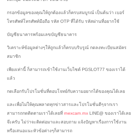
กรอกข้อมูลของคุณให้ถูกต้องแล้วก็ครบสมบูรณ์ เป็นต้นว่า เบอร์
โทรศัพท์โทรศัพท์มือถือ รหัส OTP ที่ได้รับ รหัสผ่านที่อยากใช้
บัญชีธนาคารพร้อมเลขบัญชีธนาคาร
วิเคราะห์ข้อมูลต่างๆให้ถูกแล้วก็ครบบริบรูณ์ กดลงทะเบียนสมัคร
สมาชิก
เพียงเท่านี้ ก็สามารถเข้าใช้งานเว็บไซต์ PGSLOT77 ของเราได้
แล้ว
กดเลือกรับโปรโมชั่นที่ตอบโจทย์กับความอยากได้ของคุณได้เลย
และเพื่อไม่ให้คุณพลาดทุกข่าวสารและโปรโมชั่นดีๆจากเรา
สามารถกดติดตามเราได้เลยที่
mexcam.mx
LINE@ ของเราได้เลย
จ๊ะครับ ไม่ว่าจะติดต่อมาและสอบถาม แจ้งปัญหาเรื่องการใช้งาน
หรือเสนอแนะหัวข้อต่างๆก็สามารถ