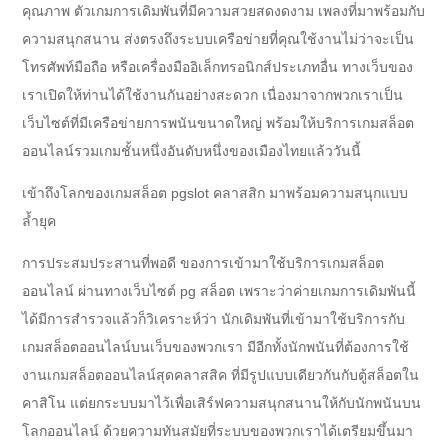
คุณภาพ ตัวเกมการเดิมพันที่มีความสวยสดงดงาม เพลงที่มาพร้อมกับ
ความสนุกสนาน ส่งตรงถึงระบบเครือข่ายที่คุณใช้งานไม่ว่าจะเป็น
โทรศัพท์มือถือ หรือเครื่องมืออิเล็กทรอนิกส์ประเภทอื่น ทางเว็บของ
เราเปิดให้ท่านได้ใช้งานกันอย่างสะดวก เนื่องมาจากพวกเราเป็น
เว็บไซต์ที่มีเครือข่ายการพนันขนาดใหญ่ พร้อมให้บริการเกมสล็อต
ออนไลน์รวมเกมชั้นหนึ่งอันดับหนึ่งของเมืองไทยแล้ววันนี้
เข้าถึงโลกของเกมสล็อต pgslot คลาสสิก มาพร้อมความสนุกแบบ
ล้ำยุค
การประสมประสานที่พอดี ของการเข้ามาใช้บริการเกมสล็อต
ออนไลน์ ผ่านทางเว็บไซต์ pg สล็อต เพราะว่าค่ายเกมการเดิมพันนี้
ได้มีการสำรวจแล้วก็วิเคราะห์ว่า นักเดิมพันที่เข้ามาใช้บริการกับ
เกมสล็อตออนไลน์บนเว็บของพวกเรา มีอีกทั้งนักพนันที่ต้องการใช้
งานเกมสล็อตออนไลน์สุดคลาสสิค ที่มีรูปแบบเดียวกันกับตู้สล็อตใน
คาสิโน แต่ยกระบบมาไว้เพื่อเสิร์ฟความสนุกสนานให้กับนักพนันบน
โลกออนไลน์ ด้วยความทันสมัยที่ระบบของพวกเราได้เตรียมขึ้นมา