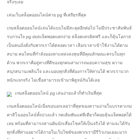
จริงๆเลย
เล่นเว็บสล็อตออนไลน์ค่าย pg ที่เสถียรที่สุด
เกมสล็อตออนไลน์เล่นได้แบบไม่มีสะดุดอีกต่อไป ไม่มีประชาสัมพันธ์
รบกวนใจ pg slotแจ็คพอตแตกง่าย สล็อตเครดิตฟรี และก็ลุ้นโอกาส
เป็นคนมั่งคั่งกับพวกเราได้ตลอดเวลา เลือกเวลาเข้าใช้งานได้ตาม
สบาย คนไหนที่กำลังมองหาแหล่งลงทุนที่มีคุณลักษณะครบในทุก
ด้าน พวกเราคือลู่ทางที่ดีของทุกคนสามารถมอบความสุข ความ
สนุกสนานเพลินใจ และมอบทุกสิ่งที่ต้องการให้ท่านได้ พวกเราบวก
หนักแจกจริง ไม่เชื่อสามารถเข้ามาพิสูจน์กันได้เลย
เกมสล็อตออนไลน์ pg เล่นง่ายแล้วก็ทำเงินที่สุด
เกมสล็อตออนไลน์เนี่ยขอบอกเลยว่าที่สุดของความง่ายในบรรดาเกม
คาสิโนออนไลน์ทั้งปวงแล้ว กดเดิมพันแค่ทีเดียวก็คอยลุ้นแจ็คพอตได้
เลย พร้อมที่สามารถสานฝันนักเสี่ยงโชคให้เป็นจริงได้ ท่านจะได้รับ
ทุกสิ่งที่ท่านอยากได้ภายในเว็บไซต์ของพวกเรามีรีวิวเกมเยอะมาก