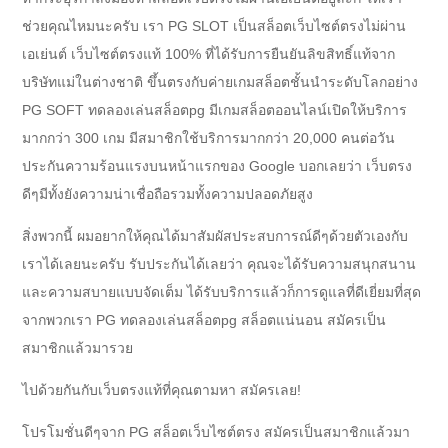
ช่วยคุณไหมนะครับ เรา PG SLOT เป็นสล็อตเว็บไซต์ตรงไม่ผ่าน
เอเย่นต์ เว็บไซต์ตรงแท้ 100% ที่ได้รับการยืนยันลิขสิทธิ์แท้จาก
บริษัทแม่ในต่างชาติ ขึ้นตรงกับค่ายเกมสล็อตชั้นนำระดับโลกอย่าง
PG SOFT ทดลองเล่นสล็อตpg มีเกมสล็อตออนไลน์เปิดให้บริการ
มากกว่า 300 เกม มีสมาชิกใช้บริการมากกว่า 20,000 คนต่อวัน
ประกันความร้อนแรงบนหน้าแรกของ Google บอกเลยว่า เว็บตรง
ดีๆมีทั้งยังความน่าเชื่อถือรวมทั้งความปลอดภัยสูง
สิ่งพวกนี้ ผมอยากให้คุณได้มาสัมผัสประสบการณ์ดีๆด้วยตัวเองกับ
เราได้เลยนะครับ รับประกันได้เลยว่า คุณจะได้รับความสนุกสนาน
และความสบายแบบจัดเต็ม ได้รับบริการแล้วก็การดูแลที่ดีเยี่ยมที่สุด
จากพวกเรา PG ทดลองเล่นสล็อตpg สล็อตแน่นอน สมัครเป็น
สมาชิกแล้วมารวย
ไปด้วยกันกับเว็บตรงแท้ที่คุณตามหา สมัครเลย!
โปรโมชั่นดีๆจาก PG สล็อตเว็บไซต์ตรง สมัครเป็นสมาชิกแล้วมา