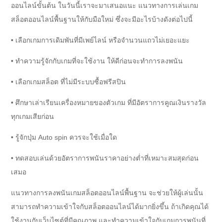
ออนไลน์ขั้นต้น ในวันนี้เราจะมาเสนอแนะ แนวทางการเล่นเกม
สล็อตออนไลน์พื้นฐานให้กับมือใหม่ ซึ่งจะมีอะไรบ้างดังต่อไปนี้
• เลือกเกมการเดิมพันที่มีเพย์ไลน์ หรือจำนวนแถวไม่เยอะแยะ
• ทำความรู้จักกับเกมที่จะใช้งาน ให้ดีก่อนจะทำการลงพนัน
• เลือกเกมสล็อต ที่ไม่มีระบบซื้อฟรีสปิน
• ศึกษาเล่าเรียนเครื่องหมายของตัวเกม ที่มีอัตราการคูณเงินรางวัล
ทุกเกมเสียก่อน
• รู้จักปุ่ม Auto spin ควรจะใช้เมื่อใด
• ทดสอบเล่นด้วยอัตราการพนันราคาอย่างต่ำที่เหมาะสมสุดก่อน
เสมอ
แนวทางการลงพนันเกมสล็อตออนไลน์พื้นฐาน จะช่วยให้ผู้เล่นนั้น
สามารถทำความเข้าใจกับสล็อตออนไลน์ได้มากยิ่งขึ้น ถ้าเกิดคุณได้
ใช้งานกับเว็บไซต์ที่มีคุณภาพ และทำความเข้าใจกับเกมการพนันที่