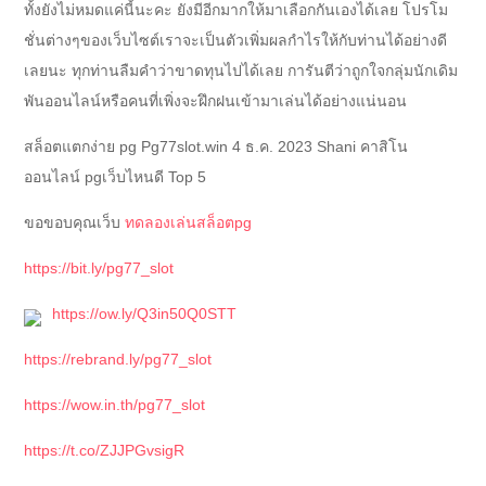
ทั้งยังไม่หมดแค่นี้นะคะ ยังมีอีกมากให้มาเลือกกันเองได้เลย โปรโม
ชั่นต่างๆของเว็บไซต์เราจะเป็นตัวเพิ่มผลกำไรให้กับท่านได้อย่างดี
เลยนะ ทุกท่านลืมคำว่าขาดทุนไปได้เลย การันตีว่าถูกใจกลุ่มนักเดิม
พันออนไลน์หรือคนที่เพิ่งจะฝึกฝนเข้ามาเล่นได้อย่างแน่นอน
สล็อตแตกง่าย pg Pg77slot.win 4 ธ.ค. 2023 Shani คาสิโน
ออนไลน์ pgเว็บไหนดี Top 5
ขอขอบคุณเว็บ
ทดลองเล่นสล็อตpg
https://bit.ly/pg77_slot
https://ow.ly/Q3in50Q0STT
https://rebrand.ly/pg77_slot
https://wow.in.th/pg77_slot
https://t.co/ZJJPGvsigR