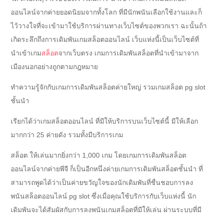
ออนไลน์จากค่ายยอดนิยมจากทั้งโลก ที่มีนักพนันเลือกใช้งานและก็
ไว้วางใจที่จะเข้ามาใช้บริการผ่านทางเว็บไซต์ของพวกเรา ฉะนั้นถ้า
เกิดระลึกถึงการเดิมพันเกมสล็อตออนไลน์ เว็บแห่งนี้เป็นเว็บไซต์ที่
นำเข้าเกม
สล็อต
จากเว็บตรง เกมการเดิมพันสล็อตที่นำเข้ามาจาก
เมืองนอกอย่างถูกตามกฎหมาย
ทำความรู้จักกับเกมการเดิมพันสล็อตค่ายใหญ่ รวมเกมสล็อต pg slot
ชั้นนำ
เรียกได้ว่าเกมสล็อตออนไลน์ ที่มีให้บริการบนเว็บไซต์นี้ มีให้เลือก
มากกว่า 25 ค่ายดัง รวมทั้งมีบริการเกม
สล็อต ให้เล่นมากยิ่งกว่า 1,000 เกม โดยเกมการเดิมพันสล็อต
ออนไลน์จากค่ายพีจี ก็เป็นอีกหนึ่งค่ายเกมการเดิมพันสล็อตชั้นนำ ที่
สามารถพูดได้ว่าเป็นค่ายขวัญใจของนักเดิมพันที่ชื่นชอบการลง
พนันสล็อตออนไลน์ pg slot ซึ่งเมื่อคุณใช้บริการกับเว็บแห่งนี้ นัก
เดิมพันจะได้สัมผัสกับการลงพนันเกมสล็อตที่มีให้เล่น ผ่านระบบที่มี