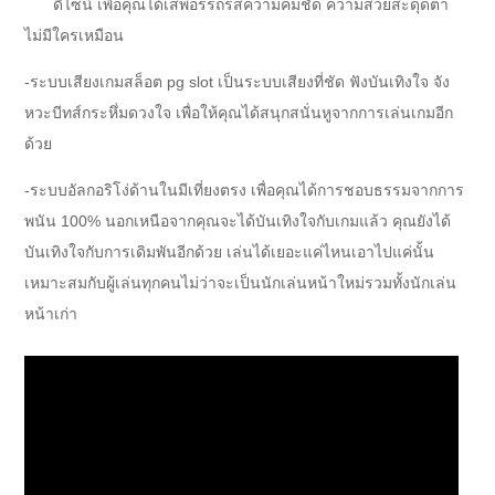
ดีไซน์ เพื่อคุณได้เสพอรรถรสความคมชัด ความสวยสะดุดตา
ไม่มีใครเหมือน
-ระบบเสียงเกมสล็อต pg slot เป็นระบบเสียงที่ชัด ฟังบันเทิงใจ จัง
หวะบีทส์กระหึ่มดวงใจ เพื่อให้คุณได้สนุกสนั่นหูจากการเล่นเกมอีก
ด้วย
-ระบบอัลกอริโง่ด้านในมีเที่ยงตรง เพื่อคุณได้การชอบธรรมจากการ
พนัน 100% นอกเหนือจากคุณจะได้บันเทิงใจกับเกมแล้ว คุณยังได้
บันเทิงใจกับการเดิมพันอีกด้วย เล่นได้เยอะแค่ไหนเอาไปแค่นั้น
เหมาะสมกับผู้เล่นทุกคนไม่ว่าจะเป็นนักเล่นหน้าใหม่รวมทั้งนักเล่น
หน้าเก่า