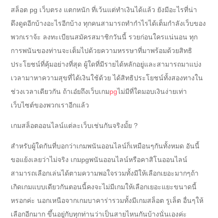
สล็อต pg เว็บตรง แตกหนัก ที่เว้นแต่ทำเงินได้แล้ว ยังมีอะไรที่น่า
ดึงดูดอีกบ้างอะไรอีกบ้าง ทุกคนสามารถทำกำไรได้เต็มกำลังเว็บของ
พวกเราจ้ะ ลงทะเบียนสมัครสมาชิกวันนี้ รวยก่อนใครแน่นอน ทุก
การพนันของท่านจะเต็มไปด้วยความหรรษาที่มาพร้อมด้วยสิทธิ
ประโยชน์ที่คุ้มอย่างที่สุด ผู้ใดที่มีรายได้หลักอยู่และสามารถมาแบ่ง
เวลามาหาความสุขที่ได้เงินใช้ด้วย ได้สิทธิประโยชน์ทั้งสองทางใน
ช่วงเวลาเดียวกัน ถ้าเอ๋ยถึงเว็บเกม
pg
ไม่มีที่ใดมอบเงินง่ายเท่า
เว็บไซต์ของพวกเราอีกแล้ว
เกมสล็อตออนไลน์แต่ละเว็บเช่นกันจริงมั้ย ?
สำหรับผู้ใดกันที่บอกว่าเกมพนันออนไลน์ก็เหมือนๆกันทั้งหมด อันนี้
ขอแย้งเลยว่าไม่จริง เกมpgพนันออนไลน์หรือคาสิโนออนไลน์
สามารถเลือกเล่นได้ตามความพอใจรวมทั้งมีให้เลือกเยอะมากๆถ้า
เกิดเกมแบบเดียวกันตอนนี้คงจะไม่มีเกมให้เลือกเยอะแยะขนาดนี้
หรอกค่ะ นอกเหนือจากเกมบาคาร่ารวมทั้งมีเกมสล็อต รูเล็ต อื่นๆให้
เลือกอีกมาก ขึ้นอยู่กับทุกท่านว่าเป็นสายไหนกันบ้างนั่นเองค่ะ