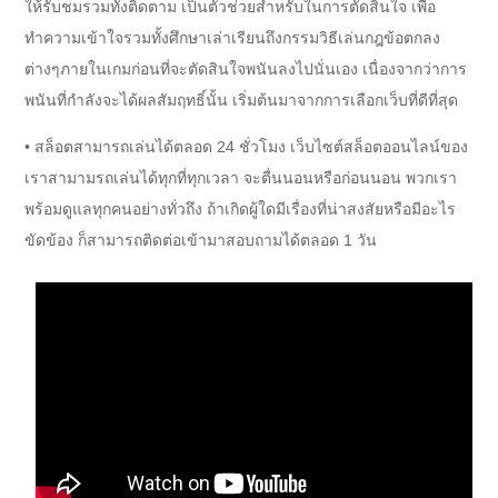
ให้รับชมรวมทั้งติดตาม เป็นตัวช่วยสำหรับในการตัดสินใจ เพื่อ
ทำความเข้าใจรวมทั้งศึกษาเล่าเรียนถึงกรรมวิธีเล่นกฎข้อตกลง
ต่างๆภายในเกมก่อนที่จะตัดสินใจพนันลงไปนั่นเอง เนื่องจากว่าการ
พนันที่กำลังจะได้ผลสัมฤทธิ์นั้น เริ่มต้นมาจากการเลือกเว็บที่ดีที่สุด
• สล็อตสามารถเล่นได้ตลอด 24 ชั่วโมง เว็บไซต์สล็อตออนไลน์ของ
เราสามามรถเล่นได้ทุกที่ทุกเวลา จะตื่นนอนหรือก่อนนอน พวกเรา
พร้อมดูแลทุกคนอย่างทั่วถึง ถ้าเกิดผู้ใดมีเรื่องที่น่าสงสัยหรือมีอะไร
ขัดข้อง ก็สามารถติดต่อเข้ามาสอบถามได้ตลอด 1 วัน