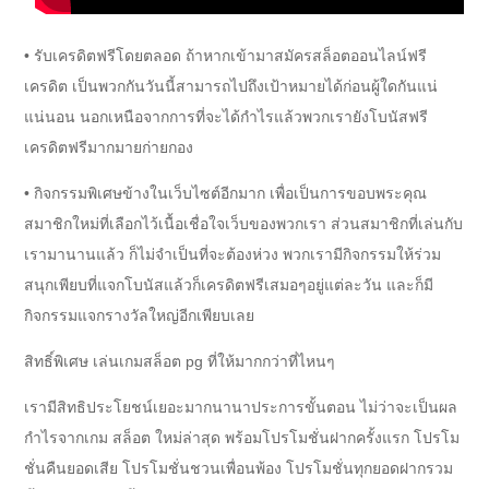
• รับเครดิตฟรีโดยตลอด ถ้าหากเข้ามาสมัครสล็อตออนไลน์ฟรี
เครดิต เป็นพวกกันวันนี้สามารถไปถึงเป้าหมายได้ก่อนผู้ใดกันแน่
แน่นอน นอกเหนือจากการที่จะได้กำไรแล้วพวกเรายังโบนัสฟรี
เครดิตฟรีมากมายก่ายกอง
• กิจกรรมพิเศษข้างในเว็บไซต์อีกมาก เพื่อเป็นการขอบพระคุณ
สมาชิกใหม่ที่เลือกไว้เนื้อเชื่อใจเว็บของพวกเรา ส่วนสมาชิกที่เล่นกับ
เรามานานแล้ว ก็ไม่จำเป็นที่จะต้องห่วง พวกเรามีกิจกรรมให้ร่วม
สนุกเพียบที่แจกโบนัสแล้วก็เครดิตฟรีเสมอๆอยู่แต่ละวัน และก็มี
กิจกรรมแจกรางวัลใหญ่อีกเพียบเลย
สิทธิ์พิเศษ เล่นเกมสล็อต pg ที่ให้มากกว่าที่ไหนๆ
เรามีสิทธิประโยชน์เยอะมากนานาประการขั้นตอน ไม่ว่าจะเป็นผล
กำไรจากเกม สล็อต ใหม่ล่าสุด พร้อมโปรโมชั่นฝากครั้งแรก โปรโม
ชั่นคืนยอดเสีย โปรโมชั่นชวนเพื่อนพ้อง โปรโมชั่นทุกยอดฝากรวม