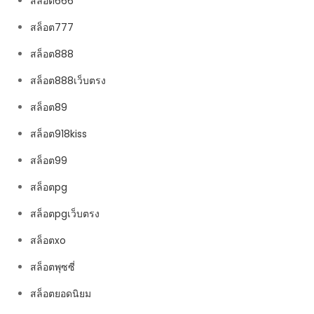
สล็อต666
สล็อต777
สล็อต888
สล็อต888เว็บตรง
สล็อต89
สล็อต918kiss
สล็อต99
สล็อตpg
สล็อตpgเว็บตรง
สล็อตxo
สล็อตพุซซี่
สล็อตยอดนิยม