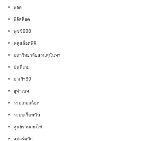
พอต
พีจีสล็อต
พุซซี่888
ฟลูสล็อตพีจี
มหาวิทยาลัยสวนสุนันทา
มันนี่เกม
มาเก๊า69
ยูฟ่าเบท
รวมเกมสล็อต
ระบบเว็บพนัน
ศูนย์รวมเกมไพ่
สปอร์ตบุ๊ก