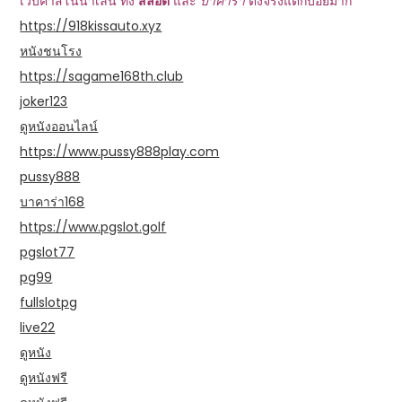
เว็บคาสิโนน่าเล่น ทั้ง
สล็อต
และ
บาคาร่า
ตึงจริงแตกบ่อยมาก
https://918kissauto.xyz
หนังชนโรง
https://sagame168th.club
joker123
ดูหนังออนไลน์
https://www.pussy888play.com
pussy888
บาคาร่า168
https://www.pgslot.golf
pgslot77
pg99
fullslotpg
live22
ดูหนัง
ดูหนังฟรี