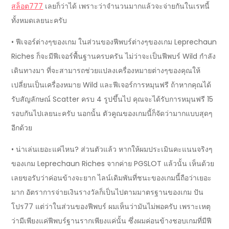
สล็อต777
เลยก็ว่าได้ เพราะว่าจำนวนมากแล้วจะจ่ายกันในเรทนี้
ทั้งหมดเลยนะครับ
• ฟีเจอร์ต่างๆของเกม ในส่วนของฟีพบร์ต่างๆของเกม Leprechaun
Riches ก็จะมีฟีเจอร์พื้นฐานครบครัน ไม่ว่าจะเป็นฟีพบร์ Wild กำลัง
เดินทางมา ที่จะสามารถช่วยแปลงเครื่องหมายต่างๆของคุณให้
เปลี่ยนเป็นเครื่องหมาย Wild และฟีเจอร์การหมุนฟรี ถ้าหากคุณได้
รับสัญลักษณ์ Scatter ครบ 4 รูปขึ้นไป คุณจะได้รับการหมุนฟรี 15
รอบกันไปเลยนะครับ นอกนั้น ตัวคูณของเกมนี้ก็จัดว่ามากแบบสุดๆ
อีกด้วย
• น่าเล่นเยอะแค่ไหน? ส่วนตัวแล้ว หากให้ผมประเมินคะแนนจริงๆ
ของเกม Leprechaun Riches จากค่าย PGSLOT แล้วนั้น เห็นด้วย
เลยขอรับว่าค่อนข้างจะยาก ไลน์เดิมพันที่ชนะของเกมนี้ถือว่าเยอะ
มาก อัตราการจ่ายเงินรางวัลก็เป็นไปตามมาตรฐานของเกม ปัน
โปร77 แต่ว่าในส่วนของฟีพบร์ ผมเห็นว่ามันไม่พอครับ เพราะเหตุ
ว่ามีเพียงแค่ฟีพบร์ฐานรากเพียงแค่นั้น ซึ่งผมค่อนข้างชอบเกมที่มีฟี