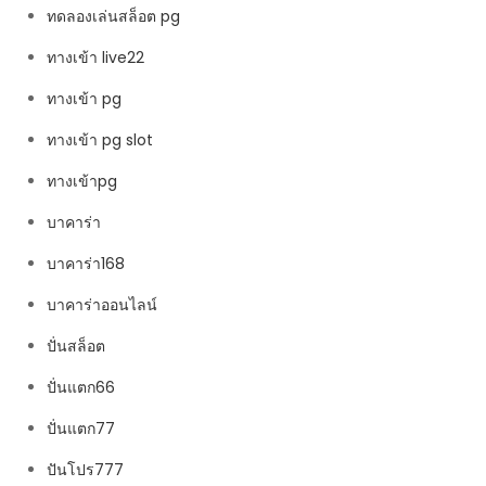
ทดลองเล่นสล็อต pg
ทางเข้า live22
ทางเข้า pg
ทางเข้า pg slot
ทางเข้าpg
บาคาร่า
บาคาร่า168
บาคาร่าออนไลน์
ปั่นสล็อต
ปั่นแตก66
ปั่นแตก77
ปันโปร777