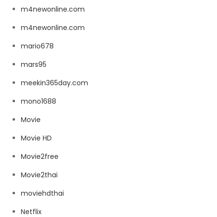
m4newonline.com
m4newonline.com
mario678
mars95
meekin365day.com
mono1688
Movie
Movie HD
Movie2free
Movie2thai
moviehdthai
Netflix