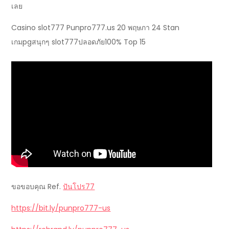
เลย
Casino slot777 Punpro777.us 20 พฤษภา 24 Stan
เกมpgสนุกๆ slot777ปลอดภัย100% Top 15
ขอขอบคุณ Ref.
ปันโปร77
https://bit.ly/punpro777-us