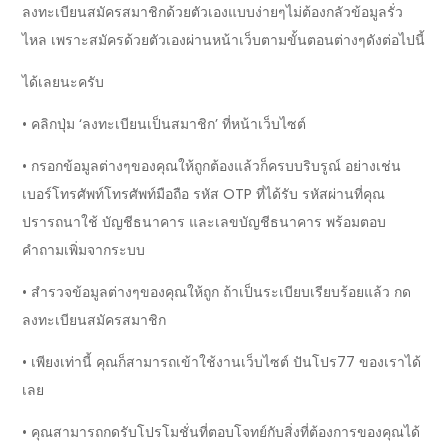
ลงทะเบียนสมัครสมาชิกด้วยตัวเองแบบง่ายๆไม่ต้องกลัวข้อมูลรั่ว
ไหล เพราะสมัครด้วยตัวเองผ่านหน้าเว็บตามขั้นตอนต่างๆดังต่อไปนี้
ได้เลยนะครับ
• คลิกปุ่ม ‘ลงทะเบียนเป็นสมาชิก’ ที่หน้าเว็บไซต์
• กรอกข้อมูลต่างๆของคุณให้ถูกต้องแล้วก็ครบบริบรูณ์ อย่างเช่น
เบอร์โทรศัพท์โทรศัพท์มือถือ รหัส OTP ที่ได้รับ รหัสผ่านที่คุณ
ปรารถนาใช้ บัญชีธนาคาร และเลขบัญชีธนาคาร พร้อมตอบ
คำถามเพิ่มจากระบบ
• สำรวจข้อมูลต่างๆของคุณให้ถูก ถ้าเป็นระเบียบเรียบร้อยแล้ว กด
ลงทะเบียนสมัครสมาชิก
• เพียงเท่านี้ คุณก็สามารถเข้าใช้งานเว็บไซต์ ปันโปร77 ของเราได้
เลย
• คุณสามารถกดรับโปรโมชั่นที่ตอบโจทย์กับสิ่งที่ต้องการของคุณได้