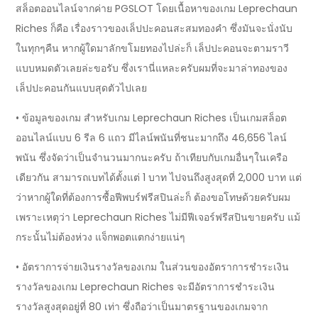
สล็อตออนไลน์จากค่าย PGSLOT โดยเนื้อหาของเกม Leprechaun
Riches ก็คือ เรื่องราวของเล็ปปะคอนสะสมทองคำ ซึ่งมันจะนั่งนับ
ในทุกๆคืน หากผู้ใดมาลักขโมยทองไปล่ะก็ เล็ปปะคอนจะตามราวี
แบบหมดตัวเลยล่ะขอรับ ซึ่งเรานี่แหละครับผมที่จะมาล่าทองของ
เล็ปปะคอนกันแบบสุดตัวไปเลย
• ข้อมูลของเกม สำหรับเกม Leprechaun Riches เป็นเกมสล็อต
ออนไลน์แบบ 6 รีล 6 แถว มีไลน์พนันที่ชนะมากถึง 46,656 ไลน์
พนัน ซึ่งจัดว่าเป็นจำนวนมากนะครับ ถ้าเทียบกับเกมอื่นๆในเครือ
เดียวกัน สามารถเบทได้ตั้งแต่ 1 บาท ไปจนถึงสูงสุดที่ 2,000 บาท แต่
ว่าหากผู้ใดที่ต้องการซื้อฟีพบร์ฟรีสปินล่ะก็ ต้องขอโทษด้วยครับผม
เพราะเหตุว่า Leprechaun Riches ไม่มีฟีเจอร์ฟรีสปินขายครับ แม้
กระนั้นไม่ต้องห่วง แจ็กพอตแตกง่ายแน่ๆ
• อัตราการจ่ายเงินรางวัลของเกม ในส่วนของอัตราการชำระเงิน
รางวัลของเกม Leprechaun Riches จะมีอัตราการชำระเงิน
รางวัลสูงสุดอยู่ที่ 80 เท่า ซึ่งถือว่าเป็นมาตรฐานของเกมจาก