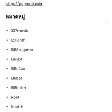
https://gogoslot.asia
หมวดหมู่
037movie
123lionth
1688sagame
168slot
168สล็อต
188bet
188betth
1xbet
1xbetth