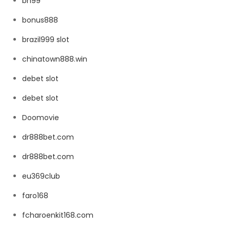
bh99
bonus888
brazil999 slot
chinatown888.win
debet slot
debet slot
Doomovie
dr888bet.com
dr888bet.com
eu369club
faro168
fcharoenkit168.com