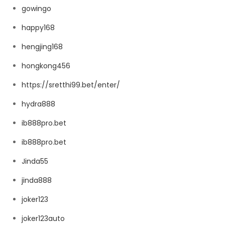
gowingo
happy168
hengjing168
hongkong456
https://sretthi99.bet/enter/
hydra888
ib888pro.bet
ib888pro.bet
Jinda55
jinda888
joker123
joker123auto