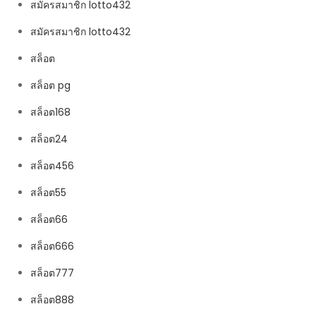
สมัครสมาชิก lotto432
สมัครสมาชิก lotto432
สล็อต
สล็อต pg
สล็อต168
สล็อต24
สล็อต456
สล็อต55
สล็อต66
สล็อต666
สล็อต777
สล็อต888