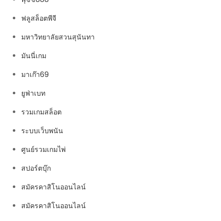
ฟลูสล็อตพีจี
มหาวิทยาลัยสวนสุนันทา
มันนี่เกม
มาเก๊า69
ยูฟ่าเบท
รวมเกมสล็อต
ระบบเว็บพนัน
ศูนย์รวมเกมไพ่
สปอร์ตบุ๊ก
สมัครคาสิโนออนไลน์
สมัครคาสิโนออนไลน์