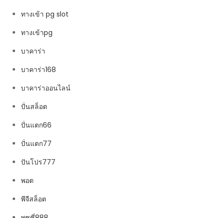
ทางเข้า pg slot
ทางเข้าpg
บาคาร่า
บาคาร่า168
บาคาร่าออนไลน์
ปั่นสล็อต
ปั่นแตก66
ปั่นแตก77
ปันโปร777
พอต
พีจีสล็อต
พุซซี่888