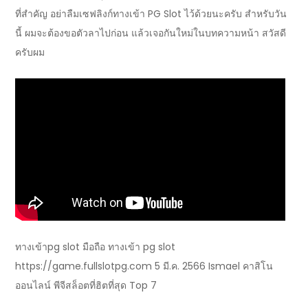
ที่สำคัญ อย่าลืมเซฟลิงก์ทางเข้า PG Slot ไว้ด้วยนะครับ สำหรับวัน
นี้ ผมจะต้องขอตัวลาไปก่อน แล้วเจอกันใหม่ในบทความหน้า สวัสดี
ครับผม
ทางเข้าpg slot มือถือ ทางเข้า pg slot
https://game.fullslotpg.com 5 มี.ค. 2566 Ismael คาสิโน
ออนไลน์ พีจีสล็อตที่ฮิตที่สุด Top 7