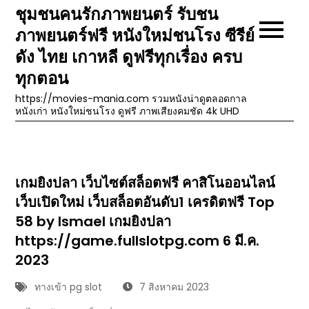
Skip
ชุมชนคนรักภาพยนตร์ รับชน
to
ภาพยนตร์ฟรี หนังใหม่ชนโรง ซีรีย์
content
ดัง ไทย เกาหลี ดูฟรีทุกเรื่อง ครบ
ทุกตอน
https://movies-mania.com รวมหนังน่าดูตลอดกาล
หนังเก่า หนังใหม่ชนโรง ดูฟรี ภาพเสียงคมชัด 4k UHD
เกมยิงปลา เว็บไซต์สล็อตฟรี คาสิโนออนไลน์
เว็บเปิดใหม่ เว็บสล็อตอันดับ1 เครดิตฟรี Top
58 by Ismael เกมยิงปลา
https://game.fullslotpg.com 6 มี.ค.
2023
ทางเข้า pg slot
7 สิงหาคม 2023