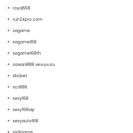
royal558
run24pro.com
sagame
sagame168
sagame168th
sawan888 ทดลองเล่น
sbobet
scr888
sexy168
sexy168vip
sexyauto168
six9game