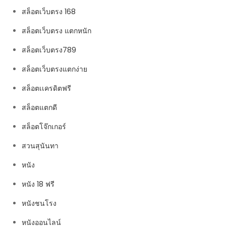
สล็อตเว็บตรง 168
สล็อตเว็บตรง แตกหนัก
สล็อตเว็บตรง789
สล็อตเว็บตรงแตกง่าย
สล็อตเเครดิตฟรี
สล็อตแตกดี
สล็อตโจ๊กเกอร์
สวนสุนันทา
หนัง
หนัง 18 ฟรี
หนังชนโรง
หนังออนไลน์