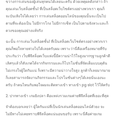
ขวางการเล่นของผู้เล่นทุกคนได้เลยนะครับ ด้วยเหตุผลดังกล่าว ถ้า
คุณเล่นเว็บสล็อตชั้น1 ที่เป็นสล็อตเว็บไซต์ตรงอย่างพวกเรา คุณก็
จะบันเทิงใจได้เลยว่า การเล่นสล็อตออนไลน์ของคุณนั้นจะเป็นไป
ตามที่จะต้องเป็น ไม่มีการโกง ไม่มีการเซ็ท เป็นไปตามจังหวะและก็
ดวงของคุณอย่างแท้จริง
ฉะนั้น การเล่นเว็บสล็อตชั้น1 ที่เป็นสล็อตเว็บไซต์ตรงอย่างพวกเรา
คุณก็พอใจหายห่วงไปได้เลยครับผม เพราะว่านี่คือเครื่องหมายที่รับ
ประกันว่า เว็บพีจีสล็อตเว็บแห่งนี้มีความน่าไว้ใจสูงมากๆฐานลูกค้าดี
เลิศๆแล้วก็สังเกตได้จากกิจกรรมและก็โปรโมชั่นที่จัดเต็มแบบดุดัน
ไม่เกรงใจผู้ใดกันแน่ ก็เพราะมีความน่าวางใจสูง ลูกค้าก็เลยมากมาย
ก็เลยสามารถจัดงานกิจกรรมและโปรโมชั่นต่างๆได้เลยนั่นเองนะ
ครับ ถ้าคนไหนกันพอใจผมจะติดทางเข้า ทางเข้า pg slot ไว้ให้ครับ
2. ปากทางเข้า เกมยิงปลา คือแหล่งรวมเกมค่ายพีจีสล็อตที่เยอะที่สุด
จำต้องบอกเลยว่า ผู้ใดกันแน่ที่เป็นนักเล่นสล็อตออนไลน์ตัวยง จะ
ไม่มีทางไม่เคยทราบพีจีสล็อตแน่นอนขอรับ เพราะนี่คือค่ายเกม