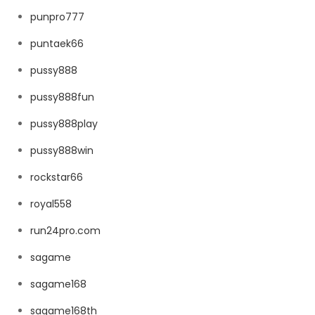
punpro777
puntaek66
pussy888
pussy888fun
pussy888play
pussy888win
rockstar66
royal558
run24pro.com
sagame
sagame168
sagame168th