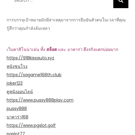
for:
การบรรลุเป้าหมายมักมีสาเหตุมาจากการยืนยันตัวตนในเวลาที่คุณ
รู้สึกว่าคุณกำลังล้มเหลว
เว็บคาสิโนน่าเล่น ทั้ง
สล็อต
และ
บาคาร่า
ตึงจริงแตกบ่อยมาก
https://918kissauto.xyz
หนังชนโรง
https://sagame168th.club
joker123
ดูหนังออนไลน์
https://www.pussy888play.com
pussy888
บาคาร่า168
https://www.pgslot.golf
pgslot77