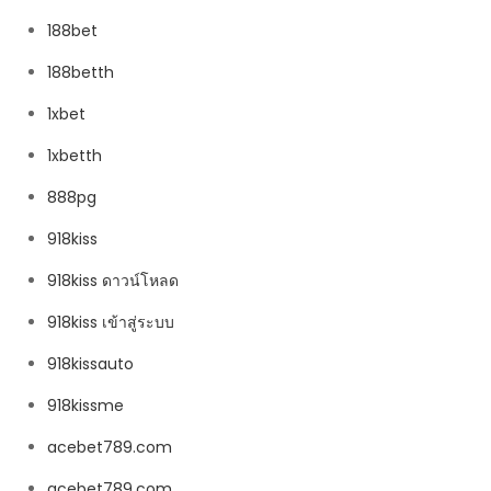
188bet
188betth
1xbet
1xbetth
888pg
918kiss
918kiss ดาวน์โหลด
918kiss เข้าสู่ระบบ
918kissauto
918kissme
acebet789.com
acebet789.com