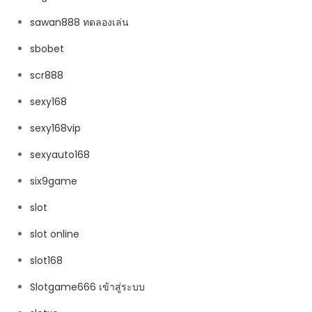
sawan888 ทดลองเล่น
sbobet
scr888
sexy168
sexy168vip
sexyauto168
six9game
slot
slot online
slot168
Slotgame666 เข้าสู่ระบบ