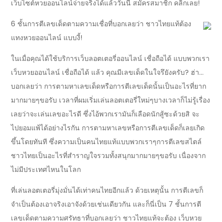
เว็บไซต์หวยออนไลน์จ่ายจริงได้แล้ววันนี้ สมัครสมาชิก คลิกเลย!
6 ชั้นการตีเลขเด็ดตามความเชื่อที่บอกเลยว่า ชาวไทยแท้ต้อง
แทงหวยออนไลน์ แบบงี้!
ในเมื่อคุณได้ใช้บริการเว็บลอตเตอรี่ออนไลน์ เชื่อถือได้ แบบพวกเรา
เว็บหวยออนไลน์ เชื่อถือได้ แล้ว คุณมีเลขเด็ดในใจรึยังครับ? ฮ่า…
บอกเลยว่า การตามหาเลขเด็ดหรือการตีเลขเด็ดนั้นเป็นอะไรที่ยาก
มากมายๆขอรับ เวลาที่ผมเริ่มเล่นลอตเตอรี่ใหม่ๆบางเวลาก็ไม่รู้เรื่อง
เลยว่าจะเล่นเลขอะไรดี ซึ่งไอ้พวกเรามันก็เลือดนักสู้ซะด้วยสิ จะ
ไปยอมแพ้ได้อย่างไรกัน การตามหาเลขหรือการตีเลขเด็ดก็เลยเกิด
ขึ้นโดยทันที ซึ่งความเป็นคนไทยแท้แบบพวกเราๆการตีเลขสไตล์
ชาวไทยเป็นอะไรที่สำราญใจรวมทั้งสนุกมากมายๆขอรับ เนื่องจาก
ไม่มีประเทศไหนในโลก
ที่เล่นลอตเตอรี่มุ่งมั่นได้เท่าคนไทยอีกแล้ว ด้วยเหตุนั้น การตีเลขก็
จำเป็นต้องเอาจริงเอาจังด้วยเช่นเดียวกัน และก็นี่เป็น 7 ชั้นการตี
เลขเด็ดตามความศรัทธาที่บอกเลยว่า ชาวไทยแท้จะต้อง เว็บหวย