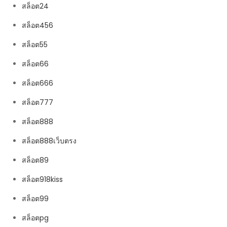
สล็อต24
สล็อต456
สล็อต55
สล็อต66
สล็อต666
สล็อต777
สล็อต888
สล็อต888เว็บตรง
สล็อต89
สล็อต918kiss
สล็อต99
สล็อตpg