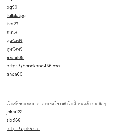
pg99
fullslotpg
live22
ดูหนัง
ดูหนังฟรี
ดูหนังฟรี
สล็อต168
https://hongkong456.me
สล็อต66
เว็บสล็อตและบาคาร่าของโครตดีเว็บนี้เล่นแล้วรวยจัดๆ
joker123
slot168
https://jin55.net