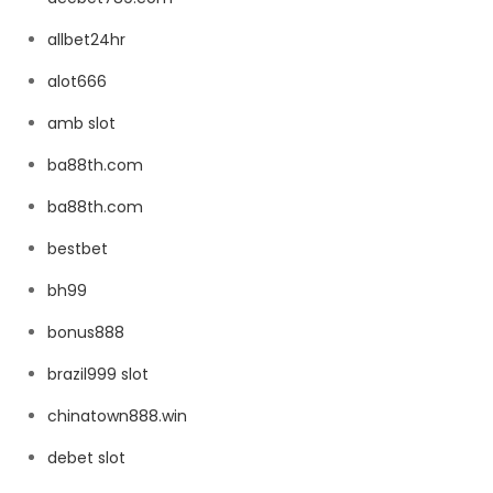
allbet24hr
alot666
amb slot
ba88th.com
ba88th.com
bestbet
bh99
bonus888
brazil999 slot
chinatown888.win
debet slot