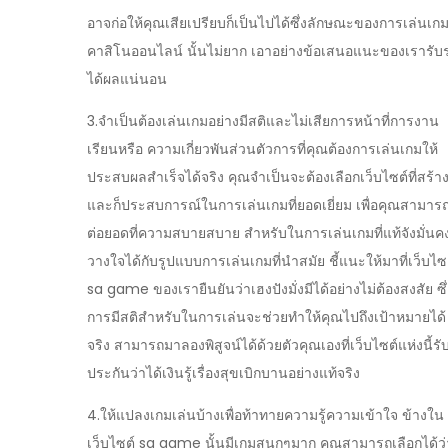
อาจก่อให้คุณเสียเปรียบก็เป็นไปได้ซึ่งลักษณะของการเล่นเก
คาสิโนออนไลน์ นั้นไม่ยาก เอาอย่างข้อเสนอแนะของเรารับ
ได้ผลแน่นอน
3.จำเป็นต้องเล่นเกมอย่างมีสติและไม่เสียการหน้าที่การงาน
เรียนหรือ ความเกี่ยวพันส่วนตัวการที่คุณต้องการเล่นเกมให้
ประสบผลสำเร็จได้จริง คุณจำเป็นจะต้องเลือกเว็บไซต์ที่สร้าง
และก็ประสบการณ์ในการเล่นเกมที่ยอดเยี่ยม เพื่อคุณสามาร
ต่อยอดที่ความสบายสบาย สำหรับในการเล่นเกมที่แท้จังมั่นคง
วางใจได้กับรูปแบบการเล่นเกมที่นำสมัย ชี้แนะให้มาที่เว็บไซ
sa game ของเรายืนยันว่าเฮงปังมั่งมีได้อย่างไม่ต้องสงสัย ซึ่
การมีสติสำหรับในการเล่นจะช่วยทำให้คุณไปถึงเป้าหมายได้
จริง สามารถมาลองพิสูจน์ได้ด้วยตัวคุณเองที่เว็บไซต์แห่งนี้รั
ประกันว่าได้เงินรู้เรื่องสุขเบิกบานอย่างแท้จริง
4.ให้แปลงเกมเล่นบ้างเพื่อท้าทายความรู้ความเข้าใจ ข้างใน
เว็บไซต์ sa game นั้นมีเกมสนุกๆมาก คุณสามารถเลือกได้ว่