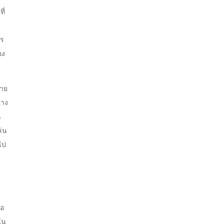
ี่
าร
อง
บาย
่าง
น
ล่น
ไป
่อ
่น