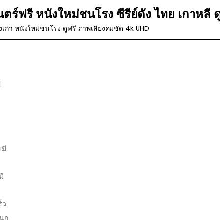
ฟรี หนังใหม่ชนโรง ซีรีย์ดัง ไทย เกาหลี ดู
่า หนังใหม่ชนโรง ดูฟรี ภาพเสียงคมชัด 4k UHD
ม
บมี
มี
ร็ว
นุก