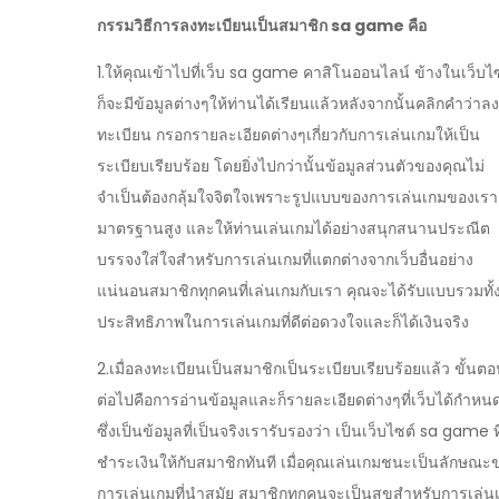
กรรมวิธีการลงทะเบียนเป็นสมาชิก sa game คือ
1.ให้คุณเข้าไปที่เว็บ sa game คาสิโนออนไลน์ ข้างในเว็บไ
ก็จะมีข้อมูลต่างๆให้ท่านได้เรียนแล้วหลังจากนั้นคลิกคำว่าลง
ทะเบียน กรอกรายละเอียดต่างๆเกี่ยวกับการเล่นเกมให้เป็น
ระเบียบเรียบร้อย โดยยิ่งไปกว่านั้นข้อมูลส่วนตัวของคุณไม่
จำเป็นต้องกลุ้มใจจิตใจเพราะรูปแบบของการเล่นเกมของเรา
มาตรฐานสูง และให้ท่านเล่นเกมได้อย่างสนุกสนานประณีต
บรรจงใส่ใจสำหรับการเล่นเกมที่แตกต่างจากเว็บอื่นอย่าง
แน่นอนสมาชิกทุกคนที่เล่นเกมกับเรา คุณจะได้รับแบบรวมทั้
ประสิทธิภาพในการเล่นเกมที่ดีต่อดวงใจและก็ได้เงินจริง
2.เมื่อลงทะเบียนเป็นสมาชิกเป็นระเบียบเรียบร้อยแล้ว ขั้นต
ต่อไปคือการอ่านข้อมูลและก็รายละเอียดต่างๆที่เว็บได้กำหนด
ซึ่งเป็นข้อมูลที่เป็นจริงเรารับรองว่า เป็นเว็บไซต์ sa game ที
ชำระเงินให้กับสมาชิกทันที เมื่อคุณเล่นเกมชนะเป็นลักษณะ
การเล่นเกมที่นำสมัย สมาชิกทุกคนจะเป็นสุขสำหรับการเล่น