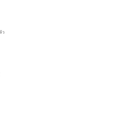
ล้ว
์