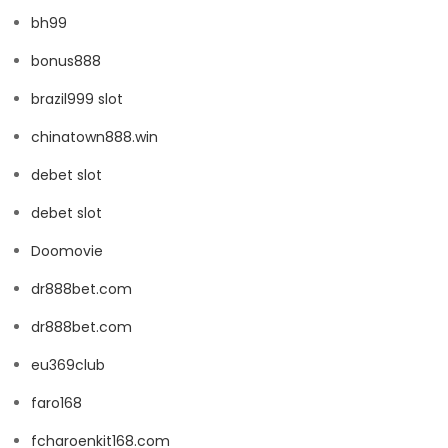
bh99
bonus888
brazil999 slot
chinatown888.win
debet slot
debet slot
Doomovie
dr888bet.com
dr888bet.com
eu369club
faro168
fcharoenkit168.com