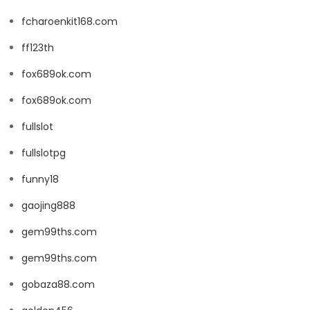
fcharoenkit168.com
ff123th
fox689ok.com
fox689ok.com
fullslot
fullslotpg
funny18
gaojing888
gem99ths.com
gem99ths.com
gobaza88.com