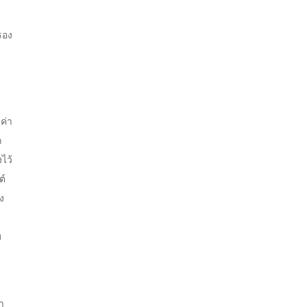
ม
รอง
ค่า
ถ
ไว้
ต์
ง
บ
า