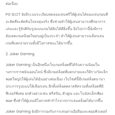
ต่อเนื่อง
PG SLOT ยังมีระบบระเบียบทดลองเล่นฟรีให้ผู้เล่นได้ลองเล่นก่อนที่
จะคิดที่จะตัดสินใจลงทุนจริง ซึ่งช่วยทำให้ผู้เล่นสามารถศึกษาการ
เล่นและรู้จักดีกับรูปแบบเกมได้ดิบได้ดียิ่งขึ้น ยิ่งไปกว่านี้ยังมีการ
อัปเดตเกมสล็อตใหม่ๆอยู่เป็นประจำ ทำให้ผู้เล่นสามารถเลือกเล่น
เกมที่แตกง่ายรวมทั้งมีโอกาสชนะได้มากขึ้น
2. Joker Gaming
Joker Gaming เป็นอีกหนึ่งเว็บเกมสล็อตที่ได้รับความนิยมใน
วงการการพนันออนไลน์ ซึ่งมีเกมสล็อตที่แตกง่ายและก็มีรางวัลแจ็ก
พอตใหญ่ๆให้ผู้เล่นได้ลุ้นอย่างต่อเนื่อง เว็บไซต์นี้มีเกมสล็อตนานา
ประการรูปแบบให้เลือกเล่น อีกทั้งสล็อตคลาสสิครวมทั้งสล็อตที่มี
ฟีเจอร์พิเศษ ยกตัวอย่างเช่น ฟรีสปิน, ตัวคูณ และโบนัสแจ็กเพียง
พอต ซึ่งทำให้ผู้เล่นมีโอกาสทำกำไรจากการเล่นสล็อตได้มากขึ้น
Joker Gaming ยังมีการรองรับการเล่นผ่านมือถือและคอมพิวเตอร์