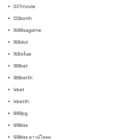
037movie
123lionth
1688sagame
168slot
168สล็อต
188bet
188betth
1xbet
1xbetth
888pg
918kiss
918kiss ดาวน์โหลด