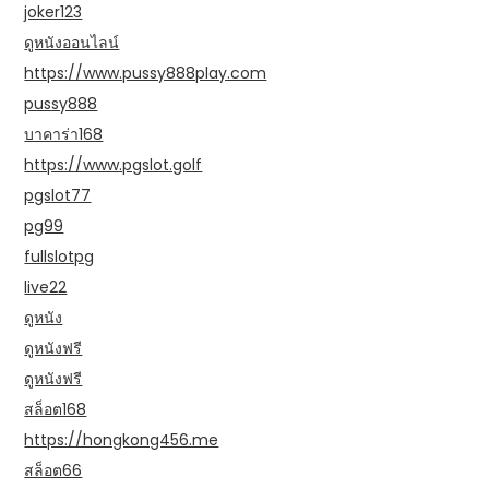
joker123
ดูหนังออนไลน์
https://www.pussy888play.com
pussy888
บาคาร่า168
https://www.pgslot.golf
pgslot77
pg99
fullslotpg
live22
ดูหนัง
ดูหนังฟรี
ดูหนังฟรี
สล็อต168
https://hongkong456.me
สล็อต66