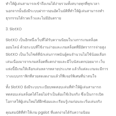
ทำให้ผู้เล่นสามารถเข้าถึงเกมได้ง่ายรวมทั้งสบายทุกที่ทุกเวลา
นอกจากนั้นยังมีระบบฝาก-ถอนอัตโนมัติที่ทำให้ผู้เล่นสามารถทำ
ธุรกรรมได้รวดเร็วและไม่มีอันตราย
3. SlotXO
SlotXO เป็นอีกหนึ่งเว็บที่ได้รับความนิยมในวงการเกมสล็อต
ออนไลน์ ด้วยระบบที่ใช้งานง่ายและเกมสล็อตที่มีอัตราการจ่ายสูง
SlotXO เป็นเว็บไซต์ที่นักเล่นการพนันผู้คนจำนวนไม่ใช้น้อยเลือก
เล่นเนื่องมาจากเกมสล็อตที่แตกง่ายและมีโบนัสแตกบ่อยมาก เว็บ
แห่งนี้มีเกมให้เลือกเล่นหลากหลายประเภท แล้วก็แต่ละเกมจะมีการ
วางแบบกราฟิกที่สวยสดงดงามแล้วก็ฟีเจอร์พิเศษที่น่าสนใจ
ทั้ง SlotXO ยังมีระบบระเบียบทดสอบเล่นที่ทำให้ผู้เล่นสามารถ
ทดสอบเล่นสล็อตได้โดยไม่จำเป็นต้องใช้เงินจริง ซึ่งเป็นการเปิด
โอกาสให้ผู้เล่นใหม่ได้ฝึกซ้อมและเรียนรู้เกมก่อนจะเริ่มเล่นจริง
คุณสมบัติที่ทำให้เกม pgslot ที่แตกง่ายได้รับความนิยม