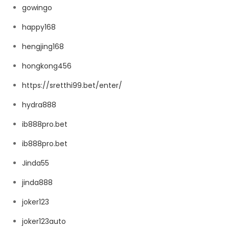
gowingo
happy168
hengjing168
hongkong456
https://sretthi99.bet/enter/
hydra888
ib888pro.bet
ib888pro.bet
Jinda55
jinda888
joker123
joker123auto