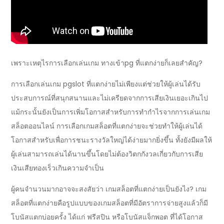
เพราะเหตุไรการเลือกเล่นเกม ทางเข้าpg ที่แตกง่ายก็เลยสำคัญ?
การเลือกเล่นเกม pgslot ที่แตกง่ายไม่เพียงแต่ช่วยให้ผู้เล่นได้รับ
ประสบการณ์ที่สนุกสนานและไม่เครียดจากการเสียเงินเยอะเกินไป
แม้กระนั้นยังเป็นการเพิ่มโอกาสสำหรับการทำกำไรจากการเล่นเกม
สล็อตออนไลน์ การเลือกเกมสล็อตที่แตกง่ายจะช่วยทำให้ผู้เล่นได้
โอกาสสำหรับเพื่อการชนะรางวัลใหญ่ได้ง่ายมากยิ่งขึ้น ทั้งยังมีผลให้
ผู้เล่นสามารถเล่นได้นานขึ้นโดยไม่ต้องวิตกกังวลเกี่ยวกับการเสีย
เงินเสียทองเร็วเกินความจำเป็น
ผู้คนจำนวนมากอาจจะสงสัยว่า เกมสล็อตที่แตกง่ายเป็นยังไง? เกม
สล็อตที่แตกง่ายคือรูปแบบของเกมสล็อตที่มีอัตราการจ่ายสูงแล้วก็มี
โบนัสแตกบ่อยครั้ง ได้แก่ ฟรีสปิน หรือโบนัสแจ็กพอต ที่ได้โอกาส