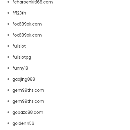
fcharoenkit168.com
ff123th
fox689ok.com
fox689ok.com
fullslot
fullslotpg
funny18
gaojing888
gem99ths.com
gem99ths.com
gobaza88.com
golden456