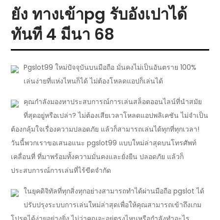
ยัง ทางเข้าpg รับอังเปาได้
ทันที 4 มีนา 68
Pgslot99 ใหม่ปัจจุบันบนมือถือ มั่นคงไม่เป็นอันตราย 100%
เล่นง่ายที่แห่งไหนก็ได้ ไม่ต้องโหลดแอปก็เล่นได้
คุณกำลังมองหาประสบการณ์การเล่นสล็อตออนไลน์ที่นำสมัย
ที่สุดอยู่หรือเปล่า? ไม่ต้องเสียเวลาโหลดแอปพลิเคชัน ไม่จำเป็น
ต้องกลุ้มใจเรื่องความปลอดภัย แล้วก็สามารถเล่นได้ทุกที่ทุกเวลา!
วันนี้พวกเราขอเสนอแนะ pgslot99 แบบใหม่ล่าสุดบนโทรศัพท์
เคลื่อนที่ ที่มาพร้อมทั้งความมั่นคงและยั่งยืน ปลอดภัย แล้วก็
ประสบการณ์การเล่นที่ไร้ขีดจำกัด
ในยุคดิจิทัลที่ทุกสิ่งทุกอย่างสามารถทำได้ผ่านมือถือ pgslot ได้
ปรับปรุงระบบการเล่นใหม่ล่าสุดเพื่อให้คุณสามารถเข้าถึงเกม
โปรดได้ง่ายอย่างยิ่ง ไม่ว่าคุณจะอยู่ตรงไหนหรือกำลังทำอะไร