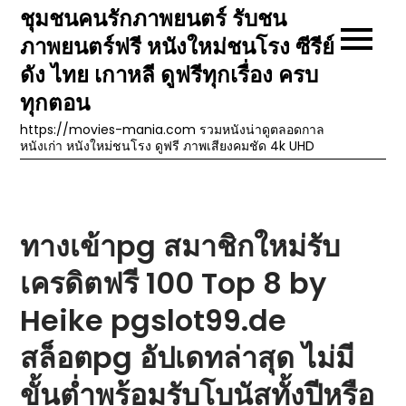
Skip
ชุมชนคนรักภาพยนตร์ รับชน
to
ภาพยนตร์ฟรี หนังใหม่ชนโรง ซีรีย์
content
ดัง ไทย เกาหลี ดูฟรีทุกเรื่อง ครบ
ทุกตอน
https://movies-mania.com รวมหนังน่าดูตลอดกาล
หนังเก่า หนังใหม่ชนโรง ดูฟรี ภาพเสียงคมชัด 4k UHD
ทางเข้าpg สมาชิกใหม่รับ
เครดิตฟรี 100 Top 8 by
Heike pgslot99.de
สล็อตpg อัปเดทล่าสุด ไม่มี
ขั้นต่ำพร้อมรับโบนัสทั้งปีหรือ