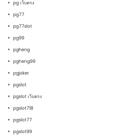
pg เว็บตรง
pg77
pg77slot
pg99
pgheng
pgheng99
pgjoker
pgslot
pgslot เว็บตรง
pgslot718
pgslot77
pgslot99