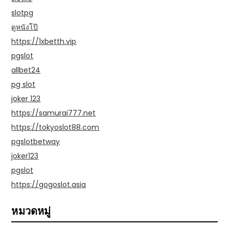
slotpg
ดูหนังโป๊
https://1xbetth.vip
pgslot
allbet24
pg slot
joker 123
https://samurai777.net
https://tokyoslot88.com
pgslotbetway
joker123
pgslot
https://gogoslot.asia
หมวดหมู่