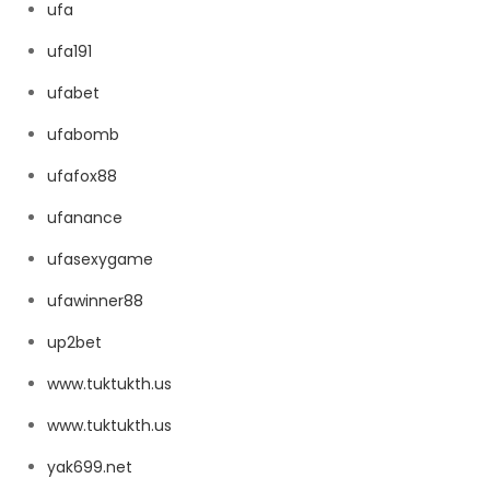
ufa
ufa191
ufabet
ufabomb
ufafox88
ufanance
ufasexygame
ufawinner88
up2bet
www.tuktukth.us
www.tuktukth.us
yak699.net