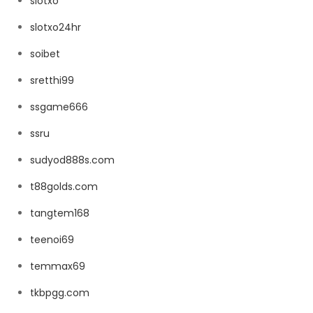
slotxo
slotxo24hr
soibet
sretthi99
ssgame666
ssru
sudyod888s.com
t88golds.com
tangtem168
teenoi69
temmax69
tkbpgg.com