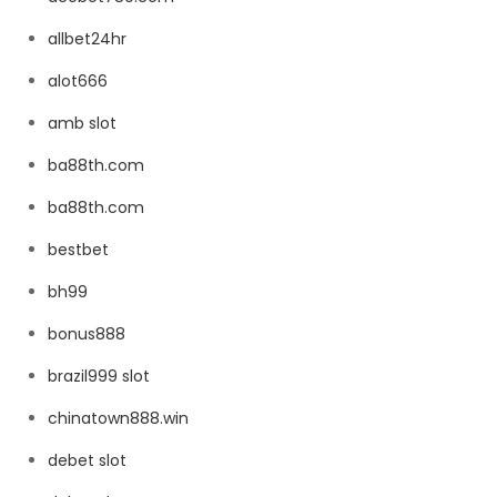
allbet24hr
alot666
amb slot
ba88th.com
ba88th.com
bestbet
bh99
bonus888
brazil999 slot
chinatown888.win
debet slot