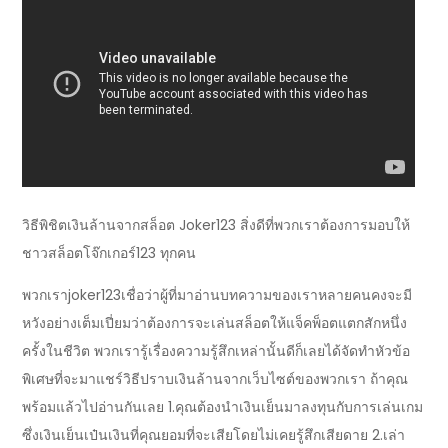
วิธีพิชิตเงินล้านจากสล็อต Joker123 สิ่งดีที่พวกเราต้องการมอบให้
ชาวสล็อตโจ๊กเกอร์123 ทุกคน
พวกเราjoker123เชื่อว่าผู้ที่มาอ่านบทความของเราหลายคนคงจะมี
หวังอย่างเต็มเปี่ยมว่าต้องการจะเล่นสล็อตให้แจ็คพ็อตแตกสักหนึ่ง
ครั้งในชีวิต พวกเรารู้เรื่องความรู้สึกเหล่านั้นดีก็เลยได้จัดทำหัวข้อ
พิเศษที่จะมาแชร์วิธีปราบเงินล้านจากเว็บไซต์ของพวกเรา ถ้าคุณ
พร้อมแล้วไปอ่านกันเลย 1.คุณต้องนำเงินเย็นมาลงทุนกับการเล่นเกม
ซึ่งเงินเย็นเป๋นเงินที่คุณยอมที่จะเสียโดยไม่เคยรู้สึกเสียดาย 2.เล่า