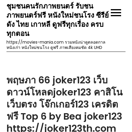
Skip
ชุมชนคนรักภาพยนตร์ รับชน
to
ภาพยนตร์ฟรี หนังใหม่ชนโรง ซีรีย์
content
ดัง ไทย เกาหลี ดูฟรีทุกเรื่อง ครบ
ทุกตอน
https://movies-mania.com รวมหนังน่าดูตลอดกาล
หนังเก่า หนังใหม่ชนโรง ดูฟรี ภาพเสียงคมชัด 4k UHD
พฤษภา 66 joker123 เว็บ
ดาวน์โหลดjoker123 คาสิโน
เว็บตรง โจ๊กเกอร์123 เครดิต
ฟรี Top 6 by Bea joker123
https://joker123th.com