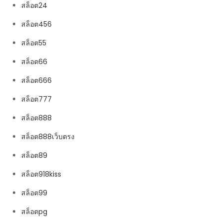
สล็อต24
สล็อต456
สล็อต55
สล็อต66
สล็อต666
สล็อต777
สล็อต888
สล็อต888เว็บตรง
สล็อต89
สล็อต918kiss
สล็อต99
สล็อตpg