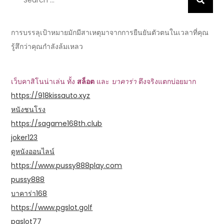
for:
การบรรลุเป้าหมายมักมีสาเหตุมาจากการยืนยันตัวตนในเวลาที่คุณ
รู้สึกว่าคุณกำลังล้มเหลว
เว็บคาสิโนน่าเล่น ทั้ง
สล็อต
และ
บาคาร่า
ตึงจริงแตกบ่อยมาก
https://918kissauto.xyz
หนังชนโรง
https://sagame168th.club
joker123
ดูหนังออนไลน์
https://www.pussy888play.com
pussy888
บาคาร่า168
https://www.pgslot.golf
pgslot77