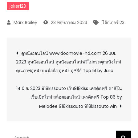
joker123
23 พฤษภาคม 2023
โจ๊กเกอร์123
แนะแนว
ดูหนังออนไลน์ www.doomovie-hd.com 26 JUL
2023 ดูหนังออนไลน์ ดูหนังออนไลน์ฟรีไม่กระตุกหนังใหม่
เรื่อง
คุณภาพดูหนังบนมือถือ ดูหนัง ดูซีรีย์ Top 51 by Julio
14 มิ.ย. 2023 918kissauto เว็บ918kiss เครดิตฟรี คาสิโน
เว็บเปิดใหม่ สล็อตออนไลน์ เครดิตฟรี Top 86 by
Melodee 918kissauto 918kissauto.win
Search