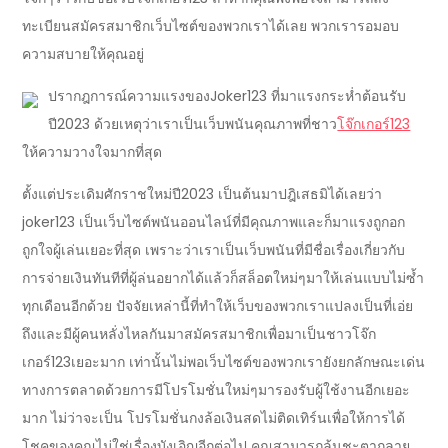
ทะเบียนสมัครสมาชิกเว็บไซต์ของพวกเราได้เลย พวกเรารอมอบ
ความสบายให้คุณอยู่
ปรากฎการณ์ความแรงของJoker123 ที่มาแรงกระห่ำต้อนรับ
ปี2023 ด้วยเหตุว่าเราเป็นเว็บพนันคุณภาพที่ชาว
โจ๊กเกอร์123
ให้ความวางใจมากที่สุด
ตั้งแต่ประเดิมศักราชใหม่ปี2023 เป็นต้นมาปฎิเสธมิได้เลยว่า
joker123 เป็นเว็บไซต์พนันออนไลน์ที่มีคุณภาพและก็มาแรงถูกอก
ถูกใจผู้เล่นเยอะที่สุด เพราะว่าเราเป็นเว็บพนันที่มีชื่อเรื่องเกี่ยวกับ
การจ่ายเงินทันทีที่ผู้ล่นอยากได้แล้วก็สล็อตใหม่ๆมาให้เล่นแบบไม่ซ้ำ
ทุกเดือนอีกด้วย ปัจจัยเหล่านี้ที่ทำให้เว็บของพวกเราแปลงเป็นที่เอ่ย
ถึงและมีผู้คนหลั่งไหลกันมาสมัครสมาชิกเพื่อมาเป็นชาวโจ๊ก
เกอร์123เยอะมาก เท่านั้นไม่พอเว็บไซต์ของพวกเรายังยกลักษณะเด่น
ทางการตลาดด้วยการมีโปรโมชั่นใหม่ๆมารองรับผู้ใช้งานอีกเยอะ
มาก ไม่ว่าจะเป็น โปรโมชั่นกงล้อเงินสดไม่ติดเทิร์นเพื่อให้การได้
โชคของคุณไม่ใช่เรื่องบังเอิญอีกต่อไป คุณสามารถลุ้นชะตากลาย