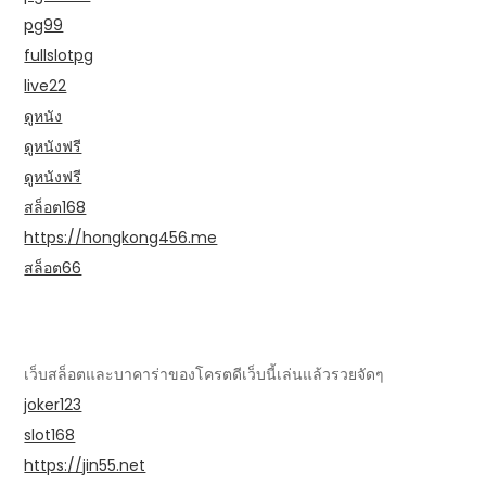
pg99
fullslotpg
live22
ดูหนัง
ดูหนังฟรี
ดูหนังฟรี
สล็อต168
https://hongkong456.me
สล็อต66
เว็บสล็อตและบาคาร่าของโครตดีเว็บนี้เล่นแล้วรวยจัดๆ
joker123
slot168
https://jin55.net