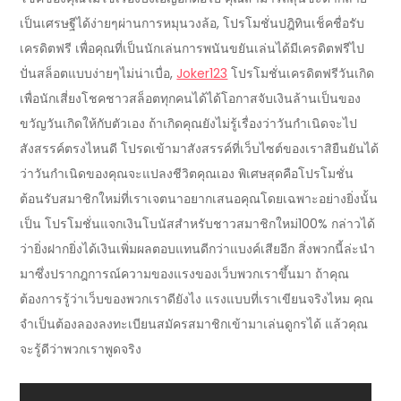
เป็นเศรษฐีได้ง่ายๆผ่านการหมุนวงล้อ, โปรโมชั่นปฎิทินเช็คชื่อรับ
เครดิตฟรี เพื่อคุณที่เป็นนักเล่นการพนันขยันเล่นได้มีเครดิตฟรีไป
ปั่นสล็อตแบบง่ายๆไม่น่าเบื่อ,
Joker123
โปรโมชั่นเครดิตฟรีวันเกิด
เพื่อนักเสี่ยงโชคชาวสล็อตทุกคนได้ได้โอกาสจับเงินล้านเป็นของ
ขวัญวันเกิดให้กับตัวเอง ถ้าเกิดคุณยังไม่รู้เรื่องว่าวันกำเนิดจะไป
สังสรรค์ตรงไหนดี โปรดเข้ามาสังสรรค์ที่เว็บไซต์ของเราสิยืนยันได้
ว่าวันกำเนิดของคุณจะแปลงชีวิตคุณเอง พิเศษสุดคือโปรโมชั่น
ต้อนรับสมาชิกใหม่ที่เราเจตนาอยากเสนอคุณโดยเฉพาะอย่างยิ่งนั้น
เป็น โปรโมชั่นแจกเงินโบนัสสำหรับชาวสมาชิกใหม่100% กล่าวได้
ว่ายิ่งฝากยิ่งได้เงินเพิ่มผลตอบแทนดีกว่าแบงค์เสียอีก สิ่งพวกนี้ล่ะนำ
มาซึ่งปรากฎการณ์ความของแรงของเว็บพวกเราขึ้นมา ถ้าคุณ
ต้องการรู้ว่าเว็บของพวกเราดียังไง แรงแบบที่เราเขียนจริงไหม คุณ
จำเป็นต้องลองลงทะเบียนสมัครสมาชิกเข้ามาเล่นดูกรได้ แล้วคุณ
จะรู้ดีว่าพวกเราพูดจริง