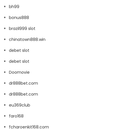
bh99
bonus888
brazil999 slot
chinatown888.win
debet slot
debet slot
Doomovie
dr888bet.com
dr888bet.com
eu369club
faro168
fcharoenkit168.com