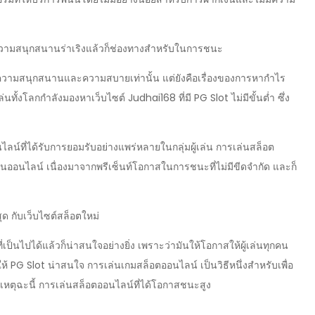
เพื่อความสนุกสนานร่าเริงแล้วก็ช่องทางสำหรับในการชนะ
ของความสนุกสนานและความสบายเท่านั้น แต่ยังคือเรื่องของการหากำไร
ล่นทั้งโลกกำลังมองหาเว็บไซต์ Judhai168 ที่มี PG Slot ไม่มีขั้นต่ำ ซึ่ง
ลน์ที่ได้รับการยอมรับอย่างแพร่หลายในกลุ่มผู้เล่น การเล่นสล็อต
ันออนไลน์ เนื่องมาจากพรีเซ็นท์โอกาสในการชนะที่ไม่มีขีดจำกัด และก็
สุด กับเว็บไซต์สล็อตใหม่
่งที่เป็นไปได้แล้วก็น่าสนใจอย่างยิ่ง เพราะว่ามันให้โอกาสให้ผู้เล่นทุกคน
ห้ PG Slot น่าสนใจ การเล่นเกมสล็อตออนไลน์ เป็นวิธีหนึ่งสำหรับเพื่อ
วยเหตุฉะนี้ การเล่นสล็อตออนไลน์ที่ได้โอกาสชนะสูง