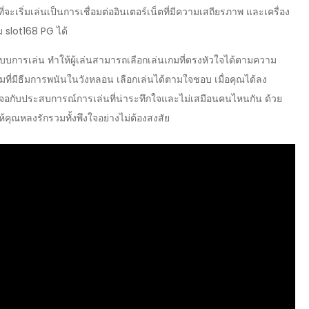
่จะเริ่มเล่นเป็นการเชื่อมต่ออินเตอร์เน็ตที่มีความเสถียรภาพ และเครื่อง
ม slot168 PG ได้
บการเล่น ทำให้ผู้เล่นสามารถเลือกเล่นเกมที่ตรงหัวใจได้ตามความ
กมที่มีธีมการพนันในวังหลอน เลือกเล่นได้ตามใจชอบ เมื่อคุณได้ลง
้เจอกับประสบการณ์การเล่นที่น่าระทึกใจและไม่เสมือนคนไหนกัน ด้วย
้คุณหลงรักรวมทั้งพึงใจอย่างไม่ต้องสงสัย