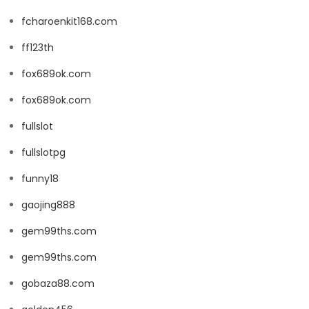
fcharoenkit168.com
ff123th
fox689ok.com
fox689ok.com
fullslot
fullslotpg
funny18
gaojing888
gem99ths.com
gem99ths.com
gobaza88.com