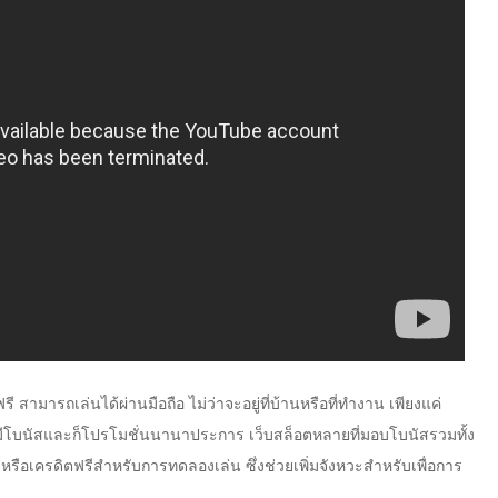
รี สามารถเล่นได้ผ่านมือถือ ไม่ว่าจะอยู่ที่บ้านหรือที่ทำงาน เพียงแค่
 มีโบนัสและก็โปรโมชั่นนานาประการ เว็บสล็อตหลายที่มอบโบนัสรวมทั้ง
 หรือเครดิตฟรีสำหรับการทดลองเล่น ซึ่งช่วยเพิ่มจังหวะสำหรับเพื่อการ