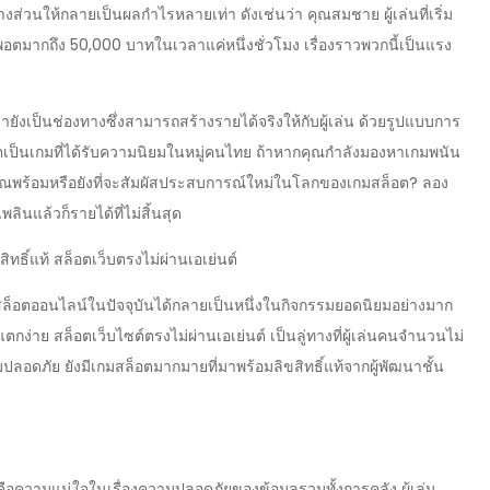
นให้กลายเป็นผลกำไรหลายเท่า ดังเช่นว่า คุณสมชาย ผู้เล่นที่เริ่ม
อตมากถึง 50,000 บาทในเวลาแค่หนึ่งชั่วโมง เรื่องราวพวกนี้เป็นแรง
ายังเป็นช่องทางซึ่งสามารถสร้างรายได้จริงให้กับผู้เล่น ด้วยรูปแบบการ
็อตเป็นเกมที่ได้รับความนิยมในหมู่คนไทย ถ้าหากคุณกำลังมองหาเกมพนัน
นี้ คุณพร้อมหรือยังที่จะสัมผัสประสบการณ์ใหม่ในโลกของเกมสล็อต? ลอง
ลินแล้วก็รายได้ที่ไม่สิ้นสุด
ทธิ์แท้ สล็อตเว็บตรงไม่ผ่านเอเย่นต์
สล็อตออนไลน์ในปัจจุบันได้กลายเป็นหนึ่งในกิจกรรมยอดนิยมอย่างมาก
ง่าย สล็อตเว็บไซต์ตรงไม่ผ่านเอเย่นต์ เป็นลู่ทางที่ผู้เล่นคนจำนวนไม่
ลอดภัย ยังมีเกมสล็อตมากมายที่มาพร้อมลิขสิทธิ์แท้จากผู้พัฒนาชั้น
ยม คือความแน่ใจในเรื่องความปลอดภัยของข้อมูลรวมทั้งการคลัง ผู้เล่น