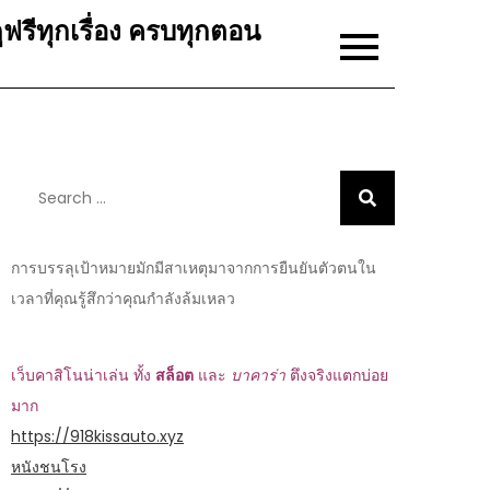
ฟรีทุกเรื่อง ครบทุกตอน
Search
for:
การบรรลุเป้าหมายมักมีสาเหตุมาจากการยืนยันตัวตนใน
เวลาที่คุณรู้สึกว่าคุณกำลังล้มเหลว
เว็บคาสิโนน่าเล่น ทั้ง
สล็อต
และ
บาคาร่า
ตึงจริงแตกบ่อย
มาก
https://918kissauto.xyz
หนังชนโรง