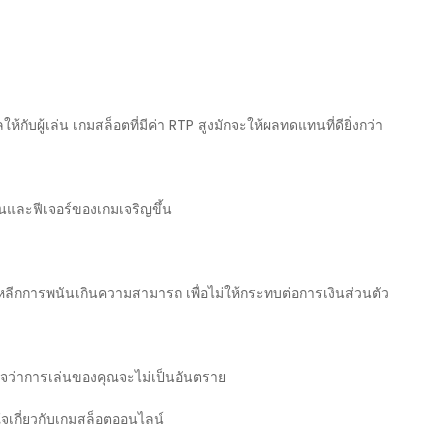
้กับผู้เล่น เกมสล็อตที่มีค่า RTP สูงมักจะให้ผลทดแทนที่ดียิ่งกว่า
นและฟีเจอร์ของเกมเจริญขึ้น
หลีกการพนันเกินความสามารถ เพื่อไม่ให้กระทบต่อการเงินส่วนตัว
แน่ใจว่าการเล่นของคุณจะไม่เป็นอันตราย
ใจเกี่ยวกับเกมสล็อตออนไลน์