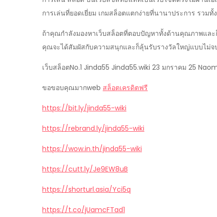
การเล่นที่ยอดเยี่ยม เกมสล็อตแตกง่ายที่นานาประการ รวมทั้ง
ถ้าคุณกำลังมองหาเว็บสล็อตที่ตอบปัญหาทั้งด้านคุณภาพและก็
คุณจะได้สัมผัสกับความสนุกและก็ลุ้นรับรางวัลใหญ่แบบไม่จบ
เว็บสล็อตNo.1 Jinda55 Jinda55.wiki 23 มกราคม 25 Naomi ด
ขอขอบคุณมากweb
สล็อตเครดิตฟรี
https://bit.ly/jinda55-wiki
https://rebrand.ly/jinda55-wiki
https://wow.in.th/jinda55-wiki
https://cutt.ly/Je9EW8uB
https://shorturl.asia/Yci5q
https://t.co/jUamcFTad1