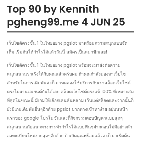
Top 90 by Kennith
pgheng99.me 4 JUN 25
เว็บไซต์ตรงชั้น 1 ในไทยอย่าง pgslot มาพร้อมความสนุกแบบจัด
เต็ม เริ่มต้นได้กำไรได้แล้ววันนี้ สมัครเป็นสมาชิกเลย!
เว็บไซต์ตรงชั้น 1 ในไทยอย่าง pgslot พร้อมจะมาส่งต่อความ
สนุกสนานร่าเริงให้กับคุณแล้วครับผม ถ้าคุณกำลังมองหาเว็บไซ
สำหรับในการเดิมพันล่ะก็ มาทดลองใช้บริการกับเราสล็อตเว็บไซต์
ตรงไม่ผ่านเอเย่นต์กันได้เลย สล็อตเว็บไซต์ตรงแท้ 100% ที่เหมาะสม
ที่สุดในขณะนี้ มีเกมให้เลือกเล่นล้นหลาม เว้นแต่สล็อตและจากนั้นก็
ยังมีเกมเดิมพันอื่นๆอีกด้วย pgslot ปากทางเข้าหาง่าย อยู่บนหน้า
แรกของ google โปรโมชั่นและก็กิจกรรมตอบปัญหาแบบสุดๆ
สนุกสนานกับแนวทางการทำกำไรได้แบบฟินๆฝากถอนไม่มีอย่างต่ำ
ลงทะเบียนใหม่ง่ายสุดๆอีกด้วย ถ้าเกิดคุณพร้อมแล้วล่ะก็ มาเริ่มต้น