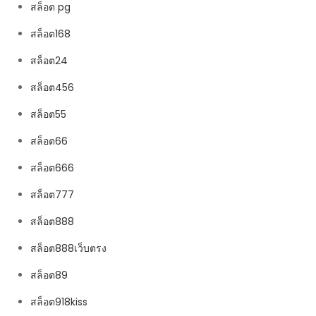
สล็อต pg
สล็อต168
สล็อต24
สล็อต456
สล็อต55
สล็อต66
สล็อต666
สล็อต777
สล็อต888
สล็อต888เว็บตรง
สล็อต89
สล็อต918kiss