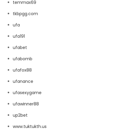
temmax69
tkbpgg.com
ufa
ufa191
ufabet
ufabomb
ufafox88
ufanance
ufasexygame
ufawinner88
up2bet
www.tuktukth.us