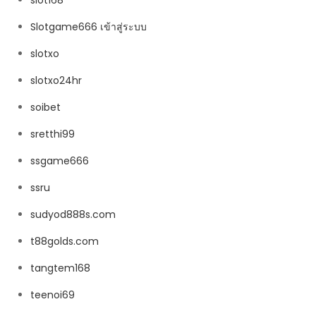
Slotgame666 เข้าสู่ระบบ
slotxo
slotxo24hr
soibet
sretthi99
ssgame666
ssru
sudyod888s.com
t88golds.com
tangtem168
teenoi69