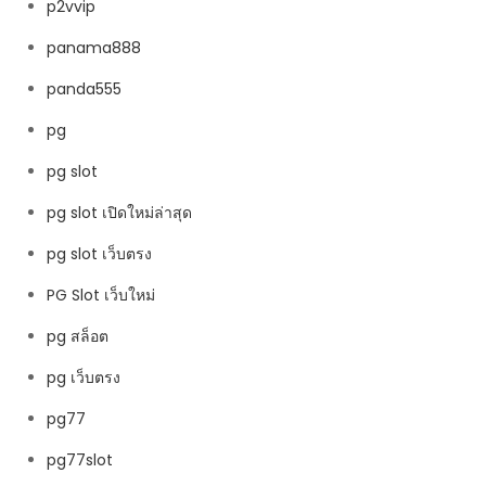
p2vvip
panama888
panda555
pg
pg slot
pg slot เปิดใหม่ล่าสุด
pg slot เว็บตรง
PG Slot เว็บใหม่
pg สล็อต
pg เว็บตรง
pg77
pg77slot