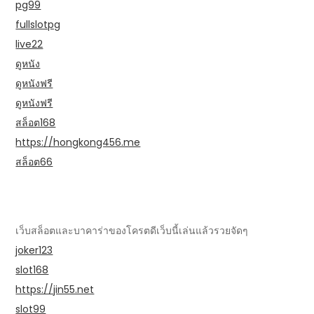
pg99
fullslotpg
live22
ดูหนัง
ดูหนังฟรี
ดูหนังฟรี
สล็อต168
https://hongkong456.me
สล็อต66
เว็บสล็อตและบาคาร่าของโครตดีเว็บนี้เล่นแล้วรวยจัดๆ
joker123
slot168
https://jin55.net
slot99