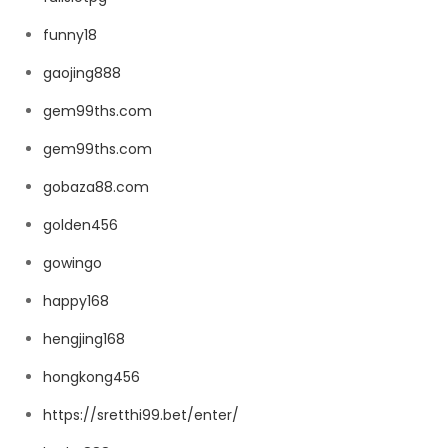
funny18
gaojing888
gem99ths.com
gem99ths.com
gobaza88.com
golden456
gowingo
happy168
hengjing168
hongkong456
https://sretthi99.bet/enter/