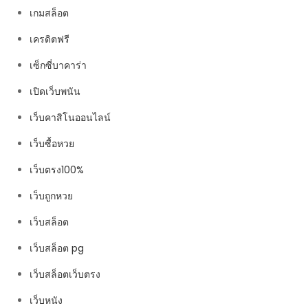
เกมสล็อต
เครดิตฟรี
เซ็กซี่บาคาร่า
เปิดเว็บพนัน
เว็บคาสิโนออนไลน์
เว็บซื้อหวย
เว็บตรง100%
เว็บถูกหวย
เว็บสล็อต
เว็บสล็อต pg
เว็บสล็อตเว็บตรง
เว็บหนัง