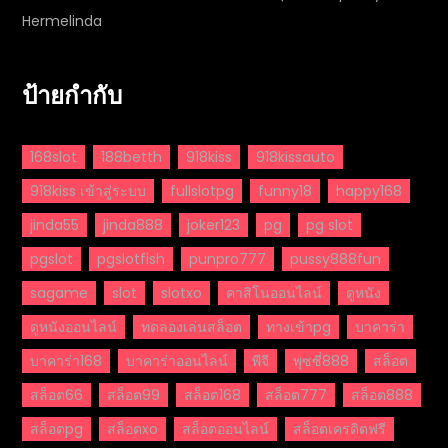
Hermelinda
ป้ายกำกับ
168slot
188betth
918kiss
918kissauto
918kiss เข้าสู่ระบบ
fullslotpg
funny18
happy168
jinda55
jinda888
joker123
pg
pg slot
pgslot
pgslotfish
punpro777
pussy888fun
sagame
slot
slotxo
คาสิโนออนไลน์
ดูหนัง
ดูหนังออนไลน์
ทดลองเล่นสล็อต
ทางเข้าpg
บาคาร่า
บาคาร่า168
บาคาร่าออนไลน์
พีจี
พุซซี่888
สล็อต
สล็อต66
สล็อต99
สล็อต168
สล็อต777
สล็อต888
สล็อตpg
สล็อตxo
สล็อตออนไลน์
สล็อตเครดิตฟรี