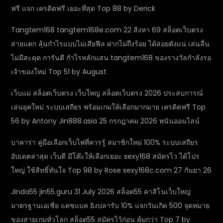
ฟรี แจก เครดิตฟรี เยอะที่สุด Top 88 by Derick
Tangtem168 tangtem168e.com 22 สิงหา 69 สล็อตเว็บตรง
สายแตก ลุ้นกำไรแบบไม่เสียฟีล ฝากไม่ถึงร้อย ได้สอยตังแน่ เล่นลื่น
ไม่มีสะดุด การันตี กำไรหลักแสน tangtem168 ของรางวัลกำลังรอ
เจ้าของใหม่ Top 51 by August
เว็บแม่ สล็อตเว็บตรง เว็บใหญ่ สล็อตเว็บตรง 2026 ประสบการณ์
เล่นยุคใหม่ ระบบเสถียร พร้อมเกมให้เลือกมากมาย เครดิตฟรี Top
56 by Antony Jin888.asia 25 กรกฎาคม 2026 พนันออนไลน์
บาคาร่า คู่มือเลือกเว็บไพ่ที่ควรรู้ สมาชิกใหม่ 100% ระบบเสถียร
อัปเดตล่าสุด เว็บดี มีโต๊ะให้เลือกเยอะ sexy168 สมัครไว ได้โปร
ใหญ่ ใช้สิทธิ์ทันใจ Top 98 by Rose sexy168c.com 27 กันยา 26
Jinda55 jin55.guru 31 July 2026 สล็อต55 คาสิโนเว็บใหญ่
มาตรฐานเอเชีย แคชแบค ยิงปลารับ 10% แจกวันเกิด 500 จุดหมาย
ของสายเกมทั่วโลก สล็อต55 สมัครไว้ก่อน คุ้มกว่า Top 7 by