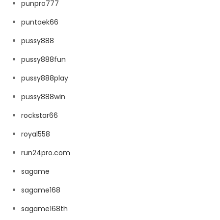
punpro777
puntaek66
pussy888
pussy888fun
pussy888play
pussy888win
rockstar66
royal558
run24pro.com
sagame
sagame168
sagame168th