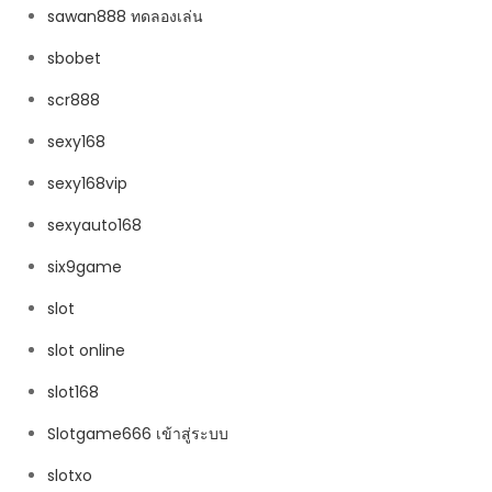
sawan888 ทดลองเล่น
sbobet
scr888
sexy168
sexy168vip
sexyauto168
six9game
slot
slot online
slot168
Slotgame666 เข้าสู่ระบบ
slotxo