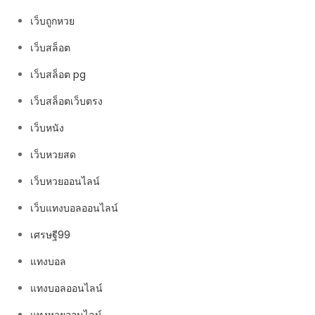
เว็บถูกหวย
เว็บสล็อต
เว็บสล็อต pg
เว็บสล็อตเว็บตรง
เว็บหนัง
เว็บหวยสด
เว็บหวยออนไลน์
เว็บแทงบอลออนไลน์
เศรษฐี99
แทงบอล
แทงบอลออนไลน์
แทงหวยออนไลน์