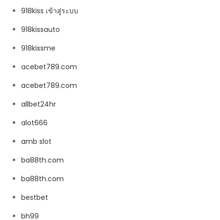
918kiss เข้าสู่ระบบ
918kissauto
918kissme
acebet789.com
acebet789.com
allbet24hr
alot666
amb slot
ba88th.com
ba88th.com
bestbet
bh99