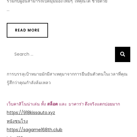
ร่วมกับผู้อื่นสามารถเปิดมุมมองใหม่ๆ ให้คุณได้ ช่วยด้วย
…
READ MORE
Search
for:
การบรรลุเป้าหมายมักมีสาเหตุมาจากการยืนยันตัวตนในเวลาที่คุณ
รู้สึกว่าคุณกำลังล้มเหลว
เว็บคาสิโนน่าเล่น ทั้ง
สล็อต
และ
บาคาร่า
ตึงจริงแตกบ่อยมาก
https://918kissauto.xyz
หนังชนโรง
https://sagame168th.club