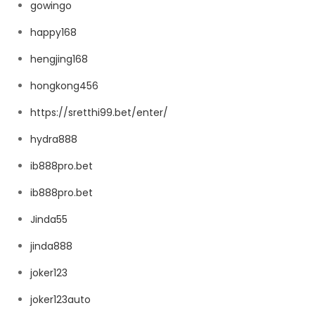
gowingo
happy168
hengjing168
hongkong456
https://sretthi99.bet/enter/
hydra888
ib888pro.bet
ib888pro.bet
Jinda55
jinda888
joker123
joker123auto