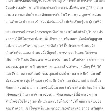
เวลาในการฝึกฝนพื้นฐานให้เชี่ยวชาญ เข้าใจกลไก การควบคุม และ
วัตถุประสงค์ของเกม ฝึกฝนอย่างกว้างขวางเพื่อพัฒนาปฏิกิริยาตอบ
สนอง ความแม่นยำ และทักษะการตัดสินใจของคุณ ดูบทช่วยสอน
อ่านคำแนะนำ และเข้าร่วมฟอรัมออนไลน์เพื่อเรียนรู้จากผู้เล่นที่มี
ประสบการณ์ การสร้างรากฐานที่แข็งแกร่งเป็นสิ่งสำคัญในการทำ
ผลงานได้ดีในการแข่งขัน ตั้งเป้าหมาย: เพื่อปลดปล่อยจิตวิญญาณ
แห่งการแข่งขันของคุณอย่างแท้จริง ให้ตั้งเป้าหมายที่เป็นจริง
สำหรับตัวคุณเอง กำหนดสิ่งที่คุณต้องการบรรลุในเกม ไม่ว่าจะ
เป็นการไปถึงอันดับเฉพาะ ชนะทัวร์นาเมนต์ หรือปรับปรุงอัตราการ
ชนะของคุณ แบ่งเป้าหมายของคุณออกเป็นเป้าหมายเล็กๆ ที่ทำได้
และติดตามความคืบหน้าของคุณอย่างสม่ำเสมอ การมีเป้าหมายที่
ชัดเจนจะกระตุ้นให้คุณก้าวข้ามขีดจำกัดและพัฒนาอย่างต่อเนื่อง
พัฒนากลยุทธ์ เกมการแข่งขันเป็นมากกว่าทักษะดิบ มันต้องมีการคิด
เชิงกลยุทธ์ วิเคราะห์เมตาของเกม ศึกษากลยุทธ์ที่ประสบความ
สำเร็จซึ่งใช้โดยผู้เล่นชั้นนำ และปรับให้เข้ากับสไตล์การเล่นของ
คุณ ทำความเข้าใจจุดแข็งและจุดอ่อนของตัวละคร อาวุธ หรือยูนิต