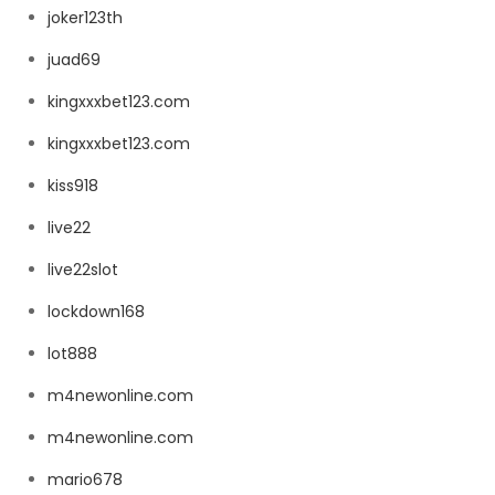
joker123th
juad69
kingxxxbet123.com
kingxxxbet123.com
kiss918
live22
live22slot
lockdown168
lot888
m4newonline.com
m4newonline.com
mario678