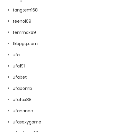
tangtem168
teenoi69
temmax69
tkbpgg.com
ufa
ufa191
ufabet
ufabomb
ufafox88
ufanance
ufasexygame