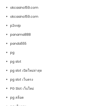
okcasino159.com
okcasino159.com
p2vvip
panama888
panda555
pg
pg slot
pg slot เปิดใหม่ล่าสุด
pg slot เว็บตรง
PG Slot เว็บใหม่
pg สล็อต