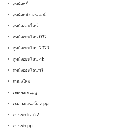
ดูหนังฟรี
ดูหนังหนังออนไลน์
ดูหนังออนไลน์
ดูหนังออนไลน์ 037
ดูหนังออนไลน์ 2023
ดูหนังออนไลน์ 4k
ดูหนังออนไลน์ฟรี
ดูหนังใหม่
ทดลองเล่นpg
ทดลองเล่นสล็อต pg
ทางเข้า live22
ทางเข้า pg