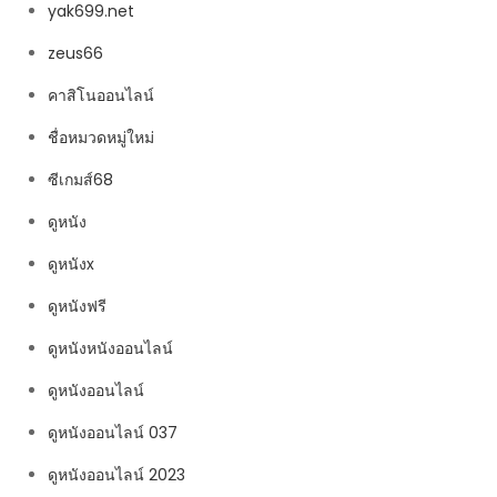
yak699.net
zeus66
คาสิโนออนไลน์
ชื่อหมวดหมู่ใหม่
ซีเกมส์68
ดูหนัง
ดูหนังx
ดูหนังฟรี
ดูหนังหนังออนไลน์
ดูหนังออนไลน์
ดูหนังออนไลน์ 037
ดูหนังออนไลน์ 2023