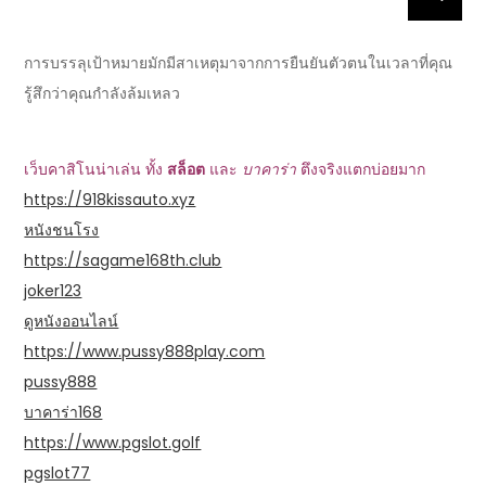
for:
การบรรลุเป้าหมายมักมีสาเหตุมาจากการยืนยันตัวตนในเวลาที่คุณ
รู้สึกว่าคุณกำลังล้มเหลว
เว็บคาสิโนน่าเล่น ทั้ง
สล็อต
และ
บาคาร่า
ตึงจริงแตกบ่อยมาก
https://918kissauto.xyz
หนังชนโรง
https://sagame168th.club
joker123
ดูหนังออนไลน์
https://www.pussy888play.com
pussy888
บาคาร่า168
https://www.pgslot.golf
pgslot77