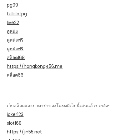
pg99
fullslotpg
live22
ดูหนัง
ดูหนังฟรี
ดูหนังฟรี
สล็อต168
https://hongkong456.me
สล็อต66
เว็บสล็อตและบาคาร่าของโครตดีเว็บนี้เล่นแล้วรวยจัดๆ
joker123
slot168
https://jin55.net