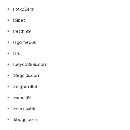
slotxo24hr
soibet
sretthi99
ssgame666
ssru
sudyod888s.com
t88golds.com
tangtem168
teenoi69
temmax69
tkbpgg.com