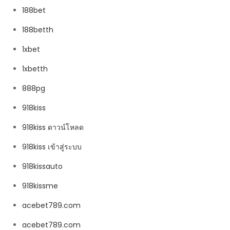
188bet
188betth
1xbet
1xbetth
888pg
918kiss
918kiss ดาวน์โหลด
918kiss เข้าสู่ระบบ
918kissauto
918kissme
acebet789.com
acebet789.com