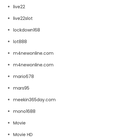
live22
live22slot
lockdown168
lot888
m4newonline.com
m4newonline.com
mario678
mars95
meekin365day.com
mono1688
Movie
Movie HD