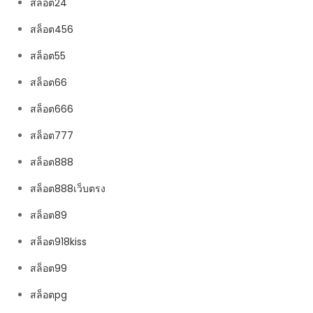
สล็อต24
สล็อต456
สล็อต55
สล็อต66
สล็อต666
สล็อต777
สล็อต888
สล็อต888เว็บตรง
สล็อต89
สล็อต918kiss
สล็อต99
สล็อตpg