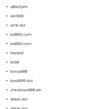
allbet24hr
alot666
amb slot
ba88th.com
ba88th.com
bestbet
bh99
bonus888
brazil999 slot
chinatown888.win
debet slot
debet slot