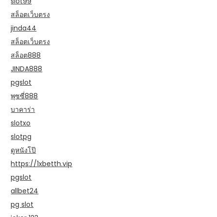
slot99
สล็อตเว็บตรง
jinda44
สล็อตเว็บตรง
สล็อต888
JINDA888
pgslot
พุซซี่888
บาคาร่า
slotxo
slotpg
ดูหนังโป๊
https://1xbetth.vip
pgslot
allbet24
pg slot