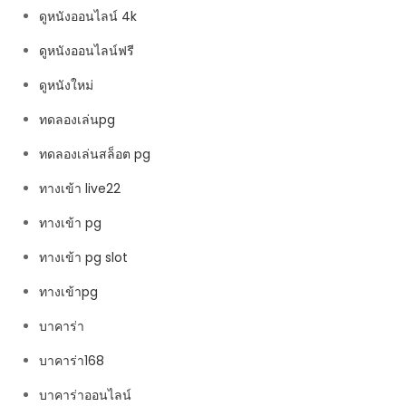
ดูหนังออนไลน์ 4k
ดูหนังออนไลน์ฟรี
ดูหนังใหม่
ทดลองเล่นpg
ทดลองเล่นสล็อต pg
ทางเข้า live22
ทางเข้า pg
ทางเข้า pg slot
ทางเข้าpg
บาคาร่า
บาคาร่า168
บาคาร่าออนไลน์