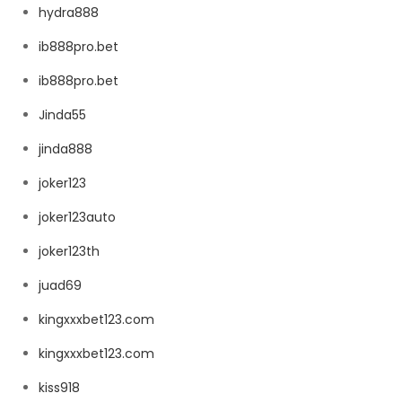
hydra888
ib888pro.bet
ib888pro.bet
Jinda55
jinda888
joker123
joker123auto
joker123th
juad69
kingxxxbet123.com
kingxxxbet123.com
kiss918