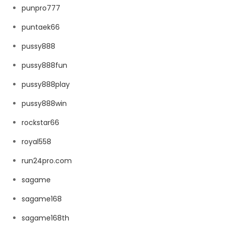
punpro777
puntaek66
pussy888
pussy888fun
pussy888play
pussy888win
rockstar66
royal558
run24pro.com
sagame
sagame168
sagame168th