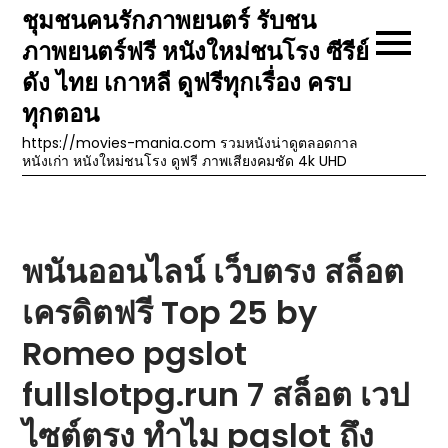
Skip
ชุมชนคนรักภาพยนตร์ รับชน
to
ภาพยนตร์ฟรี หนังใหม่ชนโรง ซีรีย์
content
ดัง ไทย เกาหลี ดูฟรีทุกเรื่อง ครบ
ทุกตอน
https://movies-mania.com รวมหนังน่าดูตลอดกาล
หนังเก่า หนังใหม่ชนโรง ดูฟรี ภาพเสียงคมชัด 4k UHD
พนันออนไลน์ เว็บตรง สล็อต
เครดิตฟรี Top 25 by
Romeo pgslot
fullslotpg.run 7 สล็อต เวป
ไซต์ตรง ทำไม pgslot ถึง