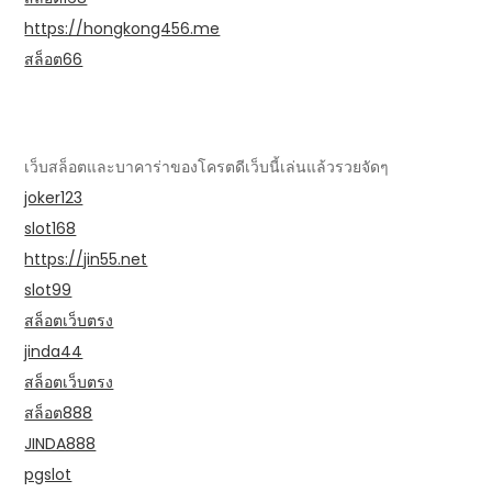
https://hongkong456.me
สล็อต66
เว็บสล็อตและบาคาร่าของโครตดีเว็บนี้เล่นแล้วรวยจัดๆ
joker123
slot168
https://jin55.net
slot99
สล็อตเว็บตรง
jinda44
สล็อตเว็บตรง
สล็อต888
JINDA888
pgslot