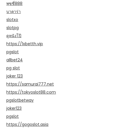
พุซซี่888
บาคาร่า
slotxo
slotpg
ดูหนังโป๊
https://1xbetth.vip
pgslot
allbet24
pg slot
joker 123
https://samurai777.net
https://tokyoslot88.com
pgslotbetway
joker123
pgslot
https://gogoslot.asia