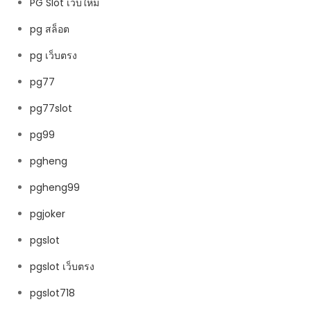
PG Slot เว็บใหม่
pg สล็อต
pg เว็บตรง
pg77
pg77slot
pg99
pgheng
pgheng99
pgjoker
pgslot
pgslot เว็บตรง
pgslot718