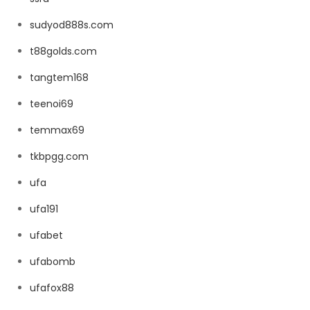
sudyod888s.com
t88golds.com
tangtem168
teenoi69
temmax69
tkbpgg.com
ufa
ufa191
ufabet
ufabomb
ufafox88