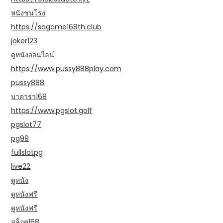
หนังชนโรง
https://sagame168th.club
joker123
ดูหนังออนไลน์
https://www.pussy888play.com
pussy888
บาคาร่า168
https://www.pgslot.golf
pgslot77
pg99
fullslotpg
live22
ดูหนัง
ดูหนังฟรี
ดูหนังฟรี
สล็อต168