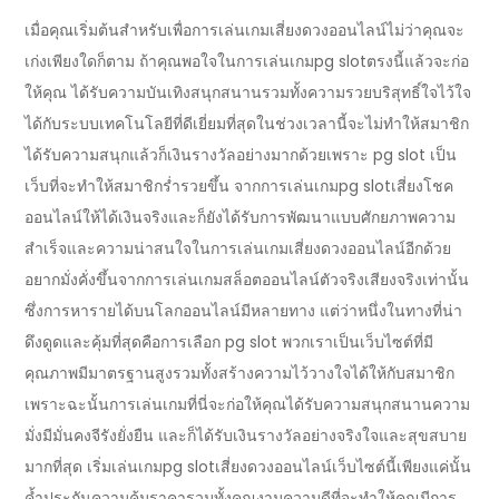
เมื่อคุณเริ่มต้นสำหรับเพื่อการเล่นเกมเสี่ยงดวงออนไลน์ไม่ว่าคุณจะ
เก่งเพียงใดก็ตาม ถ้าคุณพอใจในการเล่นเกมpg slotตรงนี้แล้วจะก่อ
ให้คุณ ได้รับความบันเทิงสนุกสนานรวมทั้งความรวยบริสุทธิ์ใจไว้ใจ
ได้กับระบบเทคโนโลยีที่ดีเยี่ยมที่สุดในช่วงเวลานี้จะไม่ทำให้สมาชิก
ได้รับความสนุกแล้วก็เงินรางวัลอย่างมากด้วยเพราะ pg slot เป็น
เว็บที่จะทำให้สมาชิกร่ำรวยขึ้น จากการเล่นเกมpg slotเสี่ยงโชค
ออนไลน์ให้ได้เงินจริงและก็ยังได้รับการพัฒนาแบบศักยภาพความ
สำเร็จและความน่าสนใจในการเล่นเกมเสี่ยงดวงออนไลน์อีกด้วย
อยากมั่งคั่งขึ้นจากการเล่นเกมสล็อตออนไลน์ตัวจริงเสียงจริงเท่านั้น
ซึ่งการหารายได้บนโลกออนไลน์มีหลายทาง แต่ว่าหนึ่งในทางที่น่า
ดึงดูดและคุ้มที่สุดคือการเลือก pg slot พวกเราเป็นเว็บไซต์ที่มี
คุณภาพมีมาตรฐานสูงรวมทั้งสร้างความไว้วางใจได้ให้กับสมาชิก
เพราะฉะนั้นการเล่นเกมที่นี่จะก่อให้คุณได้รับความสนุกสนานความ
มั่งมีมั่นคงจีรังยั่งยืน และก็ได้รับเงินรางวัลอย่างจริงใจและสุขสบาย
มากที่สุด เริ่มเล่นเกมpg slotเสี่ยงดวงออนไลน์เว็บไซต์นี้เพียงแค่นั้น
ค้ำประกันความคุ้มราคารวมทั้งคุณงามความดีที่จะทำให้คุณมีการ