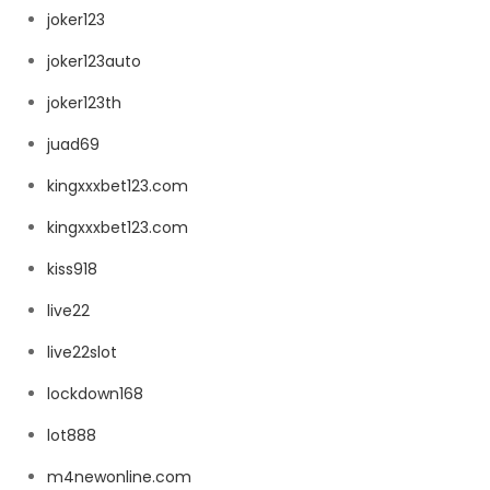
joker123
joker123auto
joker123th
juad69
kingxxxbet123.com
kingxxxbet123.com
kiss918
live22
live22slot
lockdown168
lot888
m4newonline.com