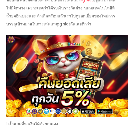
ชอบพอ และพึงพอใจสำหรับเพื่อการเล่นเกม
pg slot
อยู่แล้วมาที่นี่
ไม่มีผิดหวัง เพราะเหตุว่าได้รับเงินรางวัลต่าง ๆแถมเทคโนโลยีที่
ล้ำยุคอีกเยอะแยะ ถ้าเกิดพร้อมแล้วเราไปดูยอดเยี่ยมของใหม่การ
บรรลุเป้าหมายในการเล่นเกมpg slotกันเลยดีกว่า
1.เป็นเกมที่หาเงินได้ด้วยตนเอง