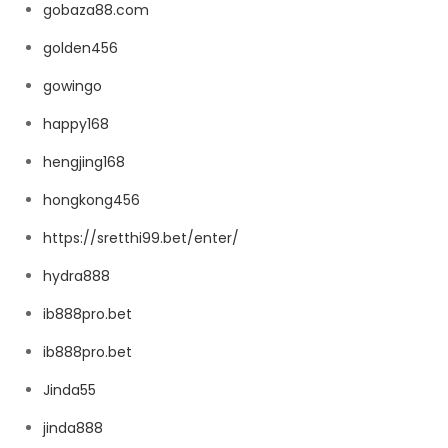
gobaza88.com
golden456
gowingo
happy168
hengjing168
hongkong456
https://sretthi99.bet/enter/
hydra888
ib888pro.bet
ib888pro.bet
Jinda55
jinda888