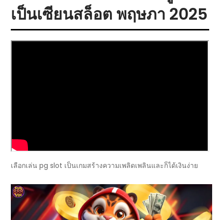
เป็นเซียนสล็อต พฤษภา 2025
เลือกเล่น pg slot เป็นเกมสร้างความเพลิดเพลินและก็ได้เงินง่าย