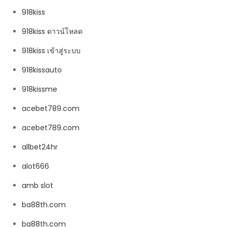
918kiss
918kiss ดาวน์โหลด
918kiss เข้าสู่ระบบ
918kissauto
918kissme
acebet789.com
acebet789.com
allbet24hr
alot666
amb slot
ba88th.com
ba88th.com