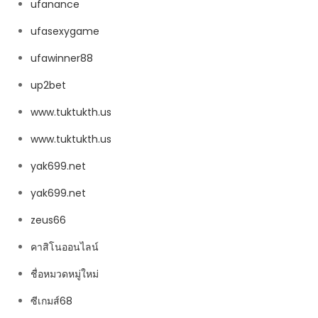
ufanance
ufasexygame
ufawinner88
up2bet
www.tuktukth.us
www.tuktukth.us
yak699.net
yak699.net
zeus66
คาสิโนออนไลน์
ชื่อหมวดหมู่ใหม่
ซีเกมส์68