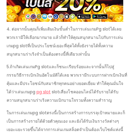
4. ต่อจากนั้นคุณก็เพิ่มเติมเงินขั้นต่ำในการเล่นเกมPg slotได้เลย
พวกเรามีให้เลือกมากมาย แล้วก็ทำให้คุณสนุกสนานไปกับการเล่น
เกมpg slotที่เป็นประโยชน์เยอะที่สุดได้ทั้งยังรายได้ทั้งความ
สนุกสนานร่าเริงจำเป็นต้องตรงนี้ที่เดียวเท่านั้น
5.ถ้าเกิดเล่นเกมPg slotและก็ชนะเรียบร้อยและจากนั้นก็ไปสู่
กรรมวิธีการเบิกเงินอัตโนมัติได้เลย พวกเรามีระบบการฝากเบิกเงินที่
คุ้มและมีประโยชน์กับสมาชิกทุกคนอย่างยอดเยี่ยม ทำให้คุณมั่นใจ
ได้ว่าเล่นเกมpg
pg slot
slotเสี่ยงโชคออนไลน์ได้รับรายได้รับ
ความสนุกสนานร่าเริงความเบิกบานใจรวมทั้งความสำราญ
ในการเล่นเกมpg slotตรงนี้เป็นการสร้างการบรรลุเป้าหมายและก็
เป็นการสร้างรายได้ด้วยตัวคุณเอง และยังได้รับเงินรางวัลต่างๆ
เยอะแยะรวยขึ้นได้จากการเล่นเกมสล็อตจำเป็นต้องเว็บไซต์แห่งนี้