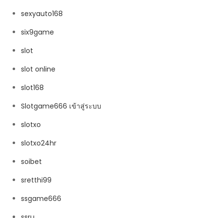
sexyauto168
six9game
slot
slot online
slot168
Slotgame666 เข้าสู่ระบบ
slotxo
slotxo24hr
soibet
sretthi99
ssgame666
ssru