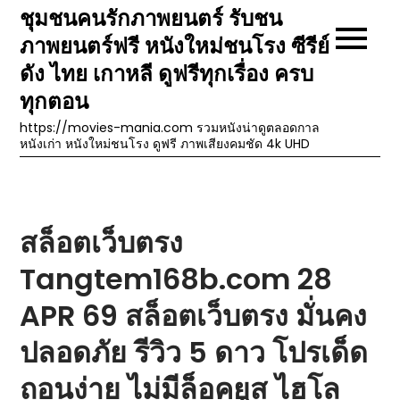
Skip
ชุมชนคนรักภาพยนตร์ รับชน
to
ภาพยนตร์ฟรี หนังใหม่ชนโรง ซีรีย์
content
ดัง ไทย เกาหลี ดูฟรีทุกเรื่อง ครบ
ทุกตอน
https://movies-mania.com รวมหนังน่าดูตลอดกาล
หนังเก่า หนังใหม่ชนโรง ดูฟรี ภาพเสียงคมชัด 4k UHD
สล็อตเว็บตรง
Tangtem168b.com 28
APR 69 สล็อตเว็บตรง มั่นคง
ปลอดภัย รีวิว 5 ดาว โปรเด็ด
ถอนง่าย ไม่มีล็อคยูส ไฮโล