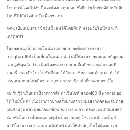
โดยทันที โดยไม่จำเป็นจะต้องลงทุนก่อน ซึ่งถือว่าเป็นข้อดีสำหรับมือ
ใหม่ที่ไม่มั่นใจสำหรับเพื่อการเล่น
ลงทะเบียนเป็นสมาชิกวันนี้ เล่นได้โดยทันที พร้อมรับโบนัสและก็
เครดิตฟรี
ได้ลองเล่นสล็อตออนไลน์มาหลายเว็บ จะต้องสารภาพว่า
tangtem168 เป็นเยี่ยมในแพลตฟอร์มที่ใช้งานง่ายและตอบปัญหาผู้
เล่นสูงที่สุด ไม่ว่าจะคือเรื่องของระบบเกมที่เสถียร การฝากถอนที่
รวดเร็ว รวมถึงโปรโมชั่นที่มอบให้กับสมาชิกอย่างสม่ำเสมอ ทำให้
การเล่นเกมสล็อตมีความสนุกสนานร่าเริงแล้วก็สะดวกมากขึ้น
ผมเริ่มรู้จักเว็บแห่งนี้จากการค้นหาเว็บไซต์ สล็อต168 ที่ ฝากถอนออ
โต้ ไม่มีขั้นต่ำ เนื่องจากว่าบางครั้งบางคราวผมอยากทดลองเล่นด้วย
เงินจำนวนนิดหน่อยก่อนเพื่อทดลองระบบ ภายหลังลงทะเบียนสมัคร
สมาชิกก็พบว่าขั้นตอนต่างๆทำเป็นง่ายสุดๆ ใช้เวลาเพียงแค่ไม่กี่
นาทีก็สามารถเข้าเล่นเกมได้ทันที แล้วก็ที่สำคัญเป็นไม่ต้องดาวน์