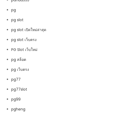
pg
pg slot
pg slot เปิดใหม่ล่าสุด
pg slot เว็บตรง
PG Slot เว็บใหม่
pg สล็อต
pg เว็บตรง
pg77
pg77slot
pg99
pgheng