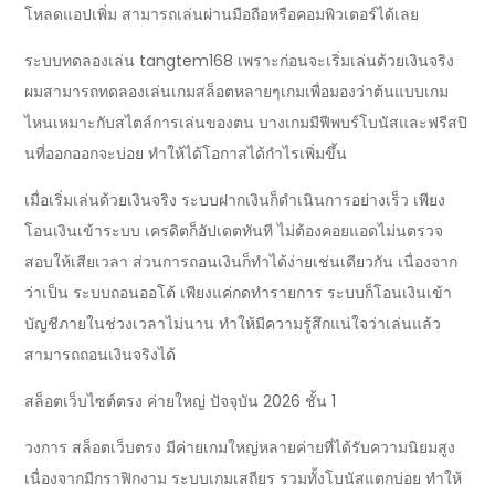
โหลดแอปเพิ่ม สามารถเล่นผ่านมือถือหรือคอมพิวเตอร์ได้เลย
ระบบทดลองเล่น tangtem168 เพราะก่อนจะเริ่มเล่นด้วยเงินจริง
ผมสามารถทดลองเล่นเกมสล็อตหลายๆเกมเพื่อมองว่าต้นแบบเกม
ไหนเหมาะกับสไตล์การเล่นของตน บางเกมมีฟีพบร์โบนัสและฟรีสปิ
นที่ออกออกจะบ่อย ทำให้ได้โอกาสได้กำไรเพิ่มขึ้น
เมื่อเริ่มเล่นด้วยเงินจริง ระบบฝากเงินก็ดำเนินการอย่างเร็ว เพียง
โอนเงินเข้าระบบ เครดิตก็อัปเดตทันที ไม่ต้องคอยแอดไม่นตรวจ
สอบให้เสียเวลา ส่วนการถอนเงินก็ทำได้ง่ายเช่นเดียวกัน เนื่องจาก
ว่าเป็น ระบบถอนออโต้ เพียงแค่กดทำรายการ ระบบก็โอนเงินเข้า
บัญชีภายในช่วงเวลาไม่นาน ทำให้มีความรู้สึกแน่ใจว่าเล่นแล้ว
สามารถถอนเงินจริงได้
สล็อตเว็บไซต์ตรง ค่ายใหญ่ ปัจจุบัน 2026 ชั้น 1
วงการ สล็อตเว็บตรง มีค่ายเกมใหญ่หลายค่ายที่ได้รับความนิยมสูง
เนื่องจากมีกราฟิกงาม ระบบเกมเสถียร รวมทั้งโบนัสแตกบ่อย ทำให้