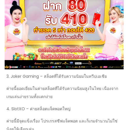
3. Joker Gaming – สล็อตที่ได้รับความนิยมในทวีปเอเชีย
ค่ายนี้ยอดเยี่ยมในค่ายสล็อตที่ได้รับความนิยมสูงในไทย เนื่องจาก
เกมเล่นง่ายรวมทั้งแตกง่าย
4. SlotXO – ค่ายสล็อตแจ็คพอตใหญ่
ค่ายนี้มีจุดแข็งเรื่อง โปรเกรสซีฟแจ็คพอต และก็เกมจำนวนไม่ใช่
น้อยให้เลือกเล่น