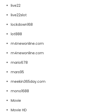
live22
live22slot
lockdown168
lot888
m4newonline.com
m4newonline.com
mario678
mars95
meekin365day.com
mono1688
Movie
Movie HD