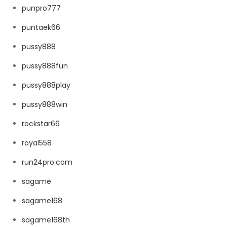
punpro777
puntaek66
pussy888
pussy888fun
pussy888play
pussy888win
rockstar66
royal558
run24pro.com
sagame
sagame168
sagame168th