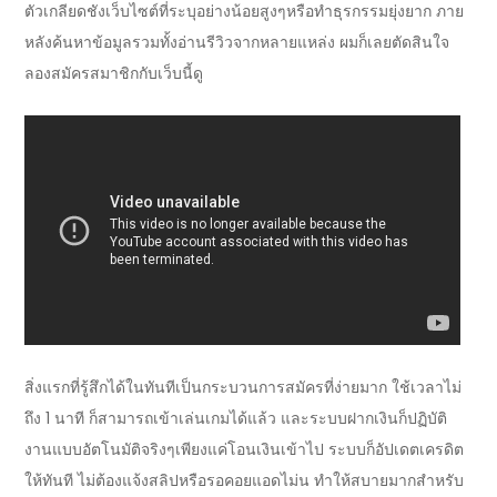
ตัวเกลียดชังเว็บไซต์ที่ระบุอย่างน้อยสูงๆหรือทำธุรกรรมยุ่งยาก ภาย
หลังค้นหาข้อมูลรวมทั้งอ่านรีวิวจากหลายแหล่ง ผมก็เลยตัดสินใจ
ลองสมัครสมาชิกกับเว็บนี้ดู
สิ่งแรกที่รู้สึกได้ในทันทีเป็นกระบวนการสมัครที่ง่ายมาก ใช้เวลาไม่
ถึง 1 นาที ก็สามารถเข้าเล่นเกมได้แล้ว และระบบฝากเงินก็ปฏิบัติ
งานแบบอัตโนมัติจริงๆเพียงแค่โอนเงินเข้าไป ระบบก็อัปเดตเครดิต
ให้ทันที ไม่ต้องแจ้งสลิปหรือรอคอยแอดไม่น ทำให้สบายมากสำหรับ