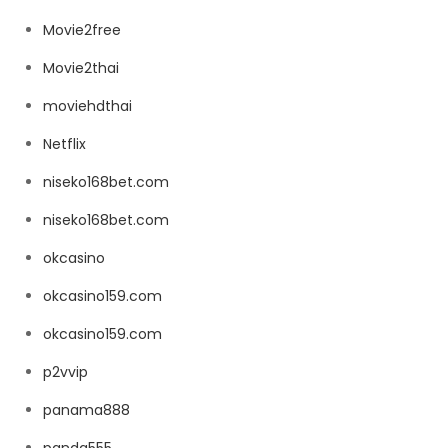
Movie2free
Movie2thai
moviehdthai
Netflix
niseko168bet.com
niseko168bet.com
okcasino
okcasino159.com
okcasino159.com
p2vvip
panama888
panda555