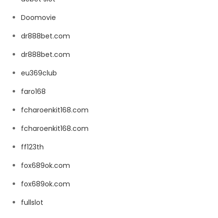
Doomovie
dr888bet.com
dr888bet.com
eu369club
faro168
fcharoenkit168.com
fcharoenkit168.com
ff123th
fox689ok.com
fox689ok.com
fullslot