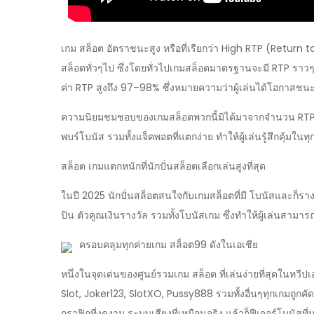
เกม สล็อต อัตราชนะสูง หรือที่เรียกว่า High RTP (Return to P
สล็อตทั่วๆไป ซึ่งโดยทั่วไปเกมสล็อตมาตรฐานจะมี RTP รา
ค่า RTP สูงถึง 97–98% ซึ่งหมายความว่าผู้เล่นได้โอกาสชน
ความนิยมชมชอบของเกมสล็อตพวกนี้มิได้มาจากจำนวน RTP เพ
พบร์โบนัส รวมทั้งแจ็คพอตที่แตกง่าย ทำให้ผู้เล่นรู้สึกคุ้มใน
สล็อต เกมแตกหนักที่นักปั่นสล็อตเลือกเล่นสูงที่สุด
ในปี 2025 นักปั่นสล็อตสนใจกับเกมสล็อตที่มี โบนัสและก็รา
ปิน ตัวคูณเงินรางวัล รวมทั้งโบนัสเกม ซึ่งทำให้ผู้เล่นสา
ครอบคลุมทุกค่ายเกม สล็อต99 ดังในเอเชีย
หนึ่งในจุดเด่นของศูนย์รวมเกม สล็อต ที่เล่นง่ายที่สุดในทว
Slot, Joker123, SlotXO, Pussy888 รวมทั้งอื่นๆทุกเกมถูกคัดส
กราฟิกที่งดงาม ระบบเสียงที่เหมือนจริง แล้วก็ฟีเจอร์โบนัสที