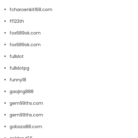
fcharoenkit168.com
ff123th
fox689ok.com
fox689ok.com
fullslot
fullslotpg
funny18
gaojing888
gem99ths.com
gem99ths.com
gobaza88.com