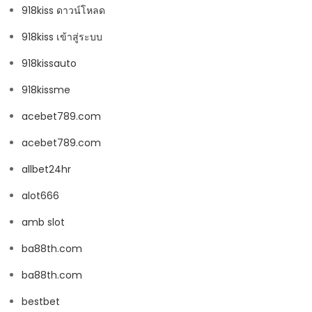
918kiss ดาวน์โหลด
918kiss เข้าสู่ระบบ
918kissauto
918kissme
acebet789.com
acebet789.com
allbet24hr
alot666
amb slot
ba88th.com
ba88th.com
bestbet