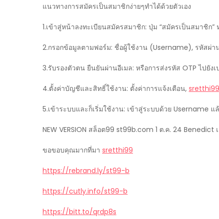
แนวทางการสมัครเป็นสมาชิกง่ายๆทำได้ด้วยตัวเอง
1.เข้าสู่หน้าลงทะเบียนสมัครสมาชิก: ปุ่ม “สมัครเป็นสมาชิก”
2.กรอกข้อมูลตามฟอร์ม: ชื่อผู้ใช้งาน (Username), รหัสผ่าน
3.รับรองตัวตน ยืนยันผ่านอีเมล: หรือการส่งรหัส OTP ไปยัง
4.ตั้งค่าบัญชีและสิทธิ์ใช้งาน: ตั้งค่าการแจ้งเตือน,
sretthi9
5.เข้าระบบและก็เริ่มใช้งาน: เข้าสู่ระบบด้วย Username แล้ว
NEW VERSION สล็อต99 st99b.com 1 ต.ค. 24 Benedict 
ขอขอบคุณมากที่มา
sretthi99
https://rebrand.ly/st99-b
https://cutly.info/st99-b
https://bitt.to/qrdp8s