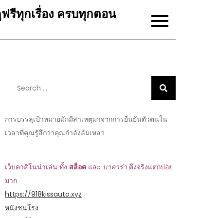
ฟรีทุกเรื่อง ครบทุกตอน
Search
for:
การบรรลุเป้าหมายมักมีสาเหตุมาจากการยืนยันตัวตนใน
เวลาที่คุณรู้สึกว่าคุณกำลังล้มเหลว
เว็บคาสิโนน่าเล่น ทั้ง
สล็อต
และ
บาคาร่า
ตึงจริงแตกบ่อย
มาก
https://918kissauto.xyz
หนังชนโรง