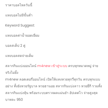
ราคาบอลไหลวันนี้
แทงบอลไม่มีขั้นต่ำ
Keyword Suggest:
แทงบอลค่าน้ำยอดเยี่ยม
บอลสเต็ป 2 คู่
แทงบอลสดจ่ายเต็ม
สลากกินแบ่งออนไลน์
m4new เข้าสู่ระบบ
ครบทุกหมวดหมู่ จ่าย
จริงไม่ยั้ง
m4new ลอตเตอรี่ออนไลน์ เปิดให้แทงหวยทุกวี่ทุกวัน ครบทุกแบบ
อย่าง ทั้งยังหวยรัฐบาล หวยฮานอย สลากกินแบ่งลาว หวยยี่กี รวมทั้ง
สลากกินแบ่งหุ้น พร้อมระบบตรวจผลแม่นยำ อัปเดตไว จ่ายสูงสุด
บาทละ 950