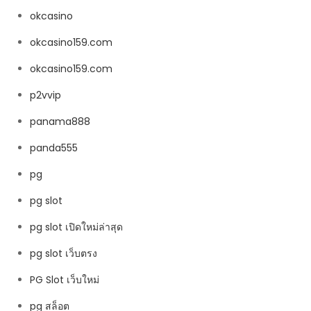
okcasino
okcasino159.com
okcasino159.com
p2vvip
panama888
panda555
pg
pg slot
pg slot เปิดใหม่ล่าสุด
pg slot เว็บตรง
PG Slot เว็บใหม่
pg สล็อต