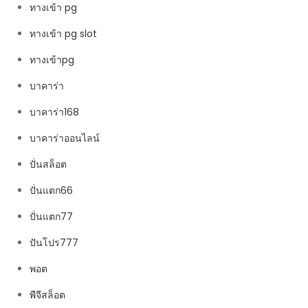
ทางเข้า pg
ทางเข้า pg slot
ทางเข้าpg
บาคาร่า
บาคาร่า168
บาคาร่าออนไลน์
ปั่นสล็อต
ปั่นแตก66
ปั่นแตก77
ปันโปร777
พอต
พีจีสล็อต