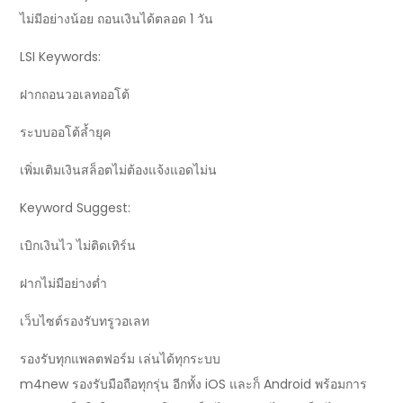
ไม่มีอย่างน้อย ถอนเงินได้ตลอด 1 วัน
LSI Keywords:
ฝากถอนวอเลทออโต้
ระบบออโต้ล้ำยุค
เพิ่มเติมเงินสล็อตไม่ต้องแจ้งแอดไม่น
Keyword Suggest:
เบิกเงินไว ไม่ติดเทิร์น
ฝากไม่มีอย่างต่ำ
เว็บไซต์รองรับทรูวอเลท
รองรับทุกแพลตฟอร์ม เล่นได้ทุกระบบ
m4new รองรับมือถือทุกรุ่น อีกทั้ง iOS และก็ Android พร้อมการ