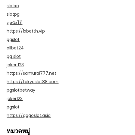
slotxo
slotpg
ดูหนังโป๊
https://1xbetth.vip
pgslot
allbet24
pg slot
joker 123
https://samurai777.net
https://tokyoslot88.com
pgslotbetway
joker123
pgslot
https://gogoslot.asia
หมวดหมู่