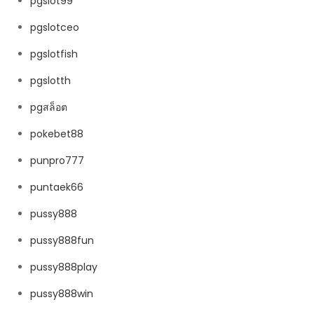
pgslot99
pgslotceo
pgslotfish
pgslotth
pgสล็อต
pokebet88
punpro777
puntaek66
pussy888
pussy888fun
pussy888play
pussy888win