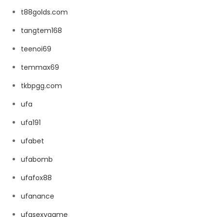
t88golds.com
tangtem168
teenoi69
temmax69
tkbpgg.com
ufa
ufa191
ufabet
ufabomb
ufafox88
ufanance
ufasexygame